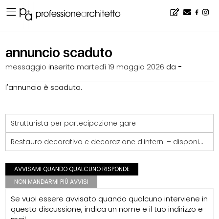
Home
▪
bacheca
▪
lavoro
▪
annuncio scaduto
annuncio scaduto
messaggio
inserito
martedì 19 maggio 2026
da
-
l'annuncio è scaduto.
Strutturista per partecipazione gare
Restauro decorativo e decorazione d'interni – disponibile per collaborazioni con
AVVISAMI QUANDO QUALCUNO RISPONDE
NON MANDARMI PIÙ AVVISI
Se vuoi essere avvisato quando qualcuno interviene in
questa discussione, indica un nome e il tuo indirizzo e-