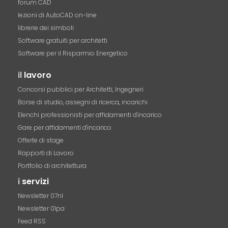
forum CAD
lezioni di AutoCAD on-line
librerie dei simboli
Software gratuiti per architetti
Software per il Risparmio Energetico
il
lavoro
Concorsi pubblici per Architetti, Ingegneri
Borse di studio, assegni di ricerca, incarichi
Elenchi professionisti per affidamenti d'incarico
Gare per affidamenti d'incarico
Offerte di stage
Rapporti di Lavoro
Portfolio di architettura
i
servizi
Newsletter 07nl
Newsletter 01pa
Feed RSS