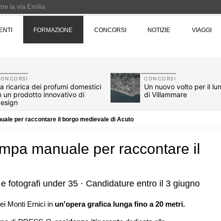
re la via Emilia
Rotta verso Ovest - Europa, Stati Uniti e Canada | 22 agosto > 30 settembre 
ENTI
FORMAZIONE
CONCORSI
NOTIZIE
VIAGGI
Pinocchio - Call di grafica promossa dal Museo MAGMA per la realizzazione di 
CONCORSI
CONCORSI
a ricarica dei profumi domestici
Un nuovo volto per il l
n un prodotto innovativo di
di Villammare
esign
uale per raccontare il borgo medievale di Acuto
ampa manuale per raccontare il
vi e fotografi under 35 · Candidature entro il 3 giugno
07
UP-TO-DATE
ei Monti Ernici in
un'opera grafica lunga fino a 20 metri.
rigenerazione urbana
L'Agenzia del Demanio lancia gare pe
eabili, gestione
accordi quadro da 219 milioni per ser