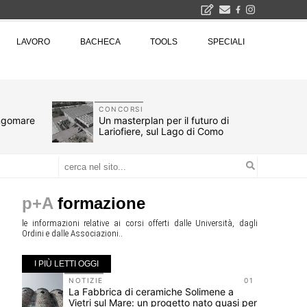
2026
LAVORO
BACHECA
TOOLS
SPECIALI
La Fabbrica di ceramiche Solimene a Vietri sul Mare: un progetto nato quasi per caso - La lucertola aggrappata alla roccia, tra Wright e Gaudì, unica opera europea del visionario architetto Paolo Soleri
Osteria dell'Architetto a Marmomac con i fondatori di EMBT, Park, CZA e ELASTICOFarm - Veronafiere, dal 22 al 25 settembre 2026 · 2x4 Cfp · Ingresso gratuito · Iscrizioni aperte!
I Cantieri by LandWorks 2026, autocostruzione e vita comunitaria in Sardegna, a picco sul mare - Workshop di autocostruzione e rigenerazione urbana nell'ex borgo minerario dell'Argentiera · 3 turni
una mostra
CONCORSI
ungomare
Un masterplan per il futuro di
Lariofiere, sul Lago di Como
p+A
formazione
le informazioni relative ai corsi offerti dalle Università, dagli
Ordini e dalle Associazioni..
I PIÙ LETTI OGGI
10
NOTIZIE
01
r
La Fabbrica di ceramiche Solimene a
vizi
Vietri sul Mare: un progetto nato quasi per