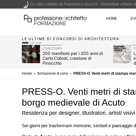
Le città cantate da Francesco Guccini - Atmosfere urbane olt
Renzo Piano World Tour 2026, ottava edizione in partenza. 
HOME
EV
FORMAZIONE
LE ULTIME DI CONCORSI DI ARCHITETTURA
200 manifesti per i 200 anni di Carlo Collodi, creatore di 
CONCORSI
un video:
200 manifesti per i 200 anni di
L
 - Simon
Carlo Collodi, creatore di
i
Pinocchio
d
Home
▪
formazione & corsi
▪
PRESS-O. Venti metri di stampa man
PRESS-O. Venti metri di st
borgo medievale di Acuto
Residenza per designer, illustratori, artisti visi
EVENTI
Sei giorni per trasformare memorie, simboli e paesaggio d
Città Osmotiche: la 
attraverso suoli perm