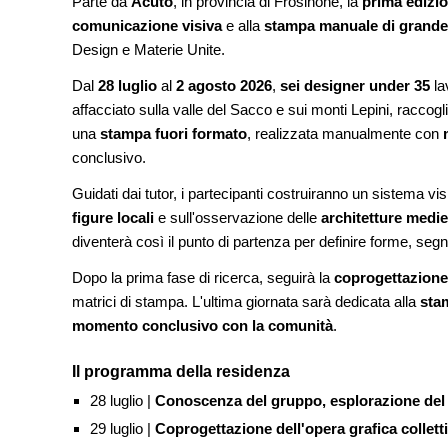
Parte da
Acuto
, in provincia di Frosinone, la
prima edizi
dell'acqua e resilienz
comunicazione visiva
e alla
stampa manuale di grande
Design e Materie Unite.
FORMAZIONE
I Cantieri by LandWo
Dal
28 luglio
al
2 agosto 2026
,
sei designer under 35
la
autocostruzione e vit
Sardegna, a picco su
affacciato sulla valle del Sacco e sui monti Lepini, raccog
una
stampa fuori formato
, realizzata manualmente con
CONCORSI
conclusivo.
Un nuovo volto per il
Villammare
Guidati dai tutor, i partecipanti costruiranno un sistema vis
figure locali
e sull'osservazione delle
architetture medie
diventerà così il punto di partenza per definire forme, segni 
Dopo la prima fase di ricerca, seguirà la
coprogettazione
matrici di stampa. L'ultima giornata sarà dedicata alla
sta
momento conclusivo con la comunità
.
Il programma della residenza
28 luglio |
Conoscenza del gruppo, esplorazione del b
29 luglio |
Coprogettazione dell'opera grafica collett