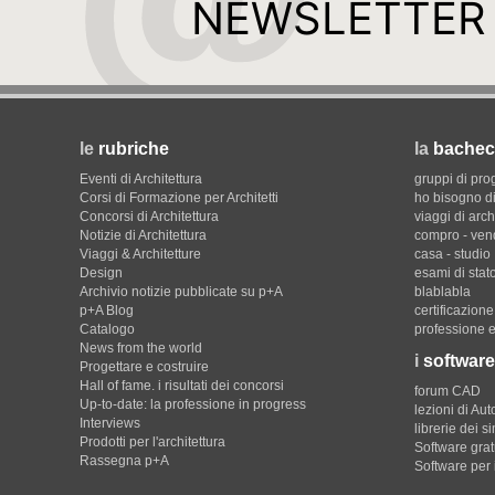
NEWSLETTER
le
rubriche
la
bachec
Eventi di Architettura
gruppi di pro
Corsi di Formazione per Architetti
ho bisogno di
Concorsi di Architettura
viaggi di arch
Notizie di Architettura
compro - ven
Viaggi & Architetture
casa - studio
Design
esami di stat
Archivio notizie pubblicate su p+A
blablabla
p+A Blog
certificazion
Catalogo
professione e
News from the world
i
software
Progettare e costruire
Hall of fame. i risultati dei concorsi
forum CAD
Up-to-date: la professione in progress
lezioni di Au
Interviews
librerie dei s
Prodotti per l'architettura
Software gratu
Rassegna p+A
Software per 