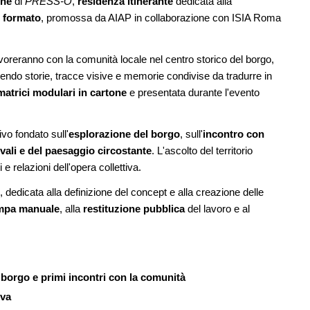
one
di
PRESS-O
,
residenza itinerante
dedicata alla
a climatica
di architettura
 formato
, promossa da AIAP in collaborazione con ISIA Roma
08
CONCORSI
rks 2026,
La ricarica dei profumi domestici in u
voreranno con la comunità locale nel centro storico del borgo,
a comunitaria in
prodotto innovativo di design
l mare
liendo storie, tracce visive e memorie condivise da tradurre in
matrici modulari in cartone
e presentata durante l'evento
UP-TO-DATE
09
Riforma delle professioni, ok al Senat
 lungomare di
novità su abilitazione, competenze,
tirocini ed equo compenso
ivo fondato sull'
esplorazione del borgo
, sull'
incontro con
vali e del paesaggio circostante
. L'ascolto del territorio
e relazioni dell'opera collettiva.
, dedicata alla definizione del concept e alla creazione delle
mpa manuale
, alla
restituzione pubblica
del lavoro e al
orgo e primi incontri con la comunità
iva