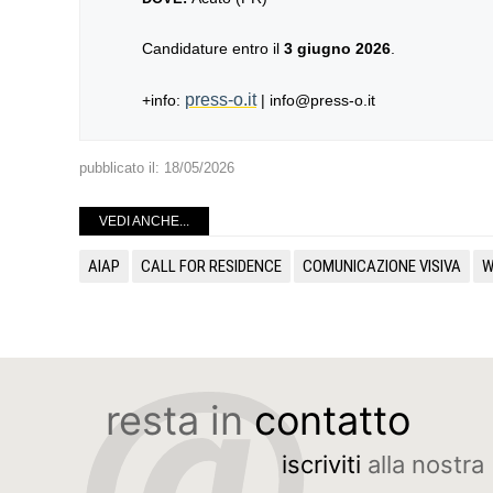
Candidature entro il
3 giugno 2026
.
press-o.it
+info:
| info@press-o.it
pubblicato il:
18/05/2026
VEDI ANCHE...
AIAP
CALL FOR RESIDENCE
COMUNICAZIONE VISIVA
W
resta in
contatto
iscriviti
alla nostra