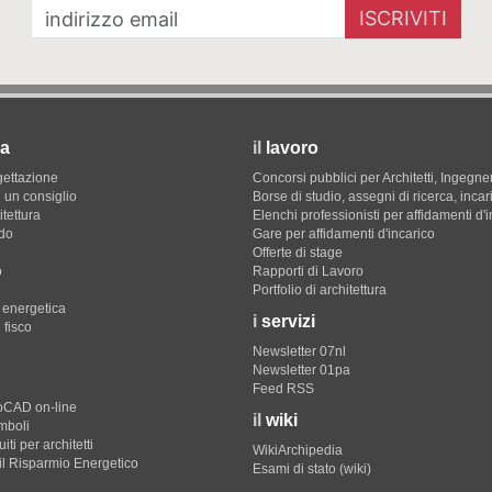
ISCRIVITI
a
il
lavoro
gettazione
Concorsi pubblici per Architetti, Ingegner
 un consiglio
Borse di studio, assegni di ricerca, incar
itettura
Elenchi professionisti per affidamenti d'
do
Gare per affidamenti d'incarico
Offerte di stage
o
Rapporti di Lavoro
Portfolio di architettura
e energetica
i
servizi
 fisco
Newsletter 07nl
Newsletter 01pa
Feed RSS
toCAD on-line
il
wiki
imboli
iti per architetti
WikiArchipedia
il Risparmio Energetico
Esami di stato (wiki)