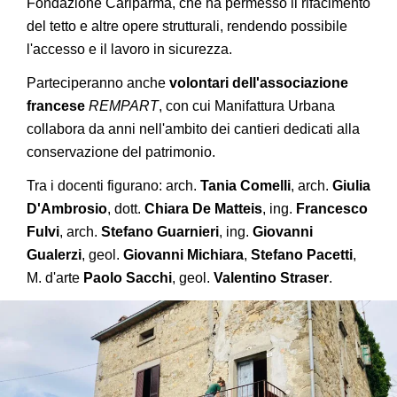
Fondazione Cariparma, che ha permesso il rifacimento
del tetto e altre opere strutturali, rendendo possibile
l'accesso e il lavoro in sicurezza.
Parteciperanno anche
volontari dell'associazione
francese
REMPART
, con cui Manifattura Urbana
collabora da anni nell'ambito dei cantieri dedicati alla
conservazione del patrimonio.
Tra i docenti figurano: arch.
Tania Comelli
, arch.
Giulia
D'Ambrosio
, dott.
Chiara De Matteis
, ing.
Francesco
Fulvi
, arch.
Stefano Guarnieri
, ing.
Giovanni
Gualerzi
, geol.
Giovanni Michiara
,
Stefano Pacetti
,
M. d'arte
Paolo Sacchi
, geol.
Valentino Straser
.