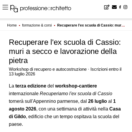
Home
▪
formazione & corsi
▪
Recuperare l'ex scuola di Cassio: muri a secco e lavorazione della pietra
Recuperare l'ex scuola di Cassio:
muri a secco e lavorazione della
pietra
Workshop di recupero e autocostruzione · Iscrizioni entro il
13 luglio 2026
La
terza edizione
del
workshop-cantiere
internazionale
Recuperiamo l'ex scuola di Cassio
tornerà sull'Appennino parmense, dal
26 luglio
al
1
agosto 2026
, con una settimana di attività nella
Casa
di Gildo
, edificio che un tempo ospitava la scuola del
paese.