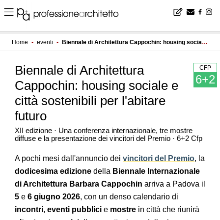
Home
▪
eventi
▪
Biennale di Architettura Cappochin: housing sociale e città sostenibili per l'abitare futuro
Biennale di Architettura
CFP
6+2
Cappochin: housing sociale e
città sostenibili per l'abitare
futuro
XII edizione · Una conferenza internazionale, tre mostre
diffuse e la presentazione dei vincitori del Premio · 6+2 Cfp
A pochi mesi dall'annuncio dei
vincitori del Premio
, la
dodicesima edizione
della
Biennale Internazionale
di Architettura Barbara Cappochin
arriva a Padova il
5
e
6 giugno 2026
, con un denso calendario di
incontri
,
eventi pubblici
e
mostre
in città che riunirà