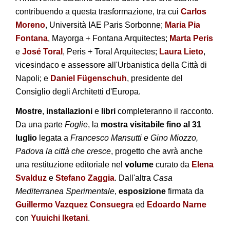
contribuendo a questa trasformazione, tra cui
Carlos
Moreno
, Università IAE Paris Sorbonne;
Maria Pia
Fontana
, Mayorga + Fontana Arquitectes;
Marta Peris
e
José Toral
, Peris + Toral Arquitectes;
Laura Lieto
,
vicesindaco e assessore all'Urbanistica della Città di
Napoli; e
Daniel Fügenschuh
, presidente del
Consiglio degli Architetti d'Europa.
Mostre
,
installazioni
e
libri
completeranno il racconto.
Da una parte
Foglie
, la
mostra visitabile fino al 31
luglio
legata a
Francesco Mansutti e Gino Miozzo,
Padova la città che cresce
, progetto che avrà anche
una restituzione editoriale nel
volume
curato da
Elena
Svalduz
e
Stefano Zaggia
. Dall'altra
Casa
Mediterranea Sperimentale
,
esposizione
firmata da
Guillermo Vazquez Consuegra
ed
Edoardo Narne
con
Yuuichi Iketani
.