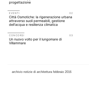
progettazione
tirocini 
EVENTI
02
CONCORSI
Città Osmotiche: la rigenerazione urbana
200 manife
attraverso suoli permeabili, gestione
Collodi, c
dell'acqua e resilienza climatica
UP-TO-DA
Il decreto
CONCORSI
03
Un nuovo volto per il lungomare di
dall'antic
Villammare
Soprinten
archivio notizie di architettura febbraio 2016