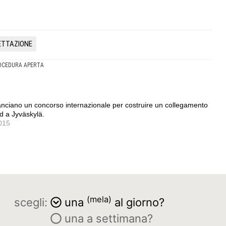
GETTAZIONE
OCEDURA APERTA
 lanciano un concorso internazionale per costruire un collegamento
d a Jyväskylä.
2015
(mela)
scegli:
una
al giorno?
una a settimana?