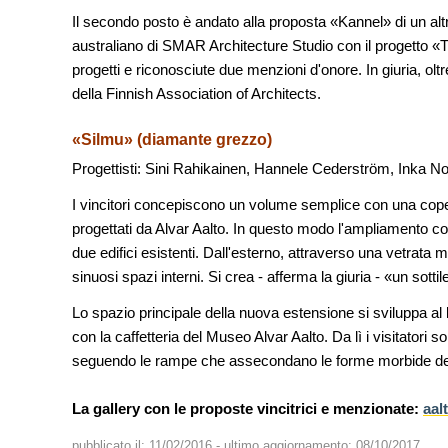
Il secondo posto è andato alla proposta «Kannel» di un alt
australiano di SMAR Architecture Studio con il progetto «Th
progetti e riconosciute due menzioni d'onore. In giuria, o
della Finnish Association of Architects.
«Silmu» (diamante grezzo)
Progettisti: Sini Rahikainen, Hannele Cederström, Inka No
I vincitori concepiscono un volume semplice con una copert
progettati da Alvar Aalto. In questo modo l'ampliamento 
due edifici esistenti. Dall'esterno, attraverso una vetrata 
sinuosi spazi interni. Si crea - afferma la giuria - «un sottil
Lo spazio principale della nuova estensione si sviluppa al 
con la caffetteria del Museo Alvar Aalto. Da lì i visitatori 
seguendo le rampe che assecondano le forme morbide del
La gallery con le proposte vincitrici e menzionate:
aal
pubblicato il:
11/02/2016
- ultimo aggiornamento:
08/10/2017