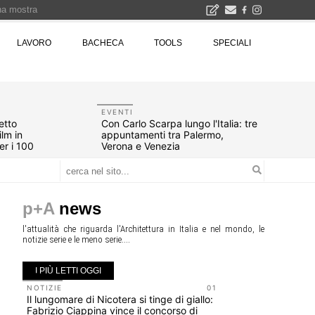
una mostra
00 euro
LAVORO
BACHECA
TOOLS
SPECIALI
Città Osmotiche: la rigenerazione urbana attraverso suoli permeabili, gestione dell'acqua e resilienza climatica - Gli eventi INBAR al Centro Congressi La Nuvola · Ingresso gratuito
EVENTI
tetto
Con Carlo Scarpa lungo l'Italia: tre
ilm in
appuntamenti tra Palermo,
er i 100
Verona e Venezia
p+A
news
l'attualità che riguarda l'Architettura in Italia e nel mondo, le
notizie serie e le meno serie....
I PIÙ LETTI OGGI
NOTIZIE
01
UP-TO-DA
Il lungomare di Nicotera si tinge di giallo:
Riforma de
Fabrizio Ciappina vince il concorso di
novità su 