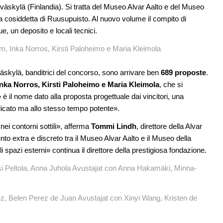
all'architettura
Jyväskylä (Finlandia). Si tratta del Museo Alvar Aalto e del Museo
area cosiddetta di Ruusupuisto. Al nuovo volume il compito di
08
EVENTI
11
, un deposito e locali tecnici.
ci in un
Con Carlo Scarpa lungo l'Italia: tre
appuntamenti tra Palermo, Verona e
öm, Inka Norros, Kirsti Paloheimo e Maria Kleimola
Venezia
09
Jyväskylä, banditrici del concorso, sono arrivare ben
689 proposte
.
sco: dieci
CONCORSI
12
e List
Un masterplan per il futuro di Lariofiere,
nka Norros, Kirsti Paloheimo e Maria Kleimola
, che si
sul Lago di Como
il nome dato alla proposta progettuale dai vincitori, una
delicato ma allo stesso tempo potente».
 nei contorni sottili», afferma
Tommi Lindh
, direttore della Alvar
to extra e discreto tra il Museo Alvar Aalto e il Museo della
i spazi esterni» continua il direttore della prestigiosa fondazione.
ssi Peltola, Anna Juhola Avustajat con Anna Hakamäki, Minna-
ez, Belen Perez de Juan Avustajat con Xinyi Wang, Kristen de