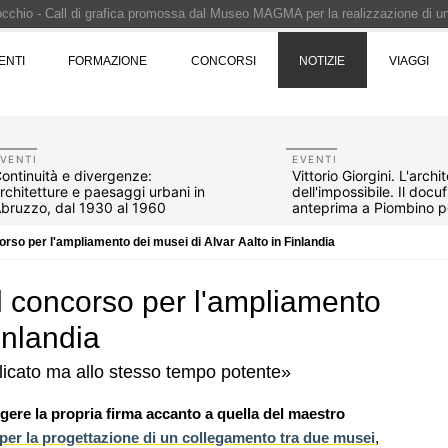
Pinocchio - Call di grafica promossa dal Museo MAGMA per la realizzazione di 
i design - Concorso di product design by Desall · Al vincitore un premio di 5.0
ENTI
FORMAZIONE
CONCORSI
NOTIZIE
VIAGGI
 vince il concorso di progettazione
e del prezzo alla Soprintendenza speciale
i progettazione a procedura aperta due fasi Montepremi: 18.000 euro
VENTI
EVENTI
ontinuità e divergenze:
Vittorio Giorgini. L'archi
rchitetture e paesaggi urbani in
dell'impossibile. Il docuf
bruzzo, dal 1930 al 1960
anteprima a Piombino p
anni
corso per l'ampliamento dei musei di Alvar Aalto in Finlandia
 il concorso per l'ampliamento
inlandia
delicato ma allo stesso tempo potente»
07
NOTIZIE
10
gere la propria firma accanto a quella del maestro
are per
Il museo città: a Bruxelles apre Kanal -
per la progettazione di un collegamento tra due musei
,
er servizi
Centre Pompidou dedicato all'arte e