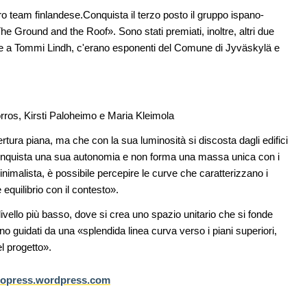
ro team finlandese.Conquista il terzo posto il gruppo ispano-
e Ground and the Roof». Sono stati premiati, inoltre, altri due
ltre a Tommi Lindh, c'erano esponenti del Comune di Jyväskylä e
rros, Kirsti Paloheimo e Maria Kleimola
ura piana, ma che con la sua luminosità si discosta dagli edifici
conquista una sua autonomia e non forma una massa unica con i
minimalista, è possibile percepire le curve che caratterizzano i
e equilibrio con il contesto».
livello più basso, dove si crea uno spazio unitario che si fonde
sono guidati da una «splendida linea curva verso i piani superiori,
 progetto».
topress.wordpress.com