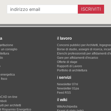
ISCRIVITI
a
il
lavoro
gettazione
Concorsi pubblici per Architetti, Ingegner
 un consiglio
Borse di studio, assegni di ricerca, incar
itettura
Elenchi professionisti per affidamenti d'
do
Gare per affidamenti d'incarico
Offerte di stage
o
Rapporti di Lavoro
Portfolio di architettura
e energetica
i
servizi
 fisco
Newsletter 07nl
Newsletter 01pa
Feed RSS
toCAD on-line
il
wiki
imboli
iti per architetti
WikiArchipedia
il Risparmio Energetico
Esami di stato (wiki)