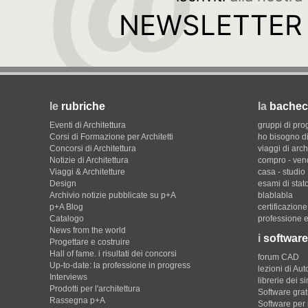
NEWSLETTER
le
rubriche
la
bachec
Eventi di Architettura
gruppi di pro
Corsi di Formazione per Architetti
ho bisogno di
Concorsi di Architettura
viaggi di arch
Notizie di Architettura
compro - ven
Viaggi & Architetture
casa - studio
Design
esami di stat
Archivio notizie pubblicate su p+A
blablabla
p+A Blog
certificazion
Catalogo
professione e
News from the world
i
software
Progettare e costruire
Hall of fame. i risultati dei concorsi
forum CAD
Up-to-date: la professione in progress
lezioni di Au
Interviews
librerie dei s
Prodotti per l'architettura
Software gratu
Rassegna p+A
Software per 