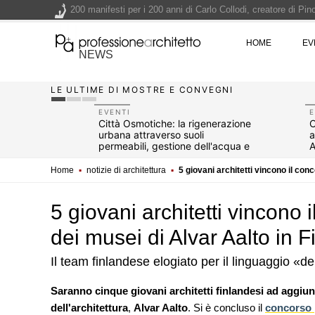
200 manifesti per i 200 anni di Carlo Collodi, creatore di 
La ricarica dei profumi domestici in un prodotto innovativo d
HOME
EV
Il lungomare di Nicotera si tinge di giallo: Fabrizio Ciappina
NEWS
Il decreto infrastrutture è legge, le novità dall'anticipazion
LE ULTIME DI MOSTRE E CONVEGNI
Un nuovo volto per il lungomare di Villammare - Concorso d
EVENTI
E
i e
Città Osmotiche: la rigenerazione
C
sta, da
urbana attraverso suoli
a
 del Vino
permeabili, gestione dell'acqua e
A
resilienza climatica
Home
▪
notizie di architettura
▪
5 giovani architetti vincono il con
5 giovani architetti vincono
dei musei di Alvar Aalto in F
Il team finlandese elogiato per il linguaggio «
UP-TO-DATE
Saranno cinque giovani architetti finlandesi ad aggiun
L'Agenzia del Demanio lancia g
dell'architettura
,
Alvar Aalto
. Si è concluso il
concorso 
accordi quadro da 219 milioni p