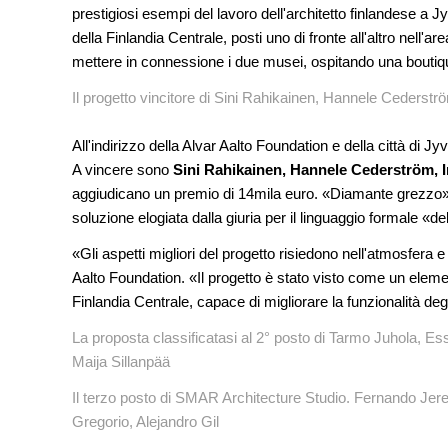
di architettura
prestigiosi esempi del lavoro dell'architetto finlandese a 
della Finlandia Centrale, posti uno di fronte all'altro nell'
CONCORSI
mettere in connessione i due musei, ospitando una boutique
La ricarica dei profumi domesti
prodotto innovativo di design
Il progetto vincitore di Sini Rahikainen, Hannele Cederstr
NOTIZIE
All'indirizzo della Alvar Aalto Foundation e della città di 
Tashkent modernista è sito Une
architetture nella World Heritag
A vincere sono
Sini Rahikainen, Hannele Cederström, I
aggiudicano un premio di 14mila euro. «Diamante grezzo» è 
soluzione elogiata dalla giuria per il linguaggio formale «
«Gli aspetti migliori del progetto risiedono nell'atmosfera e
Aalto Foundation. «Il progetto è stato visto come un elemen
Finlandia Centrale, capace di migliorare la funzionalità degl
La proposta classificatasi al 2° posto di Tarmo Juhola, E
Maija Sillanpää
Il terzo posto di SMAR Architecture Studio. Fernando Jer
Gregorio, Alejandro Gil