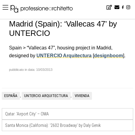
Home
▪
news
▪
en
▪
Madrid (Spain): ‘Vallecas 47’ by UNTERCIO
Madrid (Spain): ‘Vallecas 47’ by
UNTERCIO
Spain > “Vallecas 47”, housing project in Madrid,
designed by
UNTERCIO Arquitectura
[
designboom
].
pubblicato in data: 10/03/2013
ESPAÑA
UNTERCIO ARQUITECTURA
VIVIENDA
,
,
Qatar: ‘Airport City’ – OMA
Santa Monica (California): ‘2602 Broadway’ by Daly Genik