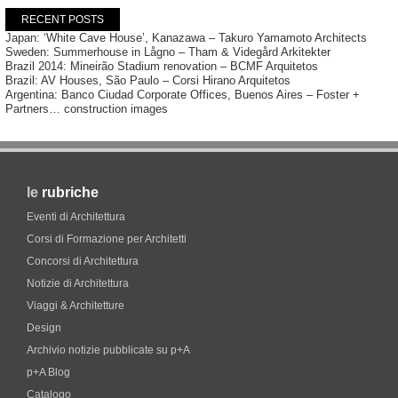
RECENT POSTS
Japan: ‘White Cave House’, Kanazawa – Takuro Yamamoto Architects
Sweden: Summerhouse in Lågno – Tham & Videgård Arkitekter
Brazil 2014: Mineirão Stadium renovation – BCMF Arquitetos
Brazil: AV Houses, São Paulo – Corsi Hirano Arquitetos
Argentina: Banco Ciudad Corporate Offices, Buenos Aires – Foster +
Partners… construction images
le
rubriche
Eventi di Architettura
Corsi di Formazione per Architetti
Concorsi di Architettura
Notizie di Architettura
Viaggi & Architetture
Design
Archivio notizie pubblicate su p+A
p+A Blog
Catalogo