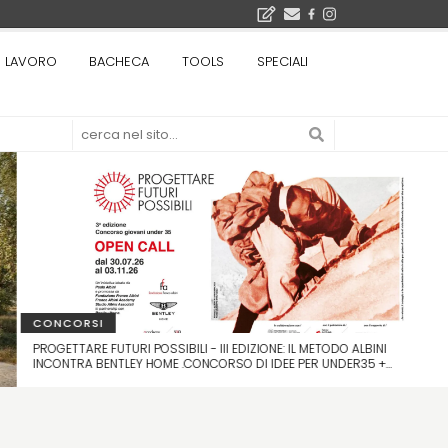
Il museo città: a Bruxelles apre Kanal - Centre Pompidou dedicato all'arte e all'architettura - Yves Goldstein, Dg: «Il museo è tutto perché l'arte è la forza di emancipazione più straordinaria e l'architettura si occupa di costruire il futuro delle città, ma può essere niente se non è anche riflessione sul futuro dell'umanità»
LAVORO
BACHECA
TOOLS
SPECIALI
Tashkent modernista è sito Unesco: dieci architetture nella World Heritage List - Dietro l'iscrizione, il lavoro del Polo di Mantova del Politecnico di Milano con lo studio GRACE
CONCORSI
PROGETTARE FUTURI POSSIBILI - III EDIZIONE: IL METODO ALBINI
INCONTRA BENTLEY HOME .CONCORSO DI IDEE PER UNDER35 +
WORKSHOP A CURA DI FONDAZIONE FRANCO ALBINI E FRANCO
ALBINI ACADEMY CON CLUB HOUSE ITALIA · MONTEPREMI: 4.500
€ + VITTO E ALLOGGIO DURANTE IL WORKSHOP