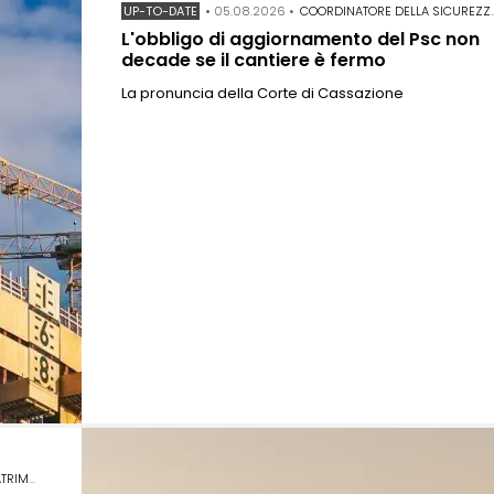
UP-TO-DATE
•
05.08.2026
•
COORDINATORE DELLA SICUREZZA IN FASE DI ESECUZIONE
L'obbligo di aggiornamento del Psc non
decade se il cantiere è fermo
La pronuncia della Corte di Cassazione
NIO DELL'UMANITÀ
•
POLITECNICO DI MILANO
•
REM KOOLHAAS
•
SITI UNESCO