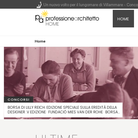
Un nuovo volto per il lungomare di Villammare - Conc
HOME
L'obbligo di aggiornamento del Psc non decade se il c
HOME
Un masterplan per il futuro di Lariofiere, sul Lago di 
Home
Premio Bruno Zevi 2026: saggi storico-critici inediti 
CONCORSI
BORSA DI LILLY REICH. EDIZIONE SPECIALE SULLA EREDITÀ DELLA
DESIGNER .V EDIZIONE · FUNDACIÓ MIES VAN DER ROHE · BORSA
DI 9.000 EURO