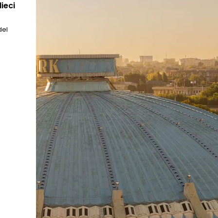
ieci
del