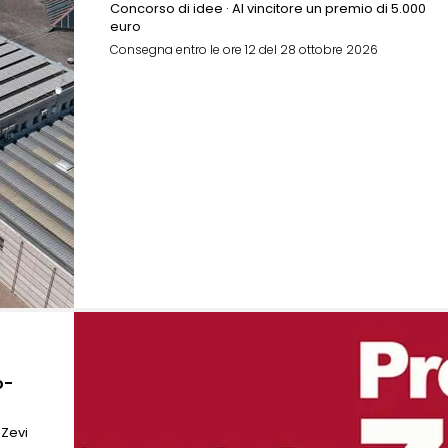
Concorso di idee · Al vincitore un premio di 5.000
euro
Consegna entro le ore 12 del 28 ottobre 2026
o-
 Zevi