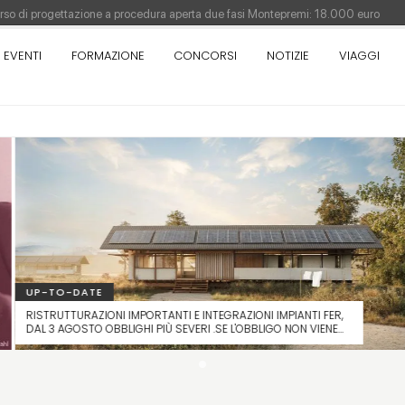
orso di progettazione a procedura aperta due fasi Montepremi: 18.000 euro
EVENTI
FORMAZIONE
CONCORSI
NOTIZIE
VIAGGI
antiere è fermo - La pronuncia della Corte di Cassazione
Como - Concorso di idee · Al vincitore un premio di 5.000 euro
sull'architettura - XX edizione promossa dalla Fondazione Bruno Zevi
UP-TO-DATE
RISTRUTTURAZIONI IMPORTANTI E INTEGRAZIONI IMPIANTI FER,
DAL 3 AGOSTO OBBLIGHI PIÙ SEVERI .SE L'OBBLIGO NON VIENE
RISPETTATO, IL TITOLO EDILIZIO NON PUÒ ESSERE RILASCIATO