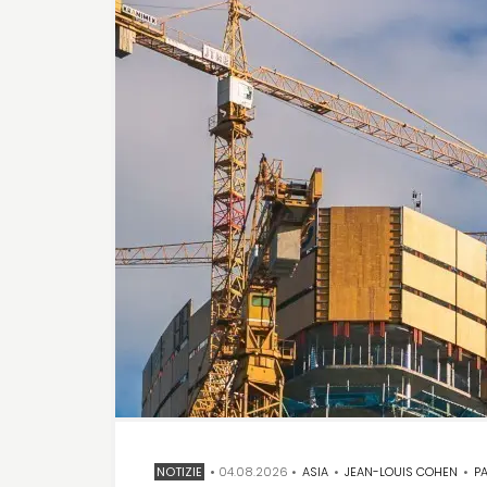
NOTIZIE
•
04.08.2026
•
ASIA
•
JEAN-LOUIS COHEN
•
PATRIMO