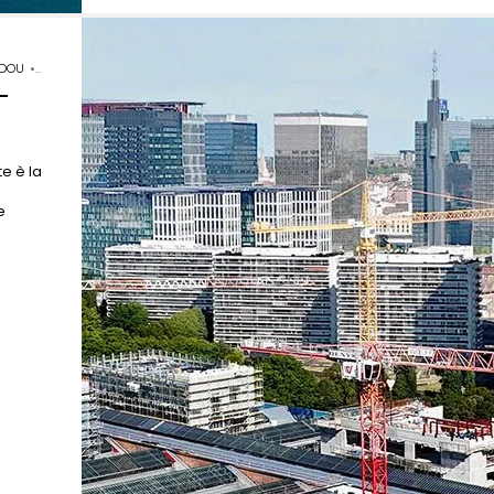
IDOU
•
NOAARCHITECTEN
•
SERGISON BATES ARCHITECTS
 -
te è la
e