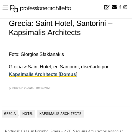
Home
▪
news
▪
es
▪
Grecia: Saint Hotel, Santorini – Kapsimalis Architects
Grecia: Saint Hotel, Santorini –
Kapsimalis Architects
Foto: Giorgios Sfakianakis
Grecia > Saint Hotel, en Santorini, diseñado por
Kapsimalis Architects
[
Domus
]
pubblicato in data: 18/07/2020
GRECIA
HOTEL
KAPSIMALIS ARCHITECTS
,
,
Portugal: Casa en Espinho, Braga – AZO. Sequeira Arquitectos Associados