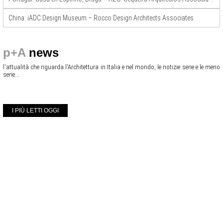
China: iADC Design Museum – Rocco Design Architects Associates
p+A
news
l'attualità che riguarda l'Architettura in Italia e nel mondo, le notizie serie e le meno
serie...
I PIÙ LETTI OGGI