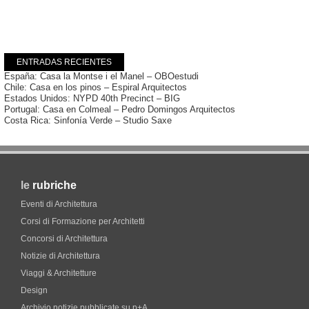
ENTRADAS RECIENTES
España: Casa la Montse i el Manel – OBOestudi
Chile: Casa en los pinos – Espiral Arquitectos
Estados Unidos: NYPD 40th Precinct – BIG
Portugal: Casa en Colmeal – Pedro Domingos Arquitectos
Costa Rica: Sinfonía Verde – Studio Saxe
le
rubriche
Eventi di Architettura
Corsi di Formazione per Architetti
Concorsi di Architettura
Notizie di Architettura
Viaggi & Architetture
Design
Archivio notizie pubblicate su p+A