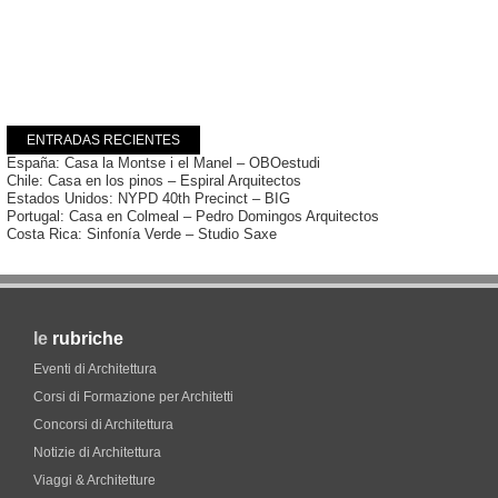
ENTRADAS RECIENTES
España: Casa la Montse i el Manel – OBOestudi
Chile: Casa en los pinos – Espiral Arquitectos
Estados Unidos: NYPD 40th Precinct – BIG
Portugal: Casa en Colmeal – Pedro Domingos Arquitectos
Costa Rica: Sinfonía Verde – Studio Saxe
le
rubriche
Eventi di Architettura
Corsi di Formazione per Architetti
Concorsi di Architettura
Notizie di Architettura
Viaggi & Architetture