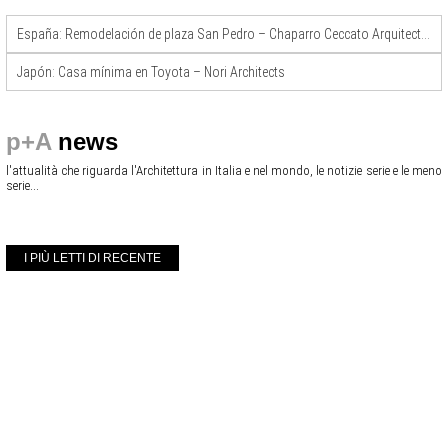
España: Remodelación de plaza San Pedro – Chaparro Ceccato Arquitectura
Japón: Casa mínima en Toyota – Nori Architects
p+A
news
l'attualità che riguarda l'Architettura in Italia e nel mondo, le notizie serie e le meno
serie...
I PIÙ LETTI DI RECENTE