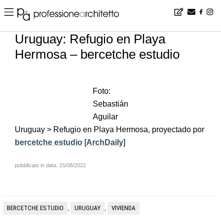
Home
▪
news
▪
es
▪
Uruguay: Refugio en Playa Hermosa – bercetche estudio
Uruguay: Refugio en Playa
Hermosa – bercetche estudio
Foto:
Sebastián
Aguilar
Uruguay > Refugio en Playa Hermosa, proyectado por
bercetche estudio
[
ArchDaily
]
pubblicato in data: 15/08/2022
BERCETCHE ESTUDIO
URUGUAY
VIVIENDA
,
,