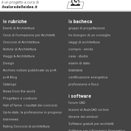
è un progetto a cura di
ilvaloredelleidee.it
le
rubriche
la
bacheca
Eventi di Architettura
gruppi di progettazione
Corsi di Formazione per Architetti
ho bisogno di un consiglio
Concorsi di Architettura
viaggi di architettura
Notizie di Architettura
compro - vendo
Viaggi & Architetture
casa - studio
Design
esami di stato
Archivio notizie pubblicate su p+A
blablabla
p+A Blog
certificazione energetica
Catalogo
professione e fisco
News from the world
i
software
Progettare e costruire
forum CAD
Hall of fame. i risultati dei concorsi
lezioni di AutoCAD on-line
Up-to-date: la professione in progress
librerie dei simboli
Interviews
Software gratuiti per architetti
Rating Concorsi di architettura
Software per il Risparmio Energetico