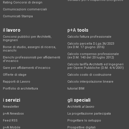
Rating Concorsi di design
Comunicazioni commerciali
Comunicati Stampa
il
lavoro
p+A
tools
Concorsi pubblici per Architetti,
Calcolo fattura professionale
Ingegneri
Calcolo parcella D.Lgs.36/2023
Borse di studio, assegni di ricerca,
(ex D.M. 17 giugno 2016)
incarichi
Calcolo compenso professionale
Elenchi professionisti per affidamenti
(ex D.M. 140 del 20 luglio 2012)
d'incarico
Calcolo tariffa Architetti ed Ingegneri
Gare per affidamenti d'incarico
per Opere Pubbliche (D.M. 4/4/2001)
Offerte di stage
Calcolo costo di costruzione
Rapporti di Lavoro
Calcolo interpolazione lineare
Portfolio di architettura
tutorial BIM
i
servizi
gli
speciali
Newsletter
Architetti
al lavoro
p+A Newsbox
La progettazione partecipata
Feed RSS
Progettare lo sviluppo
p+A Mobile
Prospettive digitali