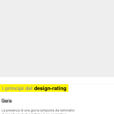
i princìpi del
design-rating
Giuria
La presenza di una giuria composta da nominativi