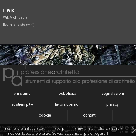
il
wiki
WikiArchipedia
Esami di stato (wiki)
chi siamo
pubblicità
segnalazioni
sostieni p+A
lavora con noi
privacy
cookie
contatti
Eccetto dove diversamente specificato, i contenuti di questo sito
Il nostro sito utilizza cookie di terze parti per inviarti pubblicità e servizi
sono rilasciati sotto
Licenza Creative Commons Attribuzione 4.0
.
in linea con le tue preferenze. Se vuoi saperne di più o negare il
professioneArchitetto non è collegato ai siti recensiti e non è