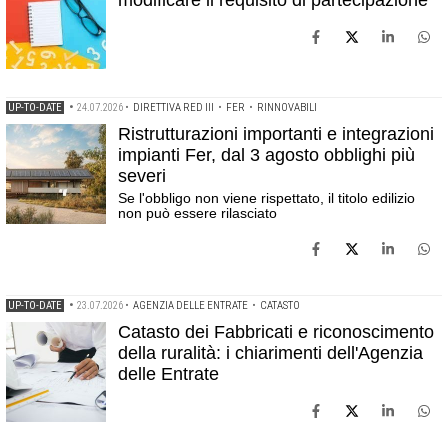
modificare il requisito di partecipazione
UP-TO-DATE
•
24.07.2026
•
DIRETTIVA RED III
•
FER
•
RINNOVABILI
Ristrutturazioni importanti e integrazioni
impianti Fer, dal 3 agosto obblighi più
severi
Se l'obbligo non viene rispettato, il titolo edilizio
non può essere rilasciato
UP-TO-DATE
•
23.07.2026
•
AGENZIA DELLE ENTRATE
•
CATASTO
Catasto dei Fabbricati e riconoscimento
della ruralità: i chiarimenti dell'Agenzia
delle Entrate