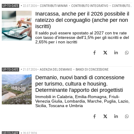
UP-TO-DATE
•
22.07.2026
•
CONTRIBUTI MINIMI
•
CONTRIBUTO INTEGRATIVO
•
CONTRIBUTO SOGGETTIVO
Inarcassa, anche per il 2026 possibile il
rateizzo del conguaglio (anche per non
iscritti)
Il saldo può essere spostato al 2027 con tre rate
con tasso d'interesse dell'1,5% per gli iscritti e del
2,65% per i non iscritti
UP-TO-DATE
•
21.07.2026
•
AGENZIA DEL DEMANIO
•
BANDI DI CONCESSIONE
Demanio, nuovi bandi di concessione
per turismo, cultura e housing.
Determinante l'apporto dei progettisti
Immobili in Calabria, Emilia-Romagna, Friuli-
Venezia Giulia, Lombardia, Marche, Puglia, Lazio,
Sicilia, Toscana e Umbria
UP-TO-DATE
•
20.07.2026