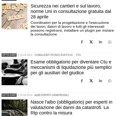
Sicurezza nei cantieri e sul lavoro,
norme Uni in consultazione gratuita dal
28 aprile
Coordinatori per la progettazione e l'esecuzione
dei lavori, datori di lavoro e tutti gli interessati
possono registrarsi, installare un plugin per iniziare
la consultazione
UP-TO-DATE
•
24.04.2026
•
CONSULENTI TECNICI D'UFFICIO
•
CTU
Esame obbligatorio per diventare Ctu e
meccanismi di liquidazione più semplici
per gli ausiliari del giudice
UP-TO-DATE
•
23.04.2026
•
ALBO ESPERTI CATASTROFALI
Nasce l'albo (obbligatorio) per esperti in
valutazione dei danni da catastrofi. La
Rtp contro la misura