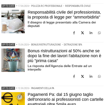
UP-TO-DATE
•
17.06.2026
•
POLIZZA RC PROFESSIONALE
•
RESPONSABILITÀ CIVILE
Responsabilità civile del professionista,
la proposta di legge per "ammorbidirla"
Il disegno di legge presentato alla Camera dei
deputati
UP-TO-DATE
•
15.06.2026
•
BONUS RISTRUTTURAZIONE
•
DETRAZIONE 50%
Bonus ristrutturazioni al 50% anche se
dopo la fine dei lavori l'abitazione non è
più "prima casa"
La risposta dell'Agenzia delle Entrate ad un
interpello
UP-TO-DATE
•
12.06.2026
•
PAGAMENTI DELLA PA
Pagamenti Pa: dal 15 giugno taglio
dell'onorario ai professionisti con cartelle
esattoriali oltre 5mila euro