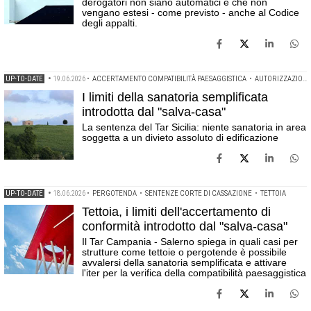
derogatori non siano automatici e che non
vengano estesi - come previsto - anche al Codice
degli appalti.
UP-TO-DATE
•
19.06.2026
•
ACCERTAMENTO COMPATIBILITÀ PAESAGGISTICA
•
AUTORIZZAZIONE PAESAGGISTICA
I limiti della sanatoria semplificata
introdotta dal "salva-casa"
La sentenza del Tar Sicilia: niente sanatoria in area
soggetta a un divieto assoluto di edificazione
UP-TO-DATE
•
18.06.2026
•
PERGOTENDA
•
SENTENZE CORTE DI CASSAZIONE
•
TETTOIA
Tettoia, i limiti dell'accertamento di
conformità introdotto dal "salva-casa"
Il Tar Campania - Salerno spiega in quali casi per
strutture come tettoie o pergotende è possibile
avvalersi della sanatoria semplificata e attivare
l'iter per la verifica della compatibilità paesaggistica