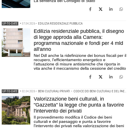
La sentenza del Consiglio di Stato
UP-TO-DATE
•
07.04.2026
•
EDILIZIA RESIDENZIALE PUBBLICA
Edilizia residenziale pubblica, il disegno
di legge approda alla Camera:
programma nazionale e fondi per 4 mld
all'anno
Nel Ddl anche la ridefinizione dei bonus fiscali per il
recupero, l'efficientamento energetico e
l'attuazione di misure antisismiche che riporta in
vita anche il meccanismo della cessione del credito
UP-TO-DATE
•
02.04.2026
•
BENI CULTURALI PRIVATI
•
CODICE DEI BENI CULTURALI E DEL PAESAGGIO
Valorizzazione beni culturali, in
"Gazzetta" la legge che punta a favorire
l'intervento dei privati
Il provvedimento modifica il Codice dei beni
culturali e del paesaggio e punta a favorire
l'intervento dei privati nella valorizzazione dei beni