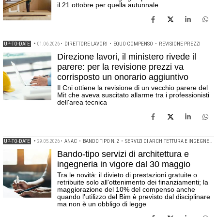
il 21 ottobre per quella autunnale
UP-TO-DATE
•
01.06.2026
•
DIRETTORE LAVORI
•
EQUO COMPENSO
•
REVISIONE PREZZI
Direzione lavori, il ministero rivede il
parere: per la revisione prezzi va
corrisposto un onorario aggiuntivo
Il Cni ottiene la revisione di un vecchio parere del
Mit che aveva suscitato allarme tra i professionisti
dell'area tecnica
UP-TO-DATE
•
29.05.2026
•
ANAC
•
BANDO TIPO N. 2
•
SERVIZI DI ARCHITETTURA E INGEGNERIA
Bando-tipo servizi di architettura e
ingegneria in vigore dal 30 maggio
Tra le novità: il divieto di prestazioni gratuite o
retribuite solo all'ottenimento dei finanziamenti; la
maggiorazione del 10% del compenso anche
quando l'utilizzo del Bim è previsto dal disciplinare
ma non è un obbligo di legge