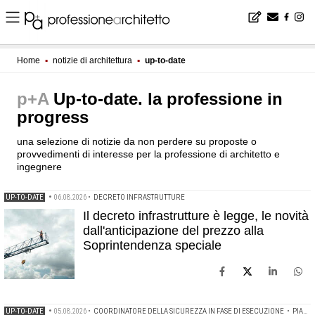
Home
▪
notizie di architettura
▪
up-to-date
p+A
Up-to-date. la professione in
progress
una selezione di notizie da non perdere su proposte o
provvedimenti di interesse per la professione di architetto e
ingegnere
UP-TO-DATE
•
06.08.2026
•
DECRETO INFRASTRUTTURE
Il decreto infrastrutture è legge, le novità
dall'anticipazione del prezzo alla
Soprintendenza speciale
UP-TO-DATE
•
05.08.2026
•
COORDINATORE DELLA SICUREZZA IN FASE DI ESECUZIONE
•
PIANO DI SICUREZZA E DI COORDINAMENTO