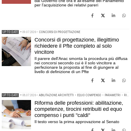
dal Governo che ora è all'esame del Parlamento
per l'acquisizione dei relativi pareri
UP-TO-DATE
•
09.07.2026
•
CONCORSI DI PROGETTAZIONE
Concorsi di progettazione, illegittimo
richiedere il Pfte completo al solo
vincitore
Il parere dell'Anac smonta la procedura più diffusa
nei concorsi secondo cui è il solo vincitore a
perfezionare la proposta al fine di giungere al
livello di definizione di un Pfte
UP-TO-DATE
•
08.07.2026
•
ABILITAZIONE ARCHITETTI
•
EQUO COMPENSO
•
PARAMETRI
•
RIFORMA DELLE PROFESSIONI
Riforma delle professioni: abilitazione,
competenze, tirocini retribuiti ed equo
compenso i punti "caldi"
Il testo verso la prima approvazione al Senato