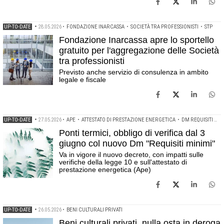
UP-TO-DATE
•
28.05.2026
•
FONDAZIONE INARCASSA
•
SOCIETÀ TRA PROFESSIONISTI
•
STP
Fondazione Inarcassa apre lo sportello
gratuito per l'aggregazione delle Società
tra professionisti
Previsto anche servizio di consulenza in ambito
legale e fiscale
UP-TO-DATE
•
27.05.2026
•
APE
•
ATTESTATO DI PRESTAZIONE ENERGETICA
•
DM REQUISITI MINIMI
Ponti termici, obbligo di verifica dal 3
giugno col nuovo Dm "Requisiti minimi"
Va in vigore il nuovo decreto, con impatti sulle
verifiche della legge 10 e sull'attestato di
prestazione energetica (Ape)
UP-TO-DATE
•
26.05.2026
•
BENI CULTURALI PRIVATI
Beni culturali privati, nulla osta in deroga