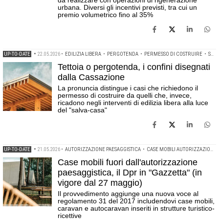
da realizzare con operazioni di rigenerazione
urbana. Diversi gli incentivi previsti, tra cui un
premio volumetrico fino al 35%
UP-TO-DATE
•
22.05.2026
•
EDILIZIA LIBERA
•
PERGOTENDA
•
PERMESSO DI COSTRUIRE
•
SALVA-CASA
Tettoia o pergotenda, i confini disegnati
dalla Cassazione
La pronuncia distingue i casi che richiedono il
permesso di costruire da quelli che, invece,
ricadono negli interventi di edilizia libera alla luce
del "salva-casa"
UP-TO-DATE
•
21.05.2026
•
AUTORIZZAZIONE PAESAGGISTICA
•
CASE MOBILI AUTORIZZAZIONE PAESAGGISTICA
Case mobili fuori dall'autorizzazione
paesaggistica, il Dpr in "Gazzetta" (in
vigore dal 27 maggio)
Il provvedimento aggiunge una nuova voce al
regolamento 31 del 2017 includendovi case mobili,
caravan e autocaravan inseriti in strutture turistico-
ricettive