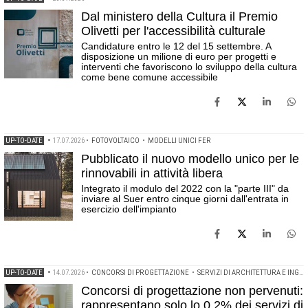
Dal ministero della Cultura il Premio
Olivetti per l'accessibilità culturale
Candidature entro le 12 del 15 settembre. A
disposizione un milione di euro per progetti e
interventi che favoriscono lo sviluppo della cultura
come bene comune accessibile
UP-TO-DATE
•
17.07.2026
•
FOTOVOLTAICO
•
MODELLI UNICI FER
Pubblicato il nuovo modello unico per le
rinnovabili in attività libera
Integrato il modulo del 2022 con la "parte III" da
inviare al Suer entro cinque giorni dall'entrata in
esercizio dell'impianto
UP-TO-DATE
•
14.07.2026
•
CONCORSI DI PROGETTAZIONE
•
SERVIZI DI ARCHITETTURA E INGEGNERIA
Concorsi di progettazione non pervenuti:
rappresentano solo lo 0,2% dei servizi di