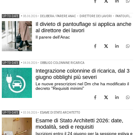
UP-TO-DATE
•
08.06.2026
•
DELIBERA / PARERE ANAC
•
DIRETTORE DEI LAVORI
•
PANTOUFLAGE
Il divieto di pantouflage si applica anche
al direttore dei lavori
Il parere dell'Anac
UP-TO-DATE
•
04.06.2026
•
OBBLIGO COLONNINE RICARICA
Integrazione colonnine di ricarica, dal 3
giugno obblighi più severi
Le nuove prescrizioni nel Dm che ha modificato il
decreto "Requisiti minimi"
UP-TO-DATE
•
03.06.2026
•
ESAME DI STATO ARCHITETTO
Esame di Stato Architetti 2026: date,
modalità, sedi e requisiti
Iscrizioni entro il 24 giugno per la sessione estiva e