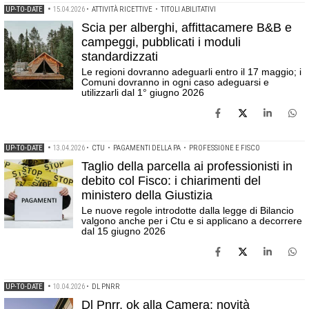
UP-TO-DATE
•
15.04.2026
•
ATTIVITÀ RICETTIVE
•
TITOLI ABILITATIVI
Scia per alberghi, affittacamere B&B e
campeggi, pubblicati i moduli
standardizzati
Le regioni dovranno adeguarli entro il 17 maggio; i
Comuni dovranno in ogni caso adeguarsi e
utilizzarli dal 1° giugno 2026
UP-TO-DATE
•
13.04.2026
•
CTU
•
PAGAMENTI DELLA PA
•
PROFESSIONE E FISCO
Taglio della parcella ai professionisti in
debito col Fisco: i chiarimenti del
ministero della Giustizia
Le nuove regole introdotte dalla legge di Bilancio
valgono anche per i Ctu e si applicano a decorrere
dal 15 giugno 2026
UP-TO-DATE
•
10.04.2026
•
DL PNRR
Dl Pnrr, ok alla Camera: novità