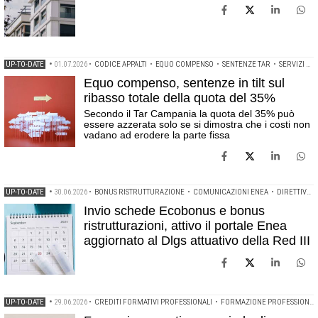
UP-TO-DATE
•
01.07.2026
•
CODICE APPALTI
•
EQUO COMPENSO
•
SENTENZE TAR
•
SERVIZI DI ARCHITETTURA E INGEGNERIA
Equo compenso, sentenze in tilt sul
ribasso totale della quota del 35%
Secondo il Tar Campania la quota del 35% può
essere azzerata solo se si dimostra che i costi non
vadano ad erodere la parte fissa
UP-TO-DATE
•
30.06.2026
•
BONUS RISTRUTTURAZIONE
•
COMUNICAZIONI ENEA
•
DIRETTIVA RED III
Invio schede Ecobonus e bonus
ristrutturazioni, attivo il portale Enea
aggiornato al Dlgs attuativo della Red III
UP-TO-DATE
•
29.06.2026
•
CREDITI FORMATIVI PROFESSIONALI
•
FORMAZIONE PROFESSIONALE CONTINUA