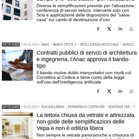
Diverse le semplificazioni previste per l'attuazione:
conferenza di servizi veloce, interventi solo con
Scia e applicazione delle disposizioni del "salva-
casa" sui cambi di destinazione d'uso
UP-TO-DATE
•
08.05.2026
•
ANAC
•
BANDO TIPO N. 2
•
INTELLIGENZA ARTIFICIALE
•
SERVIZI DI ARCHITETTURA E INGEGNERIA
Contratti pubblici di servizi di architettura
e ingegneria, l'Anac approva il bando-
tipo
Il bando risolve dubbi interpretativi non risolti col
Correttivo al Codice e tiene conto della legge
sull'uso dell'Intelligenza artificiale
UP-TO-DATE
•
05.05.2026
•
EDILIZIA LIBERA
•
PERMESSO DI COSTRUIRE
•
SENTENZE TAR
•
TETTOIA
La tettoia chiusa da vetrate e attrezzata
non gode delle semplificazioni delle
Vepa e non è edilizia libera
Non sempre le vetrate panoramiche a chiusura di