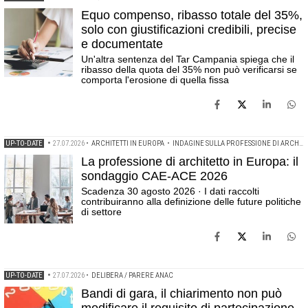
Equo compenso, ribasso totale del 35%,
solo con giustificazioni credibili, precise
e documentate
Un'altra sentenza del Tar Campania spiega che il
ribasso della quota del 35% non può verificarsi se
comporta l'erosione di quella fissa
UP-TO-DATE
•
27.07.2026
•
ARCHITETTI IN EUROPA
•
INDAGINE SULLA PROFESSIONE DI ARCHITETTO
La professione di architetto in Europa: il
sondaggio CAE-ACE 2026
Scadenza 30 agosto 2026 · I dati raccolti
contribuiranno alla definizione delle future politiche
di settore
UP-TO-DATE
•
27.07.2026
•
DELIBERA / PARERE ANAC
Bandi di gara, il chiarimento non può