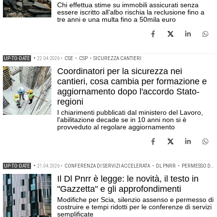
Chi effettua stime su immobili assicurati senza
essere iscritto all'albo rischia la reclusione fino a
tre anni e una multa fino a 50mila euro
UP-TO-DATE
•
22.04.2026
•
CSE
•
CSP
•
SICUREZZA CANTIERI
Coordinatori per la sicurezza nei
cantieri, cosa cambia per formazione e
aggiornamento dopo l'accordo Stato-
regioni
I chiarimenti pubblicati dal ministero del Lavoro,
l'abilitazione decade se in 10 anni non si è
provveduto al regolare aggiornamento
UP-TO-DATE
•
21.04.2026
•
CONFERENZA DI SERVIZI ACCELERATA
•
DL PNRR
•
PERMESSO DI COSTRUIRE
Il Dl Pnrr è legge: le novità, il testo in
"Gazzetta" e gli approfondimenti
Modifiche per Scia, silenzio assenso e permesso di
costruire e tempi ridotti per le conferenze di servizi
semplificate