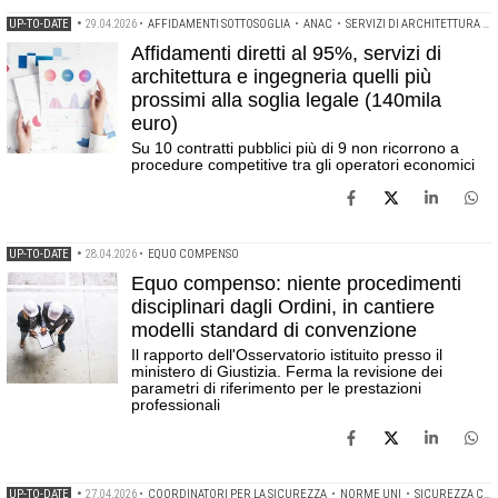
UP-TO-DATE
•
29.04.2026
•
AFFIDAMENTI SOTTOSOGLIA
•
ANAC
•
SERVIZI DI ARCHITETTURA E INGEGNERIA
Affidamenti diretti al 95%, servizi di
architettura e ingegneria quelli più
prossimi alla soglia legale (140mila
euro)
Su 10 contratti pubblici più di 9 non ricorrono a
procedure competitive tra gli operatori economici
UP-TO-DATE
•
28.04.2026
•
EQUO COMPENSO
Equo compenso: niente procedimenti
disciplinari dagli Ordini, in cantiere
modelli standard di convenzione
Il rapporto dell'Osservatorio istituito presso il
ministero di Giustizia. Ferma la revisione dei
parametri di riferimento per le prestazioni
professionali
UP-TO-DATE
•
27.04.2026
•
COORDINATORI PER LA SICUREZZA
•
NORME UNI
•
SICUREZZA CANTIERI