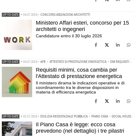
UP-TO-DATE
•
06.07.2026
•
CONCORSI ASSUNZIONI ARCHITETTI
Ministero Affari esteri, concorso per 15
architetti o ingegneri
Candidature entro il 30 luglio 2026
UP-TO-DATE
•
06.07.2026
•
APE
•
ATTESTATO DI PRESTAZIONE ENERGETICA
•
DM REQUISITI MINIMI
Requisiti minimi, cosa cambia per
l'Attestato di prestazione energetica
Il ministero dirama le indicazioni operative e di
coordinamento tra le diverse disposizioni in
materia di efficienza energetica
UP-TO-DATE
•
02.07.2026
•
EDILIZIA RESIDENZIALE PUBBLICA
•
PIANO CASA
•
SOCIAL HOUSING
Il Piano Casa è legge: ecco cosa
prevedono (nel dettaglio) i tre pilastri