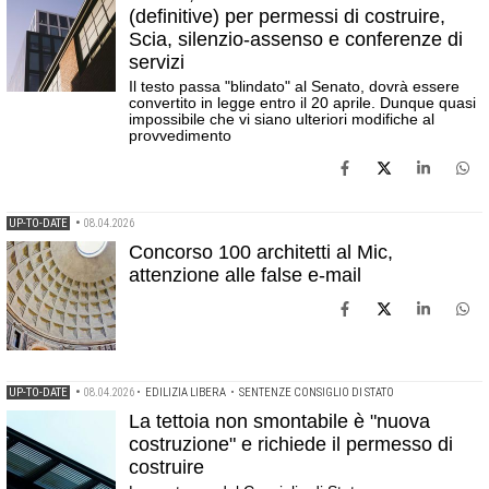
(definitive) per permessi di costruire,
Scia, silenzio-assenso e conferenze di
servizi
Il testo passa "blindato" al Senato, dovrà essere
convertito in legge entro il 20 aprile. Dunque quasi
impossibile che vi siano ulteriori modifiche al
provvedimento
UP-TO-DATE
•
08.04.2026
Concorso 100 architetti al Mic,
attenzione alle false e-mail
UP-TO-DATE
•
08.04.2026
•
EDILIZIA LIBERA
•
SENTENZE CONSIGLIO DI STATO
La tettoia non smontabile è "nuova
costruzione" e richiede il permesso di
costruire