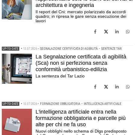
architettura e ingegneria
Il report del Cni: mercato polarizzato da accordi
quadro; in ripresa le gare senza esecuzione dei
lavori
UP-TO-DATE
•
13.07.2026
•
SEGNALAZIONE CERTIFICATA DI AGIBILITÀ
•
SENTENZE TAR
La Segnalazione certificata di agibilità
(Sca) non si perfeziona senza
conformità urbanistico-edilizia
La sentenza del Tar Lazio
UP-TO-DATE
•
10.07.2026
•
FORMAZIONE OBBLIGATORIA
•
INTELLIGENZA ARTIFICIALE
L'intelligenza artificiale entra nella
formazione obbligatoria e parcelle più
alte per chi ne fa uso
Nuovi obblighi nello schema di Dlgs predisposto