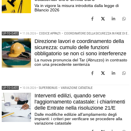
Va in vigore la misura introdotta dalla legge di
Bilancio 2026
UP-TO-DATE
•
11.06.2026
•
CODICE APPALTI
•
COORDINATORE DELLA SICUREZZA IN FASE DI ESECUZIONE
Direzione lavori e coordinamento della
sicurezza: cumulo delle funzioni
obbligatorio se non ci sono interferenze
La nuova pronuncia del Tar (Abruzzo) in contrasto
con una precedente sentenza
UP-TO-DATE
•
10.06.2026
•
SUPERBONUS
•
VARIAZIONE CATASTALE
Interventi edilizi, quando serve
l'aggiornamento catastale: i chiarimenti
delle Entrate nella risoluzione 21/E
Dalle modifiche edilizie all'ampliamento degli
impianti: i criteri per verificare se procedere alla
variazione catastale