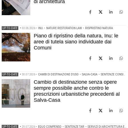
di architettura
UP-TO-DATE
•
03.08.2026
•
INU
•
NATURE RESTORATION LAW
•
RISPRISTINO NATURA
Piano di ripristino della natura, Inu: le
aree di tutela siano individuate dai
Comuni
UP-TO-DATE
•
30.07.2026
•
CAMBI DI DESTINAZIONE D'USO
•
SALVA-CASA
•
SENTENZE CONSIGLIO DI STATO
Cambio di destinazione senza opere
sempre possibile anche contro le
prescrizioni urbanistiche precedenti al
Salva-Casa
UP-TO-DATE
•
29.07.2026
•
EQUO COMPENSO
•
SENTENZE TAR
•
SERVIZI DI ARCHITETTURA E INGEGNERIA