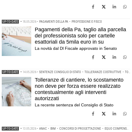
UP-TO-DATE
•
18.05.2026
•
PAGAMENTI DELLA PA
•
PROFESSIONE E FISCO
Pagamenti della Pa, taglio alla parcella
del professionista solo per cartelle
esattoriali da 5mila euro in su
La novità dal Dl Fiscale approvato in Senato
UP-TO-DATE
•
14.05.2026
•
SENTENZE CONSIGLIO DI STATO
•
TOLLERANZE COSTRUTTIVE
•
TOLLERANZE DI CANTIERE
Tolleranze di cantiere, lo scostamento
non deve per forza essere realizzato
contestualmente agli interventi
autorizzati
La recente sentenza del Consiglio di Stato
UP-TO-DATE
•
13.05.2026
•
ANAC
•
BIM
•
CONCORSI DI PROGETTAZIONE
•
EQUO COMPENSO
•