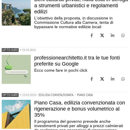
a strumenti urbanistici e regolamenti
edilizi
L'obiettivo della proposta, in discussione in
Commissione Cultura alla Camera, tenta di
bypassare le normative edilizie locali
UP-TO-DATE
•
25.05.2026
professionearchitetto.it tra le tue fonti
preferite su Google
Ecco come fare in pochi click
UP-TO-DATE
•
25.05.2026
•
EDILIZIA CONVENZIONATA
•
PIANO CASA
Piano Casa, edilizia convenzionata con
rigenerazione e bonus volumetrico al
35%
Il programma del governo prevede anche
investimenti privati per alloggi a prezzi calmierati