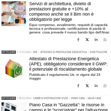
Servizi di architettura, divieto di
prestazioni gratuite e +10% al
compenso anche se il Bim non è
obbligatorio per legge
Equo compenso, avvalimento, requisiti di capacità
tecnica e professionale, certificazione di parità di
genere: cosa prevede il nuovo bando tipo dell'Anac
UP-TO-DATE
•
12.05.2026
•
APE
•
ATTESTATO DI PRESTAZIONE ENERGETICA
•
DIRETTIVA EPBD
•
Attestato di Prestazione Energetica
(APE), obbligatorio considerare il GWP:
il potenziale di riscaldamento globale
Pubblicato il regolamento Ue, in vigore dal 24
maggio
UP-TO-DATE
•
08.05.2026
•
CAMBI DI DESTINAZIONE D'USO
•
PIANO CASA
•
SALVA-CASA
Piano Casa in "Gazzetta": le risorse in
campo e le "scorciatoie" per l'attuazione