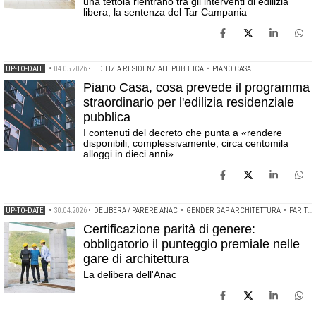
una tettoia rientrano tra gli interventi di edilizia
libera, la sentenza del Tar Campania
UP-TO-DATE
•
04.05.2026
•
EDILIZIA RESIDENZIALE PUBBLICA
•
PIANO CASA
Piano Casa, cosa prevede il programma
straordinario per l'edilizia residenziale
pubblica
I contenuti del decreto che punta a «rendere
disponibili, complessivamente, circa centomila
alloggi in dieci anni»
UP-TO-DATE
•
30.04.2026
•
DELIBERA / PARERE ANAC
•
GENDER GAP ARCHITETTURA
•
PARITÀ DI GENERE
Certificazione parità di genere:
obbligatorio il punteggio premiale nelle
gare di architettura
La delibera dell'Anac