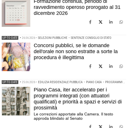
Formazione continua, periodo di
ravvedimento operoso prorogato al 31
dicembre 2026
UP-TO-DATE
•
26.06.2026
•
SELEZIONI PUBBLICHE
•
SENTENZE CONSIGLIO DI STATO
Concorsi pubblici, se le domande
dell'orale non sono estratte a sorte la
procedura è illegittima
UP-TO-DATE
•
25.06.2026
•
EDILIZIA RESIDENZIALE PUBBLICA
•
PIANO CASA
•
PROGRAMMI DI EDILIZIA INTEGRATA
Piano Casa, iter accelerato per i
programmi integrati (con attuatori
qualificati) e priorità a spazi e servizi di
prossimità
Le correzioni apportate alla Camera. Il testo
approda blindato al Senato