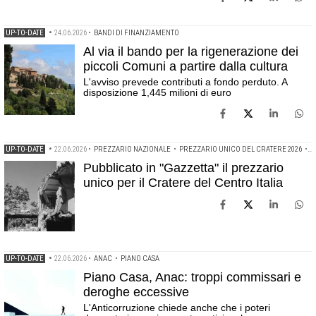
UP-TO-DATE
•
24.06.2026
•
BANDI DI FINANZIAMENTO
Al via il bando per la rigenerazione dei
piccoli Comuni a partire dalla cultura
L'avviso prevede contributi a fondo perduto. A
disposizione 1,445 milioni di euro
UP-TO-DATE
•
22.06.2026
•
PREZZARIO NAZIONALE
•
PREZZARIO UNICO DEL CRATERE 2026
•
R
Pubblicato in "Gazzetta" il prezzario
unico per il Cratere del Centro Italia
UP-TO-DATE
•
22.06.2026
•
ANAC
•
PIANO CASA
Piano Casa, Anac: troppi commissari e
deroghe eccessive
L'Anticorruzione chiede anche che i poteri