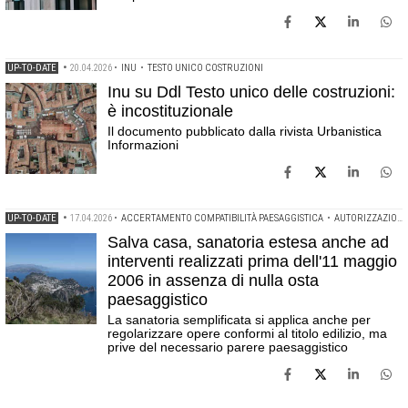
UP-TO-DATE
•
20.04.2026
•
INU
•
TESTO UNICO COSTRUZIONI
Inu su Ddl Testo unico delle costruzioni:
è incostituzionale
Il documento pubblicato dalla rivista Urbanistica
Informazioni
UP-TO-DATE
•
17.04.2026
•
ACCERTAMENTO COMPATIBILITÀ PAESAGGISTICA
•
AUTORIZZAZIONE PAESAGGISTICA
Salva casa, sanatoria estesa anche ad
interventi realizzati prima dell'11 maggio
2006 in assenza di nulla osta
paesaggistico
La sanatoria semplificata si applica anche per
regolarizzare opere conformi al titolo edilizio, ma
prive del necessario parere paesaggistico