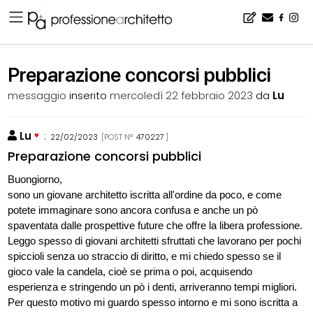
Home
▪
bacheca
▪
consigli
▪
Preparazione concorsi pubblici
Preparazione concorsi pubblici
messaggio
inserito
mercoledì 22 febbraio 2023
da
Lu
Lu
:
22/02/2023
[POST N°
470227
]
Preparazione concorsi pubblici
Buongiorno,
sono un giovane architetto iscritta all'ordine da poco, e come
potete immaginare sono ancora confusa e anche un pò
spaventata dalle prospettive future che offre la libera professione.
Leggo spesso di giovani architetti sfruttati che lavorano per pochi
spiccioli senza uo straccio di diritto, e mi chiedo spesso se il
gioco vale la candela, cioè se prima o poi, acquisendo
esperienza e stringendo un pò i denti, arriveranno tempi migliori.
Per questo motivo mi guardo spesso intorno e mi sono iscritta a