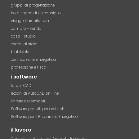
gruppi di progettazione
ho bisogno di un consiglio
viaggi di architettura
compro - vendo
casa - studio
esami di stato
blablabla
certificazione energetica
professione e fisco
i
software
forum CAD
lezioni di AutoCAD on-line
librerie dei simboli
Software gratuiti per architetti
Software per il Risparmio Energetico
il
lavoro
Concorsi pubblici per Architetti, Ingegneri