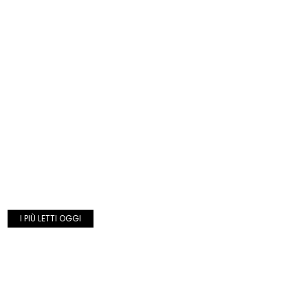
I PIÙ LETTI OGGI