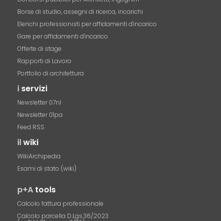
Borse di studio, assegni di ricerca, incarichi
Elenchi professionisti per affidamenti d'incarico
Gare per affidamenti d'incarico
Offerte di stage
Rapporti di Lavoro
Portfolio di architettura
i
servizi
Newsletter 07nl
Newsletter 01pa
Feed RSS
il
wiki
WikiArchipedia
Esami di stato (wiki)
p+A
tools
Calcolo fattura professionale
Calcolo parcella D.Lgs.36/2023