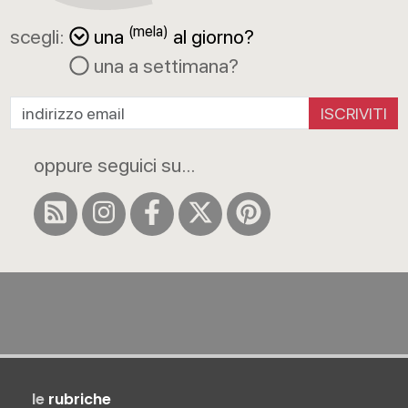
(mela)
scegli:
una
al giorno?
una a settimana?
ISCRIVITI
oppure seguici su...
le
rubriche