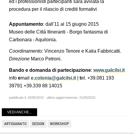
ed i professionisti partecipanti sarà avviata la
procedura per il rilascio di crediti formativi
Appuntamento
: dall'11 al 15 giugno 2015
Museo delle Città Itineranti - Borgo fantasma di
Carbonara - Aquilonia.
Coordinamento:
Vincenzo Tenore e Katia Fabbricatti.
Direzione
Marco Petroni.
Bando e domanda di partecipazione
:
www.galcilsi.it
info
e
mail
e.colonia@galcilsi.it
|
t
el. +39.081 193
39791 +39.339 88 14015
pubblicato il:
20/05/2015
- ultimo aggiornamento:
21/05/2015
VEDI ANCHE...
ARTIGIANATO
DESIGN
WORKSHOP