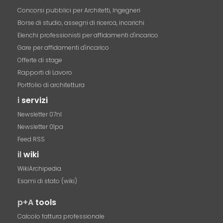
Concorsi pubblici per Architetti, Ingegneri
Borse di studio, assegni di ricerca, incarichi
Elenchi professionisti per affidamenti d'incarico
Gare per affidamenti d'incarico
Offerte di stage
Rapporti di Lavoro
Portfolio di architettura
i
servizi
Newsletter 07nl
Newsletter 01pa
Feed RSS
il
wiki
WikiArchipedia
Esami di stato (wiki)
p+A
tools
Calcolo fattura professionale