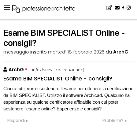
Home
▪
bacheca
▪
bla bla bla
▪
Esame BIM SPECIALIST Online - consigli?
Esame BIM SPECIALIST Online -
consigli?
messaggio
inserito
martedì 18 febbraio 2025
da
ArchG
ArchG
:
18/02/2025
[POST N°
490887
]
Esame BIM SPECIALIST Online - consigli?
Ciao a tutti, vorrei sostenere l’esame per ottenere la certificazione
da BIM SPECIALIST. Utilizzo il software Archicad. Qualcuno ha
esperienza su qualche certificatore affidabile con cui poter
sostenere l’esame online? Esperienze e consigli?
Rispondi
Problemi?