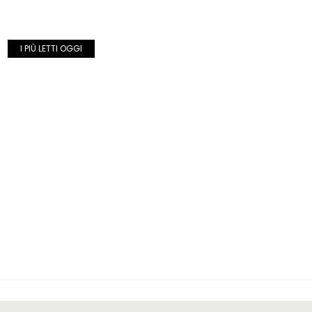
I PIÙ LETTI OGGI