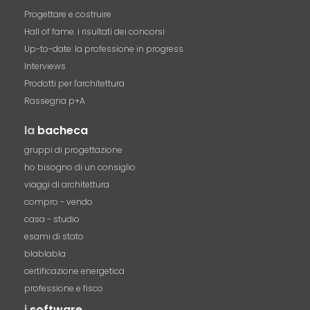
Progettare e costruire
Hall of fame. i risultati dei concorsi
Up-to-date: la professione in progress
Interviews
Prodotti per l'architettura
Rassegna p+A
la
bacheca
gruppi di progettazione
ho bisogno di un consiglio
viaggi di architettura
compro - vendo
casa - studio
esami di stato
blablabla
certificazione energetica
professione e fisco
i
software