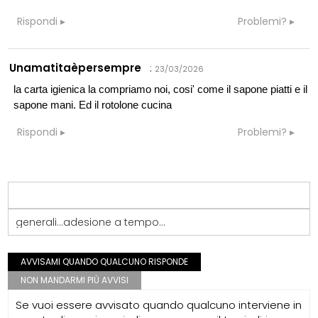
Rispondi
Problemi?
Unamatitaèpersempre
:
23/03/2026
la carta igienica la compriamo noi, cosi' come il sapone piatti e il
sapone mani. Ed il rotolone cucina
Rispondi
Problemi?
generali...adesione a tempo...
AVVISAMI QUANDO QUALCUNO RISPONDE
NON MANDARMI PIÙ AVVISI
Se vuoi essere avvisato quando qualcuno interviene in