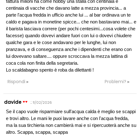
fattura milioni ha come hobby una stalla con centinaia e
centinaia di vacche che davano latte a mezza provincia... a
parte l'acqua fredda in ufficio anche lui ... al bar ordinava un te
caldo e pagava in monetine spicce... che non bastavano mai... e
il barista lasciava correre (per pochi centesimi...cosa volete che
facesse) quando dovevi andare fuori con lui o dovevi chiudere
qualche gara e le cose andavano per le lunghe, lui non
pranzava, e di conseguenza anche i dipendenti che erano con
lui dovevano saltare.... oppure scroccava la mezza lattina di
coca cola non finita della segretaria.
Lo scaldabagno spento è roba da dilettanti !
Rispondi
Problemi?
davide
:
11/02/2026
Se il capo vuole risparmiare sull'acqua calda è meglio se scappi
e trovi altro. Le mani le puoi lavare anche con l'acqua fredda,
ma la sua tirchieria non cambierà mai e si ripercuoterà anche su
altro. Scappa, scappa, scappa