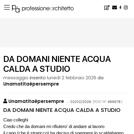
Home
▪
bacheca
▪
bla bla bla
▪
DA DOMANI NIENTE ACQUA CALDA A STUDIO
DA DOMANI NIENTE ACQUA
CALDA A STUDIO
messaggio
inserito
lunedì 2 febbraio 2026
da
Unamatitaèpersempre
Unamatitaèpersempre
:
02/02/2026
[POST N°
499578
]
DA DOMANI NIENTE ACQUA CALDA A STUDIO
Ciao colleghi
Credo che da domani mi rifiutero' di andare al lavoro
il capo (che è straricco) ha deciso di spegnere lo scaldabagno.