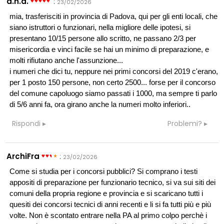
d.n.a.
:
23/02/2026
mia, trasferisciti in provincia di Padova, qui per gli enti locali, che
siano istruttori o funzionari, nella migliore delle ipotesi, si
presentano 10/15 persone allo scritto, ne passano 2/3 per
misericordia e vinci facile se hai un minimo di preparazione, e
molti rifiutano anche l'assunzione...
i numeri che dici tu, neppure nei primi concorsi del 2019 c'erano,
per 1 posto 150 persone, non certo 2500... forse per il concorso
del comune capoluogo siamo passati i 1000, ma sempre ti parlo
di 5/6 anni fa, ora girano anche la numeri molto inferiori..
Rispondi
Problemi?
ArchiFra
:
23/02/2026
Come si studia per i concorsi pubblici? Si comprano i testi
appositi di preparazione per funzionario tecnico, si va sui siti dei
comuni della propria regione e provincia e si scaricano tutti i
quesiti dei concorsi tecnici di anni recenti e li si fa tutti più e più
volte. Non è scontato entrare nella PA al primo colpo perchè i