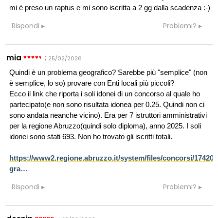
mi è preso un raptus e mi sono iscritta a 2 gg dalla scadenza :-)
Rispondi
Problemi?
mia
:
25/02/2026
Quindi è un problema geografico? Sarebbe più "semplice" (non
è semplice, lo so) provare con Enti locali più piccoli?
Ecco il link che riporta i soli idonei di un concorso al quale ho
partecipato(e non sono risultata idonea per 0.25. Quindi non ci
sono andata neanche vicino). Era per 7 istruttori amministrativi
per la regione Abruzzo(quindi solo diploma), anno 2025. I soli
idonei sono stati 693. Non ho trovato gli iscritti totali.
https://www2.regione.abruzzo.it/system/files/concorsi/174200/
gra…
Rispondi
Problemi?