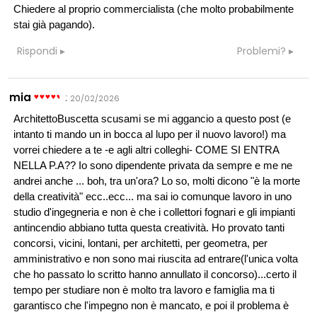
Chiedere al proprio commercialista (che molto probabilmente
stai già pagando).
Rispondi
Problemi?
mia
:
20/02/2026
ArchitettoBuscetta scusami se mi aggancio a questo post (e
intanto ti mando un in bocca al lupo per il nuovo lavoro!) ma
vorrei chiedere a te -e agli altri colleghi- COME SI ENTRA
NELLA P.A?? Io sono dipendente privata da sempre e me ne
andrei anche ... boh, tra un'ora? Lo so, molti dicono "è la morte
della creatività" ecc..ecc... ma sai io comunque lavoro in uno
studio d'ingegneria e non è che i collettori fognari e gli impianti
antincendio abbiano tutta questa creatività. Ho provato tanti
concorsi, vicini, lontani, per architetti, per geometra, per
amministrativo e non sono mai riuscita ad entrare(l'unica volta
che ho passato lo scritto hanno annullato il concorso)...certo il
tempo per studiare non è molto tra lavoro e famiglia ma ti
garantisco che l'impegno non è mancato, e poi il problema è