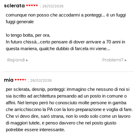
sclerata
:
26/02/2026
comunque non posso che accodarmi a ponteggi... è un fuggi
fuggi generale
Io tengo botta, per ora.
In futuro chissà...certo pensare di dover arrivare a 70 anni in
questa maniera, qualche dubbio di farcela mi viene...
Rispondi
Problemi?
mia
:
26/02/2026
per sclerata, desnip, ponteggi: immagino che nessuno di noi si
sia iscritto ad architettura pensando ad un posto in comune o
affini. Nel tempo però ho conosciuto molte persone in gamba
che arricchiscono la PA con la loro preparazione e voglia di fare.
Che vi devo dire, sarò strana, non lo vedo solo come un lavoro
di maggiori tutele, e penso davvero che nel posto giusto
potrebbe essere interessante.