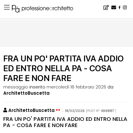
Home
▪
bacheca
▪
bla bla bla
▪
FRA UN PO' PARTITA IVA ADDIO ED ENTRO NELLA PA - COSA FARE E NON FARE
FRA UN PO' PARTITA IVA ADDIO
ED ENTRO NELLA PA - COSA
FARE E NON FARE
messaggio
inserito
mercoledì 18 febbraio 2026
da
ArchitettoBuscetta
ArchitettoBuscetta
:
18/02/2026
[POST N°
499887
]
FRA UN PO' PARTITA IVA ADDIO ED ENTRO NELLA
PA - COSA FARE E NON FARE