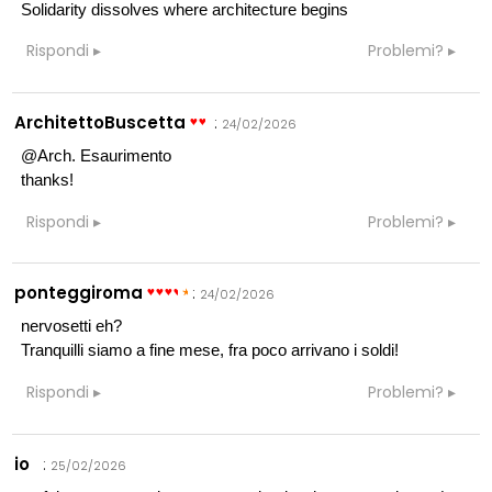
Solidarity dissolves where architecture begins
Rispondi
Problemi?
ArchitettoBuscetta
:
24/02/2026
@Arch. Esaurimento
thanks!
Rispondi
Problemi?
ponteggiroma
:
24/02/2026
nervosetti eh?
Tranquilli siamo a fine mese, fra poco arrivano i soldi!
Rispondi
Problemi?
io
:
25/02/2026