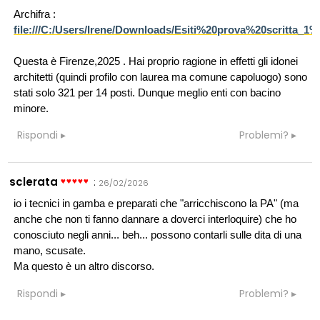
Archifra :
file:///C:/Users/Irene/Downloads/Esiti%20prova%20scritta
Questa è Firenze,2025 . Hai proprio ragione in effetti gli idonei
architetti (quindi profilo con laurea ma comune capoluogo) sono
stati solo 321 per 14 posti. Dunque meglio enti con bacino
minore.
Rispondi
Problemi?
sclerata
:
26/02/2026
io i tecnici in gamba e preparati che "arricchiscono la PA" (ma
anche che non ti fanno dannare a doverci interloquire) che ho
conosciuto negli anni... beh... possono contarli sulle dita di una
mano, scusate.
Ma questo è un altro discorso.
Rispondi
Problemi?