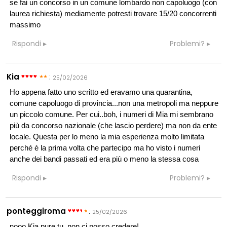
se fai un concorso in un comune lombardo non capoluogo (con
laurea richiesta) mediamente potresti trovare 15/20 concorrenti
massimo
Rispondi
Problemi?
Kia
:
25/02/2026
Ho appena fatto uno scritto ed eravamo una quarantina,
comune capoluogo di provincia...non una metropoli ma neppure
un piccolo comune. Per cui..boh, i numeri di Mia mi sembrano
più da concorso nazionale (che lascio perdere) ma non da ente
locale. Questa per lo meno la mia esperienza molto limitata
perché è la prima volta che partecipo ma ho visto i numeri
anche dei bandi passati ed era più o meno la stessa cosa
Rispondi
Problemi?
ponteggiroma
:
25/02/2026
nooo Kia pure tu, non ci posso credere!