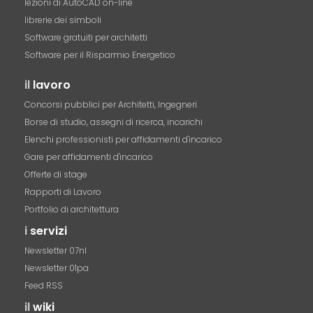
lezioni di AutoCAD on-line
librerie dei simboli
Software gratuiti per architetti
Software per il Risparmio Energetico
il
lavoro
Concorsi pubblici per Architetti, Ingegneri
Borse di studio, assegni di ricerca, incarichi
Elenchi professionisti per affidamenti d'incarico
Gare per affidamenti d'incarico
Offerte di stage
Rapporti di Lavoro
Portfolio di architettura
i
servizi
Newsletter 07nl
Newsletter 01pa
Feed RSS
il
wiki