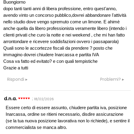
Buongiorno
dopo tanti tanti anni di libera professione, entro quest'anno,
avendo vinto un concorso pubblico,dovrei abbandonare l'attività
nello studio dove vengo spremuto come un limone. E ahimè
anche quella da libero professionista veramente libero (intendo i
clienti privati che curo la notte e nei weekend , che mi han fatto
arrontondare e ricevere soddisfazioni ovvero i passaparola)
Quali sono le accortezze fiscali da prendere ? posto che
immagino dovrei chiudere Inarcassa e partita IVA
Cosa va fatto ed evitato? e con quali tempistiche
Grazie a tutti
Rispondi
Problemi?
d.n.a.
:
18/02/2026
Essere certo di essere assunto, chiudere partita iva, posizione
Inarcassa, ordine se ritieni necessario, disdire assicurazione
(se la tua nuova posizione lavorativa non lo richiede), e sentire il
commercialista se manca altro.