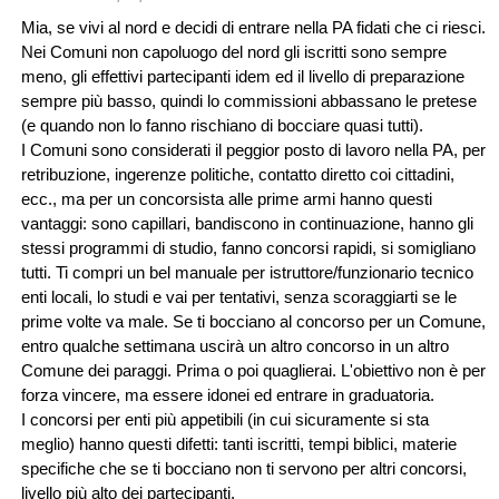
Mia, se vivi al nord e decidi di entrare nella PA fidati che ci riesci.
Nei Comuni non capoluogo del nord gli iscritti sono sempre
meno, gli effettivi partecipanti idem ed il livello di preparazione
sempre più basso, quindi lo commissioni abbassano le pretese
(e quando non lo fanno rischiano di bocciare quasi tutti).
I Comuni sono considerati il peggior posto di lavoro nella PA, per
retribuzione, ingerenze politiche, contatto diretto coi cittadini,
ecc., ma per un concorsista alle prime armi hanno questi
vantaggi: sono capillari, bandiscono in continuazione, hanno gli
stessi programmi di studio, fanno concorsi rapidi, si somigliano
tutti. Ti compri un bel manuale per istruttore/funzionario tecnico
enti locali, lo studi e vai per tentativi, senza scoraggiarti se le
prime volte va male. Se ti bocciano al concorso per un Comune,
entro qualche settimana uscirà un altro concorso in un altro
Comune dei paraggi. Prima o poi quaglierai. L'obiettivo non è per
forza vincere, ma essere idonei ed entrare in graduatoria.
I concorsi per enti più appetibili (in cui sicuramente si sta
meglio) hanno questi difetti: tanti iscritti, tempi biblici, materie
specifiche che se ti bocciano non ti servono per altri concorsi,
livello più alto dei partecipanti.