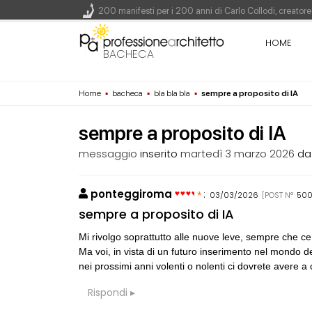
200 manifesti per i 200 anni di Carlo Collodi, creato
La ricarica dei profumi domestici in un prodotto innova
HOME
Il lungomare di Nicotera si tinge di giallo: Fabrizio Ci
BACHECA
Il decreto infrastrutture è legge, le novità dall'antici
Home
▪
bacheca
▪
bla bla bla
▪
sempre a proposito di IA
Un nuovo volto per il lungomare di Villammare - Conc
sempre a proposito di IA
messaggio
inserito
martedì 3 marzo 2026
d
ponteggiroma
:
03/03/2026
[POST N°
500
CONSIGLI
D
sempre a proposito di IA
gradino 15cm
Mi rivolgo soprattutto alle nuove leve, sempre che c
Ma voi, in vista di un futuro inserimento nel mondo 
CONSIGLI
A
nei prossimi anni volenti o nolenti ci dovrete avere a
Prefabbricato 
Rispondi