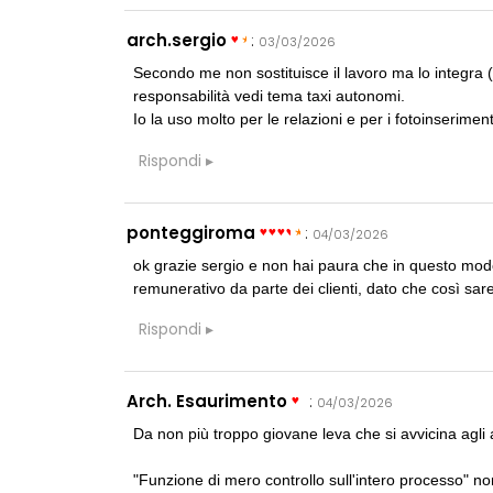
CONSIGLI
M
Manuale per di
arch.sergio
:
03/03/2026
Secondo me non sostituisce il lavoro ma lo integra 
CONSIGLI
responsabilità vedi tema taxi autonomi.
p
spulciando qua
Io la uso molto per le relazioni e per i fotoinseriment
Rispondi
ponteggiroma
:
04/03/2026
ok grazie sergio e non hai paura che in questo modo 
UP-TO-DATE
remunerativo da parte dei clienti, dato che così sar
Il decreto infr
dall'anticipaz
Soprintendenz
Rispondi
NOTIZIE
Tashkent mode
Arch. Esaurimento
:
04/03/2026
dieci architet
List
Da non più troppo giovane leva che si avvicina agli 
"Funzione di mero controllo sull'intero processo" non
CONCORSI