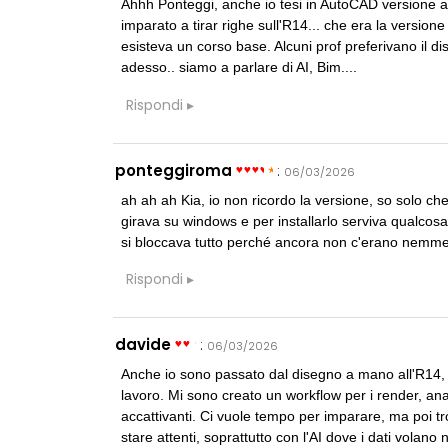
Ahhh Ponteggi, anche io tesi in AutoCAD versione a
imparato a tirar righe sull'R14... che era la version
esisteva un corso base. Alcuni prof preferivano il 
adesso.. siamo a parlare di AI, Bim....
Rispondi
ponteggiroma
:
06/03/2026
ah ah ah Kia, io non ricordo la versione, so solo ch
girava su windows e per installarlo serviva qualco
si bloccava tutto perché ancora non c'erano nemme
Rispondi
davide
:
06/03/2026
Anche io sono passato dal disegno a mano all'R14, m
lavoro. Mi sono creato un workflow per i render, an
accattivanti. Ci vuole tempo per imparare, ma poi tro
stare attenti, soprattutto con l'AI dove i dati volano