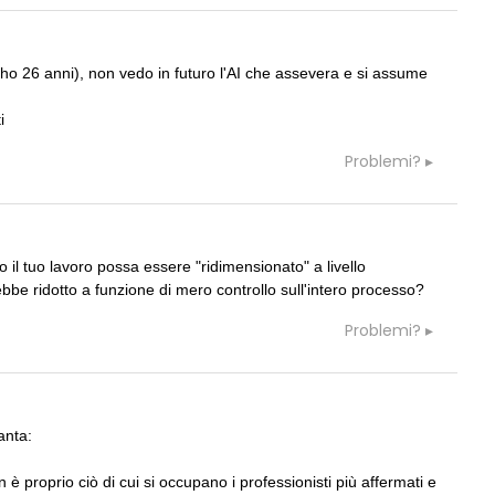
07
CONSIGLI
S
rezione lavori
Preventivo per Direzione Lavori edili
(ho 26 anni), non vedo in futuro l'AI che assevera e si assume
08
CONSIGLI
M
 e là... vecchia pratica
Maarco
i
Problemi?
il tuo lavoro possa essere "ridimensionato" a livello
07
NOTIZIE
ebbe ridotto a funzione di mero controllo sull'intero processo?
astrutture è legge, le novità
Il museo città: a Bruxelles apre Kanal
ione del prezzo alla
Centre Pompidou dedicato all'arte e
a speciale
all'architettura
Problemi?
08
EVENTI
rnista è sito Unesco:
Con Carlo Scarpa lungo l'Italia: tre
ture nella World Heritage
appuntamenti tra Palermo, Verona e
Venezia
anta:
 è proprio ciò di cui si occupano i professionisti più affermati e
09
UP-TO-DATE