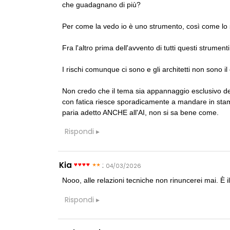
La ricarica de
che guadagnano di più?
prodotto innov
Per come la vedo io è uno strumento, così come lo 
Fra l'altro prima dell'avvento di tutti questi strumen
I rischi comunque ci sono e gli architetti non sono il
Non credo che il tema sia appannaggio esclusivo del
con fatica riesce sporadicamente a mandare in stam
paria adetto ANCHE all'AI, non si sa bene come.
Rispondi
Kia
:
04/03/2026
Nooo, alle relazioni tecniche non rinuncerei mai. È il
Rispondi