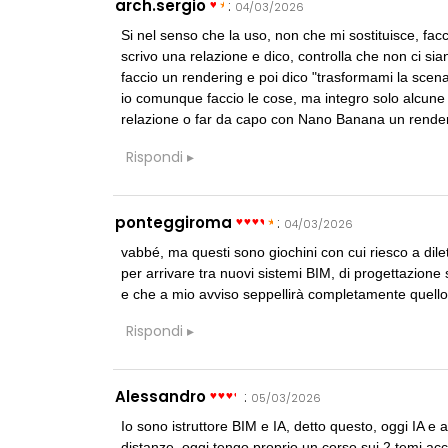
arch.sergio
:
04/03/2026
Si nel senso che la uso, non che mi sostituisce, fac
scrivo una relazione e dico, controlla che non ci sia
faccio un rendering e poi dico "trasformami la scen
io comunque faccio le cose, ma integro solo alcune 
relazione o far da capo con Nano Banana un rendering n
Rispondi
ponteggiroma
:
04/03/2026
vabbé, ma questi sono giochini con cui riesco a dile
per arrivare tra nuovi sistemi BIM, di progettazione s
e che a mio avviso seppellirà completamente quello
Rispondi
Alessandro
:
05/03/2026
Io sono istruttore BIM e IA, detto questo, oggi IA e 
distanze. oggi tengo proprio un corso sui 2 temi acc