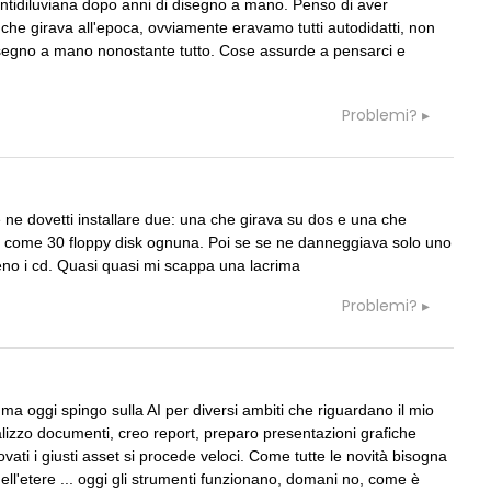
ntidiluviana dopo anni di disegno a mano. Penso di aver
e che girava all'epoca, ovviamente eravamo tutti autodidatti, non
disegno a mano nonostante tutto. Cose assurde a pensarci e
Problemi?
e ne dovetti installare due: una che girava su dos e una che
sa come 30 floppy disk ognuna. Poi se se ne danneggiava solo uno
no i cd. Quasi quasi mi scappa una lacrima
Problemi?
a oggi spingo sulla AI per diversi ambiti che riguardano il mio
alizzo documenti, creo report, preparo presentazioni grafiche
vati i giusti asset si procede veloci. Come tutte le novità bisogna
 nell'etere ... oggi gli strumenti funzionano, domani no, come è