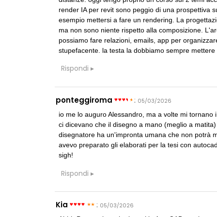
render IA per revit sono peggio di una prospettiva 
esempio mettersi a fare un rendering. La progettazi
ma non sono niente rispetto alla composizione. L'arc
possiamo fare relazioni, emails, app per organizzare 
stupefacente. la testa la dobbiamo sempre mettere n
Rispondi
ponteggiroma
:
05/03/2026
io me lo auguro Alessandro, ma a volte mi tornano in 
ci dicevano che il disegno a mano (meglio a matita)
disegnatore ha un'impronta umana che non potrà mai
avevo preparato gli elaborati per la tesi con autocad
sigh!
Rispondi
Kia
:
05/03/2026