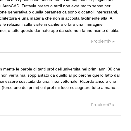
su AutoCAD. Tuttavia presto o tardi non avrà molto senso per
one generativa o quella parametrica sono giocattoli interessanti,
hitettura é una materia che non si accosta facilmente alla IA,
le relazioni sulle visite in cantiere o fare una immagine
oi, e tutte queste dannate app da sole non fanno niente di utile.
Problemi?
mente le parole di tanti prof dell'università nei primi anni 90 che
 non verrà mai soppiantato da quello al pc perché quello fatto dal
 essere sostituita da una linea vettoriale. Ricordo ancora che
 (forse uno dei primi) e il prof mi fece ridisegnare tutto a mano...
Problemi?