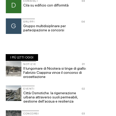
CONSIG
11
CONSIGLI
03
M
D
Manuale
Cila su edificio con difformità
CONSIG
12
GRUPPI
04
p
G
spulcia
Gruppo multidisiplinare per
partecipazione a concorsi
I PIÙ LETTI OGGI
10
NOTIZIE
01
UP-TO-
 -
Il lungomare di Nicotera si tinge di giallo:
Riforma
Fabrizio Ciappina vince il concorso di
novità 
progettazione
tiroci
11
EVENTI
02
CONCOR
Città Osmotiche: la rigenerazione
200 man
urbana attraverso suoli permeabili,
Collodi
gestione dell'acqua e resilienza
climatica
UP-TO-
12
CONCORSI
03
L'Agenz