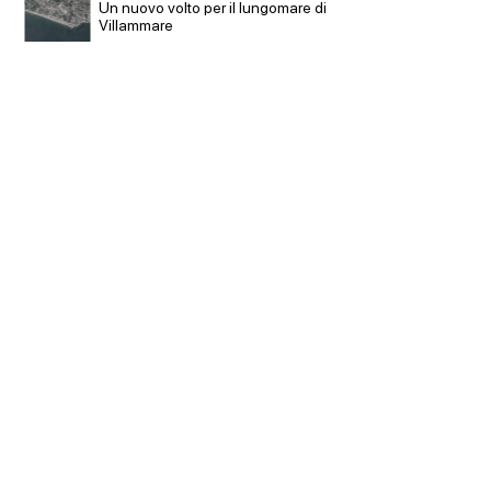
non
Un nuovo volto per il lungomare di
accordi
Villammare
di archi