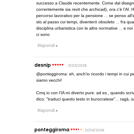
successo a Claude recentemente. Come dal disegno 
correntemente sia revit che archicad), ora c'è l'AI.
percorso lavorativo per la pensione ... se penso all'
sto al passo coi tempi, diventerò obsoleto ... fra q
disciplina urbanistica con le altre normative ... e no
ci sono
Rispondi
desnip
:
11/03/2026
@ponteggiroma: eh, anch'io ricordo i tempi in cui pe
siamo vecchi!
Cmq io con l'IA mi diverto pure: ad es., quando scri
dico: "traduci questo testo in burocratese"... ragà, 
Rispondi
ponteggiroma
:
12/03/2026