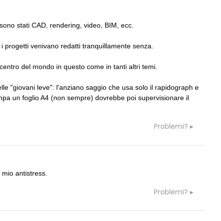
i profumi domestici in un
L'obbligo di aggiornamento del Psc 
ativo di design
decade se il cantiere è fermo
sono stati CAD, rendering, video, BIM, ecc.
ti i progetti venivano redatti tranquillamente senza.
 centro del mondo in questo come in tanti altri temi.
le "giovani leve": l'anziano saggio che usa solo il rapidograph e
pa un foglio A4 (non sempre) dovrebbe poi supervisionare il
Problemi?
 mio antistress.
Problemi?