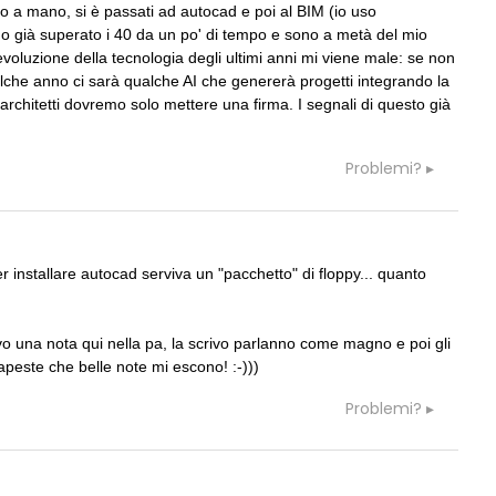
a mano, si è passati ad autocad e poi al BIM (io uso
 Ho già superato i 40 da un po' di tempo e sono a metà del mio
evoluzione della tecnologia degli ultimi anni mi viene male: se non
ualche anno ci sarà qualche AI che genererà progetti integrando la
i architetti dovremo solo mettere una firma. I segnali di questo già
Problemi?
r installare autocad serviva un "pacchetto" di floppy... quanto
vo una nota qui nella pa, la scrivo parlanno come magno e poi gli
sapeste che belle note mi escono! :-)))
Problemi?