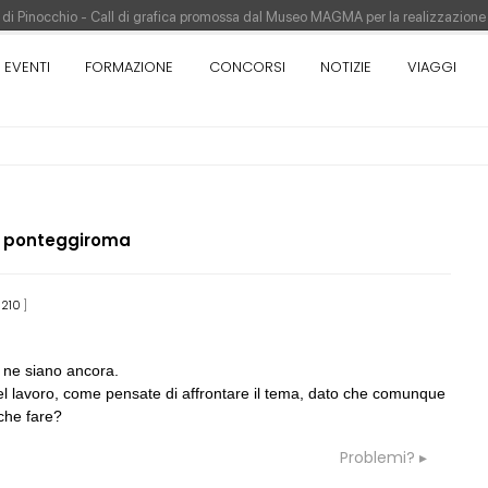
re di Pinocchio - Call di grafica promossa dal Museo MAGMA per la realizzazione
tivo di design - Concorso di product design by Desall · Al vincitore un premio d
EVENTI
FORMAZIONE
CONCORSI
NOTIZIE
VIAGGI
appina vince il concorso di progettazione
pazione del prezzo alla Soprintendenza speciale
orso di progettazione a procedura aperta due fasi Montepremi: 18.000 euro
a
ponteggiroma
210
]
05
CONSIGLI
p
Superficie Lorda immutata ma aume
s.u per diverso spessore muri e ...
e ne siano ancora.
del lavoro, come pensate di affrontare il tema, dato che comunque
06
CONSIGLI
a
 che fare?
/ costruzione tradizionale
preventivo e spese accessorie
Problemi?