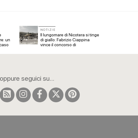
NOTIZIE
NOTIZ
e
Il lungomare di Nicotera si tinge
Il mus
re: un
di giallo: Fabrizio Ciappina
Kanal
 caso
vince il concorso di
dedica
progettazione
all'ar
oppure seguici su...