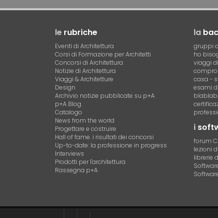
le
rubriche
la
ba
Eventi di Architettura
gruppi d
Corsi di Formazione per Architetti
ho bisog
Concorsi di Architettura
viaggi d
Notizie di Architettura
compro 
Viaggi & Architetture
casa - s
Design
esami di
Archivio notizie pubblicate su p+A
blablab
p+A Blog
certific
Catalogo
professi
News from the world
i
soft
Progettare e costruire
Hall of fame. i risultati dei concorsi
forum 
Up-to-date: la professione in progress
lezioni 
Interviews
librerie 
Prodotti per l'architettura
Software 
Rassegna p+A
Software