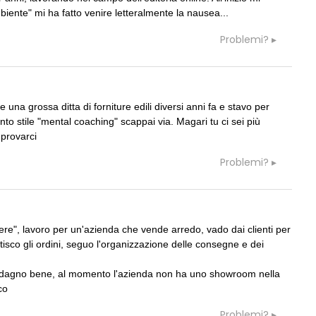
ambiente" mi ha fatto venire letteralmente la nausea...
Problemi?
07
CONCORSI
e: la rigenerazione
Un nuovo volto per il lungomare di
rso suoli permeabili,
Villammare
acqua e resilienza
e una grossa ditta di forniture edili diversi anni fa e stavo per
o stile "mental coaching" scappai via. Magari tu ci sei più
EVENTI
08
Con Carlo Scarpa lungo l'Italia: tre
 provarci
 LandWorks 2026,
appuntamenti tra Palermo, Verona e
e e vita comunitaria in
Venezia
Problemi?
icco sul mare
CONCORSI
09
La ricarica dei profumi domestici in u
 Demanio lancia gare per
prodotto innovativo di design
 da 219 milioni per servizi
re", lavoro per un'azienda che vende arredo, vado dai clienti per
estisco gli ordini, seguo l'organizzazione delle consegne e dei
uadagno bene, al momento l'azienda non ha uno showroom nella
co
Problemi?