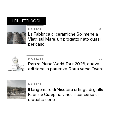
I PIÙ LETTI OGGI
10
NOTIZIE
01
EVENTI
La Fabbrica di ceramiche Solimene a
Osteria
Vietri sul Mare: un progetto nato quasi
i fonda
per caso
ELAST
11
NOTIZIE
02
NOTIZI
Renzo Piano World Tour 2026, ottava
Le citt
edizione in partenza. Rotta verso Ovest
CONCOR
12
NOTIZIE
03
200 man
n
Il lungomare di Nicotera si tinge di giallo:
Collodi
Fabrizio Ciappina vince il concorso di
progettazione