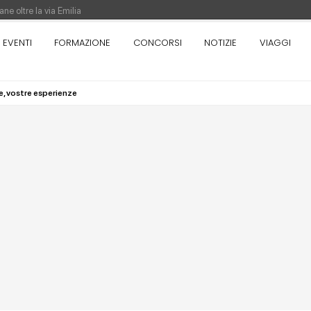
ne oltre la via Emilia
nza. Rotta verso Ovest - Europa, Stati Uniti e Canada | 22 agosto > 30 settem
EVENTI
FORMAZIONE
CONCORSI
NOTIZIE
VIAGGI
, vostre esperienze
re di Pinocchio - Call di grafica promossa dal Museo MAGMA per la realizzazione