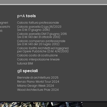
p+A
tools
egneri
Calcolo fattura professionale
ncarichi
Calcolo parcella D.Lgs.36/2023
(ex D.M. 17 giugno 2016)
ti
Calcolo parcella DM 17 giugno 2016
(ex D.M. 143 del 31 ottobre 2013)
Calcolo compenso professionale
(ex D.M. 140 del 20 luglio 2012)
Calcolo tariffa Architetti ed Ingegneri
per Opere Pubbliche (D.M. 4/4/2001)
Calcolo costo di costruzione
Calcolo interpolazione lineare
tutorial BIM
gli
speciali
Biennale di architettura 2025
Renzo Piano World Tour 2024
Milano Design Week 2024
Wood Architecture Prize 2024