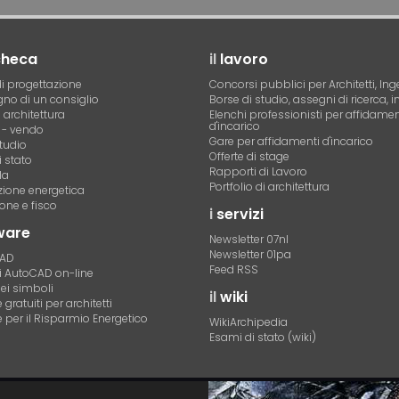
checa
il
lavoro
i progettazione
Concorsi pubblici per Architetti, Ing
no di un consiglio
Borse di studio, assegni di ricerca, i
i architettura
Elenchi professionisti per affidamen
d'incarico
- vendo
Gare per affidamenti d'incarico
tudio
Offerte di stage
 stato
Rapporti di Lavoro
la
Portfolio di architettura
azione energetica
one e fisco
i
servizi
ware
Newsletter 07nl
Newsletter 01pa
CAD
Feed RSS
di AutoCAD on-line
dei simboli
il
wiki
gratuiti per architetti
 per il Risparmio Energetico
WikiArchipedia
Esami di stato (wiki)