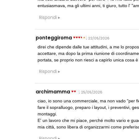
entusiasmava, ma gli ultimi anni, ti giuro, tutto l' "
Rispondi
EVENTI
Città Osmotich
ponteggiroma
:
22/05/2026
urbana attrave
gestione dell'
direi che dipende dalle tue attitudini, a me lo propos
climatica
accettare, ma dopo la prima riunione di coordinament
FORMAZIONE
portata, se proprio non riesci a capirlo unica cosa è
I Cantieri by
autocostruzion
Rispondi
Sardegna, a p
UP-TO-DATE
archimamma
:
25/05/2026
L'Agenzia del
accordi quadro
ciao, io sono una commerciale, ma non vado "per fie
di architettura
fare il sopralluogo, preparo i layout, i preventivi, g
montaggi.
E' un lavoro che mi piace, perché molto vario e g
mia città, sono libera di organizzarmi come preferis
Rispondi