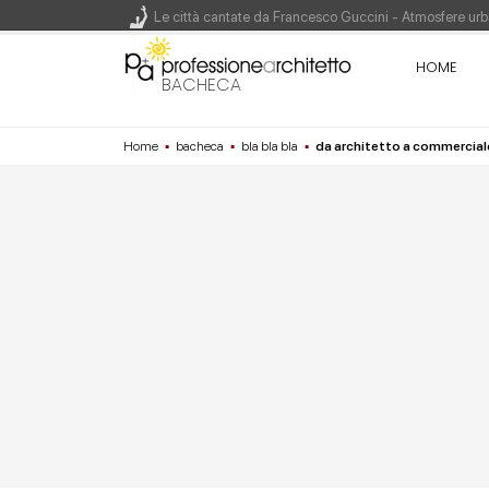
Le città cantate da Francesco Guccini - Atmosfere urba
Renzo Piano World Tour 2026, ottava edizione in parte
HOME
BACHECA
Home
▪
bacheca
▪
bla bla bla
▪
da architetto a commerciale
200 manifesti per i 200 anni di Carlo Collodi, creato