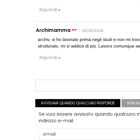
Rispondi
Archimamma
:
26/05/2026
archiv, si ho lavorato prima negli studi e non mi trov
strutturato, mi si addice di più. Lavoro comunque se
Rispondi
AVVISAMI QUANDO QUALCUNO RISPONDE
NON MA
Se vuoi essere avvisato quando qualcuno int
indirizzo e-mail.