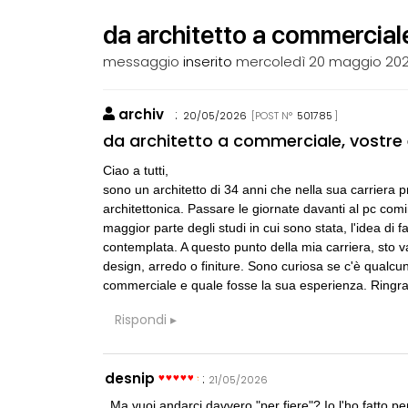
da architetto a commercial
messaggio
inserito
mercoledì 20 maggio 20
archiv
:
20/05/2026
[POST N°
501785
]
CONSIGLI
p
da architetto a commerciale, vostre
spulciando qua
Ciao a tutti,
sono un architetto di 34 anni che nella sua carriera pr
CONSIGLI
M
architettonica. Passare le giornate davanti al pc com
Manuale per di
maggior parte degli studi in cui sono stata, l'idea di
contemplata. A questo punto della mia carriera, sto v
design, arredo o finiture. Sono curiosa se c'è qualcu
CONSIGLI
p
Superficie Lo
commerciale e quale fosse la sua esperienza. Ringraz
s.u per diverso
Rispondi
CONSIGLI
S
Preventivo per
desnip
:
21/05/2026
Ma vuoi andarci davvero "per fiere"? Io l'ho fatto per