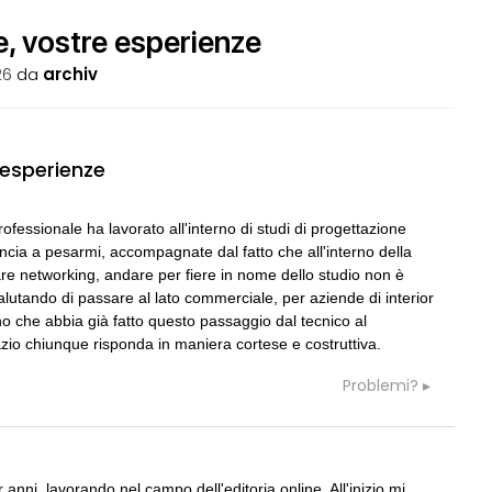
e, vostre esperienze
26
da
archiv
05
CONSIGLI
a
 esperienze
 e là... vecchia pratica
preventivo e spese accessorie
ofessionale ha lavorato all'interno di studi di progettazione
06
GRUPPI
G
incia a pesarmi, accompagnate dal fatto che all'interno della
rezione lavori
Cerco un Progettista impianti per
consorso di progettazione in Spagn
 fare networking, andare per fiere in nome dello studio non è
alutando di passare al lato commerciale, per aziende di interior
no che abbia già fatto questo passaggio dal tecnico al
07
CONSIGLI
c
rda immutata ma aumento
io chiunque risponda in maniera cortese e costruttiva.
Parcheggi pertinenziali
 spessore muri e ...
Problemi?
08
CONSIGLI
S
 Direzione Lavori edili
Frazionamento immobile
 anni, lavorando nel campo dell'editoria online. All'inizio mi