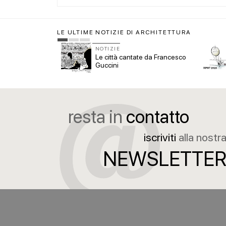
LE ULTIME NOTIZIE DI ARCHITETTURA
NOTIZIE
ettura 2027, i 10
Le città cantate da Francesco
er il Padiglione
Guccini
resta in
contatto
iscriviti
alla nostr
NEWSLETTE