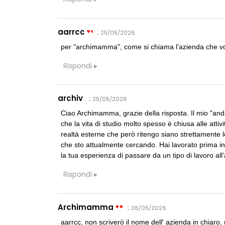
aarrcc
:
25/05/2026
per "archimamma", come si chiama l'azienda che vo
Rispondi
archiv
:
25/05/2026
Ciao Archimamma, grazie della risposta. Il mio "and
che la vita di studio molto spesso è chiusa alle atti
realtà esterne che però ritengo siano strettamente l
che sto attualmente cercando. Hai lavorato prima in s
la tua esperienza di passare da un tipo di lavoro all'
Rispondi
Archimamma
:
26/05/2026
aarrcc, non scriverò il nome dell' azienda in chiaro,