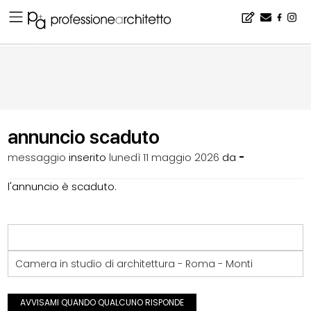
Home
▪
bacheca
▪
casa-studio
▪
annuncio scaduto
annuncio scaduto
messaggio
inserito
lunedì 11 maggio 2026
da
-
l'annuncio è scaduto.
Camera in studio di architettura - Roma - Monti
AVVISAMI QUANDO QUALCUNO RISPONDE