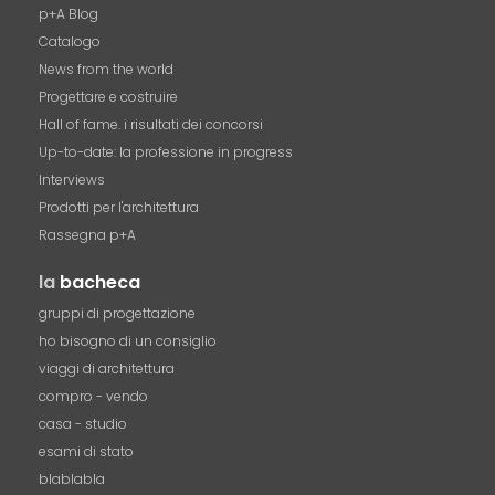
p+A Blog
Catalogo
News from the world
Progettare e costruire
Hall of fame. i risultati dei concorsi
Up-to-date: la professione in progress
Interviews
Prodotti per l'architettura
Rassegna p+A
la
bacheca
gruppi di progettazione
ho bisogno di un consiglio
viaggi di architettura
compro - vendo
casa - studio
esami di stato
blablabla