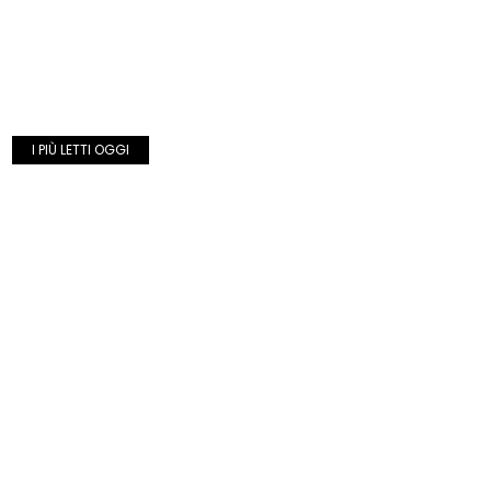
I PIÙ LETTI OGGI