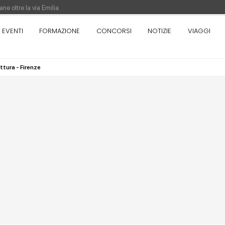
ne oltre la via Emilia
nza. Rotta verso Ovest - Europa, Stati Uniti e Canada | 22 agosto > 30 settem
EVENTI
FORMAZIONE
CONCORSI
NOTIZIE
VIAGGI
ttura - Firenze
re di Pinocchio - Call di grafica promossa dal Museo MAGMA per la realizzazione