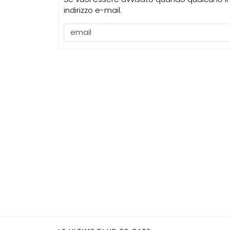
indirizzo e-mail.
EVENTI
Con Carlo Scarp
appuntamenti 
Venezia
UP-TO-DATE
Riforma delle 
novità su abil
tirocini ed e
UP-TO-DATE
L'Agenzia del
accordi quadro
di architettura