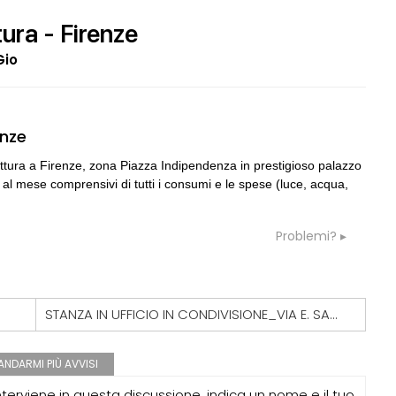
tura - Firenze
Gio
05
CONSIGLI
a
enze
 e là... vecchia pratica
preventivo e spese accessorie
tettura a Firenze, zona Piazza Indipendenza in prestigioso palazzo
 al mese comprensivi di tutti i consumi e le spese (luce, acqua,
06
GRUPPI
G
rezione lavori
Cerco un Progettista impianti per
consorso di progettazione in Spagn
Problemi?
07
CONSIGLI
c
rda immutata ma aumento
Parcheggi pertinenziali
 spessore muri e ...
STANZA IN UFFICIO IN CONDIVISIONE_VIA E. SAN PIETRO REGGIO EMILIA_ALL INCLUSIVE
08
CONSIGLI
S
 Direzione Lavori edili
Frazionamento immobile
NDARMI PIÙ AVVISI
erviene in questa discussione, indica un nome e il tuo