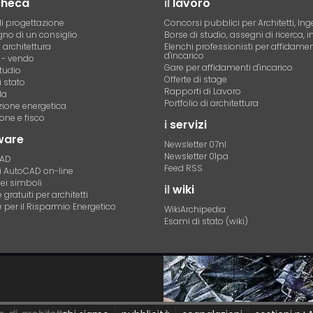
checa
il
lavoro
i progettazione
Concorsi pubblici per Architetti, Ing
no di un consiglio
Borse di studio, assegni di ricerca, i
i architettura
Elenchi professionisti per affidamen
d'incarico
- vendo
Gare per affidamenti d'incarico
tudio
Offerte di stage
 stato
Rapporti di Lavoro
la
Portfolio di architettura
azione energetica
one e fisco
i
servizi
ware
Newsletter 07nl
Newsletter 01pa
CAD
Feed RSS
di AutoCAD on-line
dei simboli
il
wiki
gratuiti per architetti
 per il Risparmio Energetico
WikiArchipedia
Esami di stato (wiki)