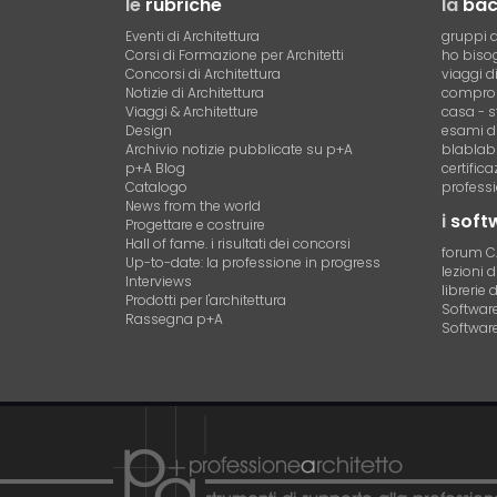
le
rubriche
la
ba
Eventi di Architettura
gruppi d
Corsi di Formazione per Architetti
ho bisog
Concorsi di Architettura
viaggi d
Notizie di Architettura
compro 
Viaggi & Architetture
casa - s
Design
esami di
Archivio notizie pubblicate su p+A
blablab
p+A Blog
certific
Catalogo
professi
News from the world
i
soft
Progettare e costruire
Hall of fame. i risultati dei concorsi
forum 
Up-to-date: la professione in progress
lezioni 
Interviews
librerie 
Prodotti per l'architettura
Software 
Rassegna p+A
Software