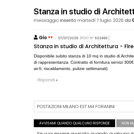
Stanza in studio di Architet
messaggio
inserito
martedì 7 luglio 2026
da
Gio
:
07/07/2026
[POST N°
502495
]
CONSIGLI
p
Stanza in studio di Architettura - Fir
spulciando qua
Disponibile subito stanza di 10 mq in studio di Archi
di rappresentanza. Contratto di fornitura servizi 300€
CONSIGLI
M
wi-fi, riscaldamento, pulizie settimanali)
Manuale per di
Rispondi
CONSIGLI
p
Superficie Lo
s.u per diverso
POSTAZIONI MILANO EST M4 FORANINI
CONSIGLI
S
Preventivo per
AVVISAMI QUANDO QUALCUNO RISPONDE
NON MA
Se vuoi essere avvisato quando qualcuno int