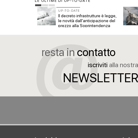
LE ULTIME DI UP-TO-DATE
UP-TO-DATE
he per il 2026
Il decreto infrastrutture è legge,
eizzo del
le novità dall'anticipazione del
nche per non
prezzo alla Soprintendenza
speciale
resta in
contatto
iscriviti
alla nostr
NEWSLETTE