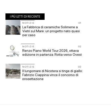
I PIÙ LETTI DI RECENTE
10
NOTIZIE
01
NOTIZI
La Fabbrica di ceramiche Solimene a
Roma, p
Vietri sul Mare: un progetto nato quasi
piazza 
per caso
Office 
11
NOTIZIE
02
UP-TO-
Renzo Piano World Tour 2026, ottava
Cambio
ge
edizione in partenza. Rotta verso Ovest
sempre 
prescri
Salva-
NOTIZIE
03
12
EVENTI
Il lungomare di Nicotera si tinge di giallo:
con
Vittorio
Fabrizio Ciappina vince il concorso di
dell'im
progettazione
a Piomb