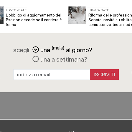
UP-TO-DATE
UP-TO-DATE
L'obbligo di aggiornamento del
Riforma delle professioni
Psc non decade se il cantiere è
Senato: novità su abilita
fermo
competenze, tirocini ed
compenso
(mela)
scegli:
una
al giorno?
una a settimana?
a
R
ISCRIVITI