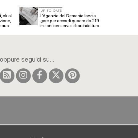
UP-TO-DATE
UP-TO
, ok al
L'Agenzia del Demanio lancia
Piano 
zione,
gare per accordi quadro da 219
Inu: l
 equo
milioni per servizi di architettura
indiv
oppure seguici su...