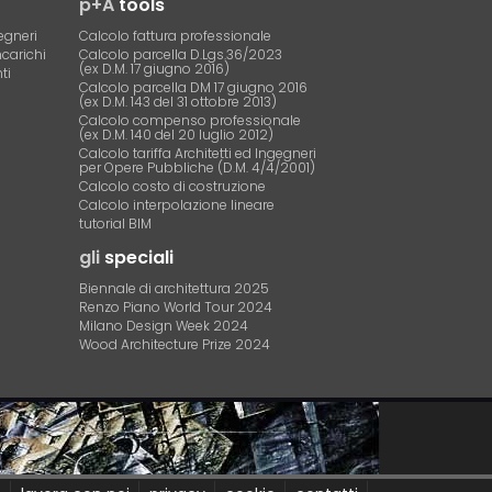
p+A
tools
egneri
Calcolo fattura professionale
ncarichi
Calcolo parcella D.Lgs.36/2023
(ex D.M. 17 giugno 2016)
ti
Calcolo parcella DM 17 giugno 2016
(ex D.M. 143 del 31 ottobre 2013)
Calcolo compenso professionale
(ex D.M. 140 del 20 luglio 2012)
Calcolo tariffa Architetti ed Ingegneri
per Opere Pubbliche (D.M. 4/4/2001)
Calcolo costo di costruzione
Calcolo interpolazione lineare
tutorial BIM
gli
speciali
Biennale di architettura 2025
Renzo Piano World Tour 2024
Milano Design Week 2024
Wood Architecture Prize 2024