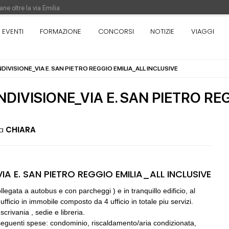
ne oltre la via Emilia
nza. Rotta verso Ovest - Europa, Stati Uniti e Canada | 22 agosto > 30 settem
EVENTI
FORMAZIONE
CONCORSI
NOTIZIE
VIAGGI
NDIVISIONE_VIA E. SAN PIETRO REGGIO EMILIA_ALL INCLUSIVE
re di Pinocchio - Call di grafica promossa dal Museo MAGMA per la realizzazione
NDIVISIONE_VIA E. SAN PIETRO RE
a
CHIARA
05
CONSIGLI
S
IA E. SAN PIETRO REGGIO EMILIA_ALL INCLUSIVE
Preventivo per Direzione Lavori edili
llegata a autobus e con parcheggi ) e in tranquillo edificio, al
fficio in immobile composto da 4 ufficio in totale piu servizi.
06
CONSIGLI
a
crivania , sedie e libreria.
rezione lavori
preventivo e spese accessorie
 le seguenti spese: condominio, riscaldamento/aria condizionata,