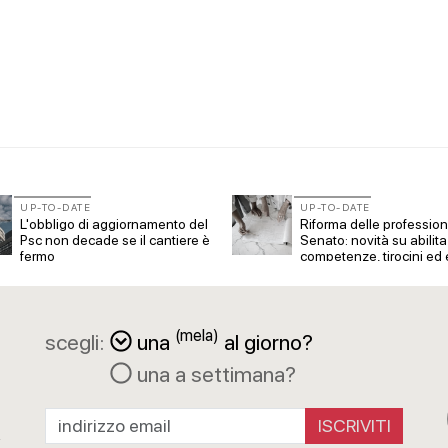
09
CONCORSI
 per il lungomare di
La ricarica dei profumi domestici in u
prodotto innovativo di design
UP-TO-DATE
UP-TO-DATE
L'obbligo di aggiornamento del
Riforma delle professioni
Psc non decade se il cantiere è
Senato: novità su abilita
fermo
competenze, tirocini ed
compenso
(mela)
scegli:
una
al giorno?
una a settimana?
a
R
ISCRIVITI