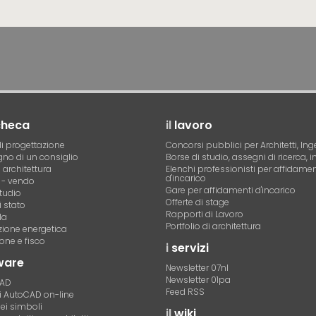
checa
il
lavoro
i progettazione
Concorsi pubblici per Architetti, Ing
no di un consiglio
Borse di studio, assegni di ricerca, i
i architettura
Elenchi professionisti per affidamen
d'incarico
- vendo
Gare per affidamenti d'incarico
tudio
Offerte di stage
 stato
Rapporti di Lavoro
la
Portfolio di architettura
azione energetica
one e fisco
i
servizi
ware
Newsletter 07nl
Newsletter 01pa
CAD
Feed RSS
di AutoCAD on-line
dei simboli
il
wiki