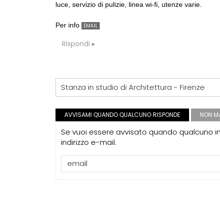
luce, servizio di pulizie, linea wi-fi, utenze varie.
CONSIGLI
p
spulciando qua
Per info
EMAIL
Rispondi
CONSIGLI
p
Superficie Lo
s.u per diverso
Stanza in studio di Architettura - Firenze
AVVISAMI QUANDO QUALCUNO RISPONDE
NON MA
Se vuoi essere avvisato quando qualcuno int
EVENTI
indirizzo e-mail.
Città Osmotich
urbana attrave
gestione dell'
climatica
FORMAZIONE
I Cantieri by
autocostruzion
Sardegna, a p