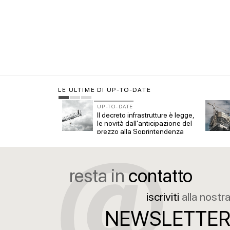
CONCORSI
Un nuovo volto
Villammare
LE ULTIME DI UP-TO-DATE
UP-TO-DATE
he per il 2026
Il decreto infrastrutture è legge,
eizzo del
le novità dall'anticipazione del
nche per non
prezzo alla Soprintendenza
speciale
resta in
contatto
iscriviti
alla nostr
NEWSLETTE