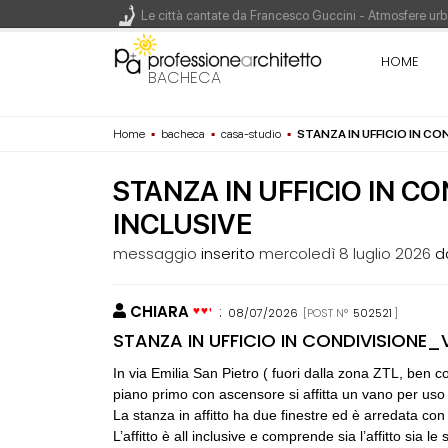
Le città cantate da Francesco Guccini - Atmosfere urba
Renzo Piano World Tour 2026, ottava edizione in parte
HOME
BACHECA
Home
▪
bacheca
▪
casa-studio
▪
STANZA IN UFFICIO IN CO
200 manifesti per i 200 anni di Carlo Collodi, creato
STANZA IN UFFICIO IN CO
INCLUSIVE
messaggio
inserito
mercoledì 8 luglio 2026
d
CHIARA
:
08/07/2026
[POST N°
502521
]
CONSIGLI
M
STANZA IN UFFICIO IN CONDIVISIONE_V
Maarco
In via Emilia San Pietro ( fuori dalla zona ZTL, ben co
piano primo con ascensore si affitta un vano per uso u
CONSIGLI
M
La stanza in affitto ha due finestre ed è arredata con s
Manuale per di
L’affitto è all inclusive e comprende sia l’affitto sia