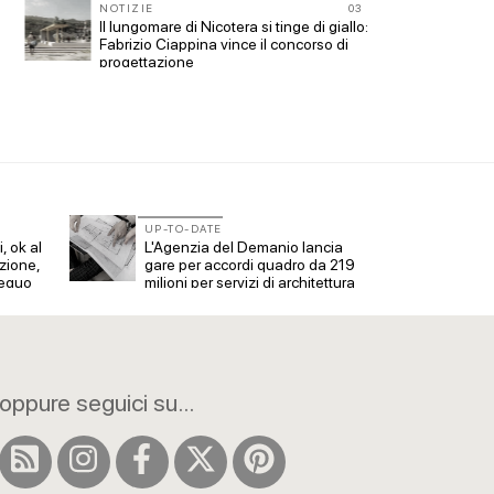
CONCOR
NOTIZIE
03
200 man
12
Il lungomare di Nicotera si tinge di giallo:
n
Collodi
Fabrizio Ciappina vince il concorso di
progettazione
UP-TO-DATE
UP-TO
, ok al
L'Agenzia del Demanio lancia
Piano 
zione,
gare per accordi quadro da 219
Inu: l
 equo
milioni per servizi di architettura
indiv
oppure seguici su...