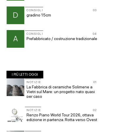
11
CONSIGLI
03
CONSIG
D
p
gradino 15cm
spulcia
a
CONSIGLI
04
CONSIG
12
A
p
Prefabbricato / costruzione tradizionale
Superf
s.u per
I PIÙ LETTI OGGI
10
NOTIZIE
01
EVENTI
er
La Fabbrica di ceramiche Solimene a
Osteria
vizi
Vietri sul Mare: un progetto nato quasi
i fonda
per caso
ELAST
11
NOTIZIE
02
NOTIZI
to:
Renzo Piano World Tour 2026, ottava
Le citt
edizione in partenza. Rotta verso Ovest