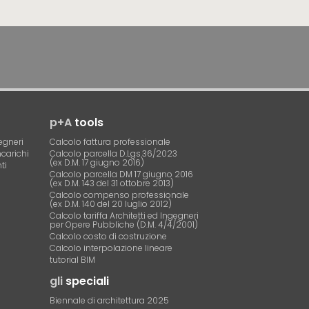
p+A
tools
egneri
Calcolo fattura professionale
ncarichi
Calcolo parcella D.Lgs.36/2023
(ex D.M. 17 giugno 2016)
ti
Calcolo parcella DM 17 giugno 2016
(ex D.M. 143 del 31 ottobre 2013)
Calcolo compenso professionale
(ex D.M. 140 del 20 luglio 2012)
Calcolo tariffa Architetti ed Ingegneri
per Opere Pubbliche (D.M. 4/4/2001)
Calcolo costo di costruzione
Calcolo interpolazione lineare
tutorial BIM
gli
speciali
Biennale di architettura 2025