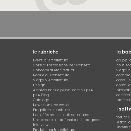
le
rubriche
la
ba
Eventi di Architettura
gruppi d
Corsi di Formazione per Architetti
ho bisog
Concorsi di Architettura
viaggi d
Notizie di Architettura
compro 
Viaggi & Architetture
casa - s
Design
esami di
Archivio notizie pubblicate su p+A
blablab
p+A Blog
certific
Catalogo
professi
News from the world
i
soft
Progettare e costruire
Hall of fame. i risultati dei concorsi
forum 
Up-to-date: la professione in progress
lezioni 
Interviews
librerie 
Prodotti per l'architettura