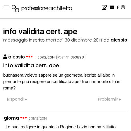
Home
▪
bacheca
▪
certificazione energetica
▪
info validita cert. ape
info validita cert. ape
messaggio
inserito
martedì 30 dicembre 2014
da
alessio
alessio
:
30/12/2014
[POST N°
353898
]
info validita cert. ape
buonasera volevo sapere se un geometra iscritto all'albo in
piemonte puo redigere un certificato ape di un immobile sito in
roma?
Rispondi
Problemi?
gioma
:
31/12/2014
Lo puoi redigere in quanto la Regione Lazio non ha istituito