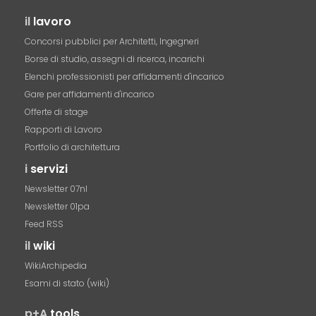
il
lavoro
Concorsi pubblici per Architetti, Ingegneri
Borse di studio, assegni di ricerca, incarichi
Elenchi professionisti per affidamenti d'incarico
Gare per affidamenti d'incarico
Offerte di stage
Rapporti di Lavoro
Portfolio di architettura
i
servizi
Newsletter 07nl
Newsletter 01pa
Feed RSS
il
wiki
WikiArchipedia
Esami di stato (wiki)
p+A
tools