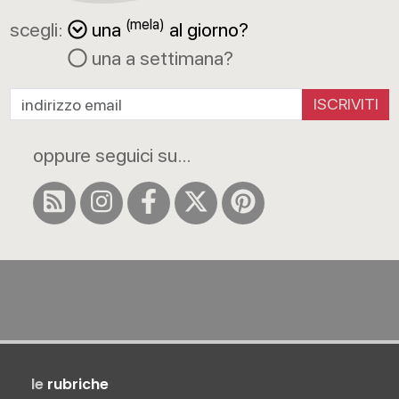
(mela)
scegli:
una
al giorno?
una a settimana?
ISCRIVITI
oppure seguici su...
le
rubriche