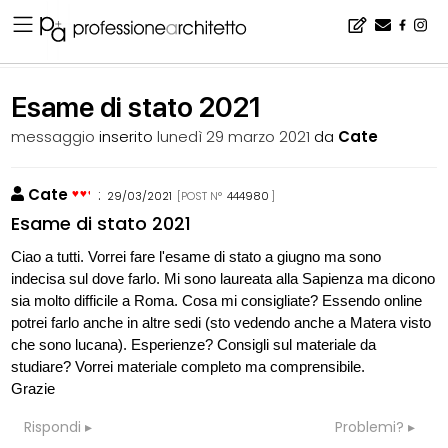
Home
▪
bacheca
▪
esami di stato
▪
Esame di stato 2021
Esame di stato 2021
messaggio
inserito
lunedì 29 marzo 2021
da
Cate
Cate
:
29/03/2021
[POST N°
444980
]
Esame di stato 2021
Ciao a tutti. Vorrei fare l'esame di stato a giugno ma sono
indecisa sul dove farlo. Mi sono laureata alla Sapienza ma dicono
sia molto difficile a Roma. Cosa mi consigliate? Essendo online
potrei farlo anche in altre sedi (sto vedendo anche a Matera visto
che sono lucana). Esperienze? Consigli sul materiale da
studiare? Vorrei materiale completo ma comprensibile.
Grazie
Rispondi
Problemi?