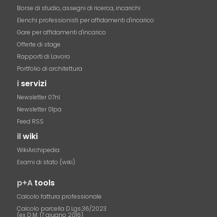
Borse di studio, assegni di ricerca, incarichi
Elenchi professionisti per affidamenti d'incarico
Gare per affidamenti d'incarico
Offerte di stage
Rapporti di Lavoro
Portfolio di architettura
i
servizi
Newsletter 07nl
Newsletter 01pa
Feed RSS
il
wiki
WikiArchipedia
Esami di stato (wiki)
p+A
tools
Calcolo fattura professionale
Calcolo parcella D.Lgs.36/2023
(ex D.M. 17 giugno 2016)