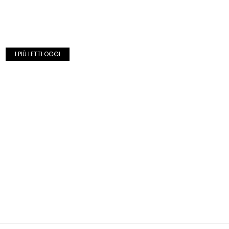
I PIÙ LETTI OGGI