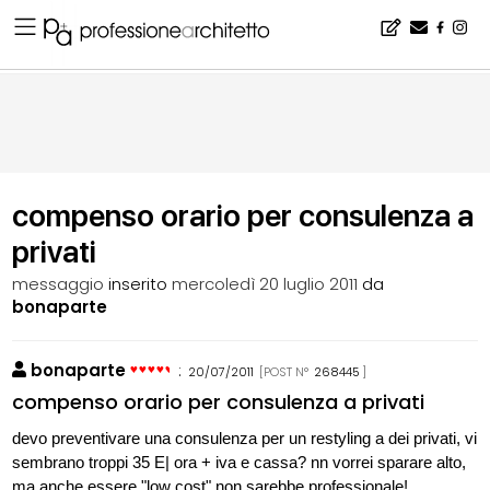
Home
▪
bacheca
▪
consigli
▪
compenso orario per consulenza a privati
compenso orario per consulenza a
privati
messaggio
inserito
mercoledì 20 luglio 2011
da
bonaparte
bonaparte
:
20/07/2011
[POST N°
268445
]
compenso orario per consulenza a privati
devo preventivare una consulenza per un restyling a dei privati, vi
sembrano troppi 35 E| ora + iva e cassa? nn vorrei sparare alto,
ma anche essere "low cost" non sarebbe professionale!