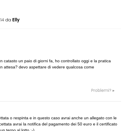
14
da
Elly
05
CONSIGLI
a
 e là... vecchia pratica
preventivo e spese accessorie
 catasto un paio di giorni fa, ho controllato oggi e la pratica
06
GRUPPI
G
ra in attesa? devo aspettare di vedere qualcosa come
rezione lavori
Cerco un Progettista impianti per
consorso di progettazione in Spagn
07
CONSIGLI
c
Problemi?
rda immutata ma aumento
Parcheggi pertinenziali
 spessore muri e ...
08
BLABLABLA
D
 Direzione Lavori edili
Anche voi perdete troppo tempo con 
ttata o respinta e in questo caso avrai anche un allegato con le
render?
ettata avrai la notifica del pagamento dei 50 euro e il certificato
n terno al lotto :-)