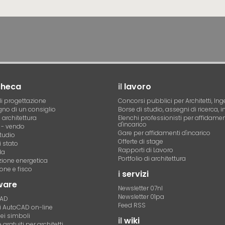
checa
il
lavoro
i progettazione
Concorsi pubblici per Architetti, Ing
no di un consiglio
Borse di studio, assegni di ricerca, i
i architettura
Elenchi professionisti per affidamen
d'incarico
- vendo
Gare per affidamenti d'incarico
tudio
Offerte di stage
 stato
Rapporti di Lavoro
la
Portfolio di architettura
azione energetica
one e fisco
i
servizi
ware
Newsletter 07nl
Newsletter 01pa
CAD
Feed RSS
di AutoCAD on-line
dei simboli
il
wiki
gratuiti per architetti