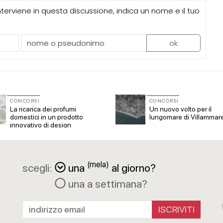
erviene in questa discussione, indica un nome e il tuo
ok
CONCORSI
CONCORSI
La ricarica dei profumi
Un nuovo volto per il
domestici in un prodotto
lungomare di Villammar
innovativo di design
(mela)
scegli:
una
al giorno?
una a settimana?
a
R
ISCRIVITI