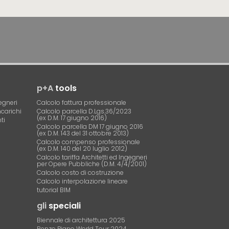
p+A
tools
egneri
Calcolo fattura professionale
ncarichi
Calcolo parcella D.Lgs.36/2023
(ex D.M. 17 giugno 2016)
ti
Calcolo parcella DM 17 giugno 2016
(ex D.M. 143 del 31 ottobre 2013)
Calcolo compenso professionale
(ex D.M. 140 del 20 luglio 2012)
Calcolo tariffa Architetti ed Ingegneri
per Opere Pubbliche (D.M. 4/4/2001)
Calcolo costo di costruzione
Calcolo interpolazione lineare
tutorial BIM
gli
speciali
Biennale di architettura 2025
Renzo Piano World Tour 2024