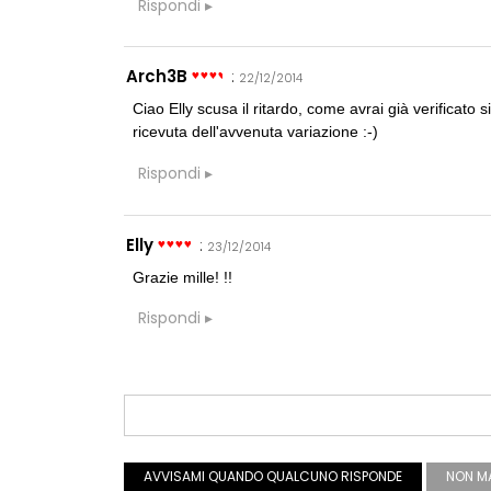
Rispondi
Arch3B
:
22/12/2014
Ciao Elly scusa il ritardo, come avrai già verificato 
ricevuta dell'avvenuta variazione :-)
Rispondi
Elly
:
23/12/2014
Grazie mille! !!
Rispondi
AVVISAMI QUANDO QUALCUNO RISPONDE
NON MA