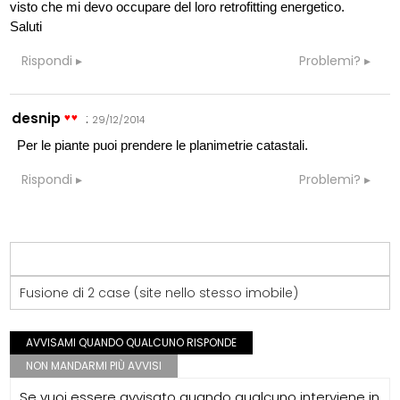
visto che mi devo occupare del loro retrofitting energetico.
Saluti
Rispondi
Problemi?
desnip
:
29/12/2014
Per le piante puoi prendere le planimetrie catastali.
Rispondi
Problemi?
Fusione di 2 case (site nello stesso imobile)
AVVISAMI QUANDO QUALCUNO RISPONDE
NON MANDARMI PIÙ AVVISI
Se vuoi essere avvisato quando qualcuno interviene in