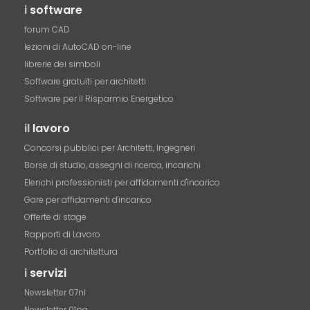
i
software
forum CAD
lezioni di AutoCAD on-line
librerie dei simboli
Software gratuiti per architetti
Software per il Risparmio Energetico
il
lavoro
Concorsi pubblici per Architetti, Ingegneri
Borse di studio, assegni di ricerca, incarichi
Elenchi professionisti per affidamenti d'incarico
Gare per affidamenti d'incarico
Offerte di stage
Rapporti di Lavoro
Portfolio di architettura
i
servizi
Newsletter 07nl
Newsletter 01pa