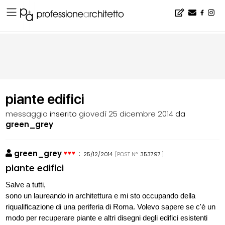
Home
▪
bacheca
▪
consigli
▪
piante edifici
piante edifici
messaggio
inserito
giovedì 25 dicembre 2014
da
green_grey
green_grey
:
25/12/2014
[POST N°
353797
]
piante edifici
Salve a tutti,
sono un laureando in architettura e mi sto occupando della
riqualificazione di una periferia di Roma. Volevo sapere se c'è un
modo per recuperare piante e altri disegni degli edifici esistenti