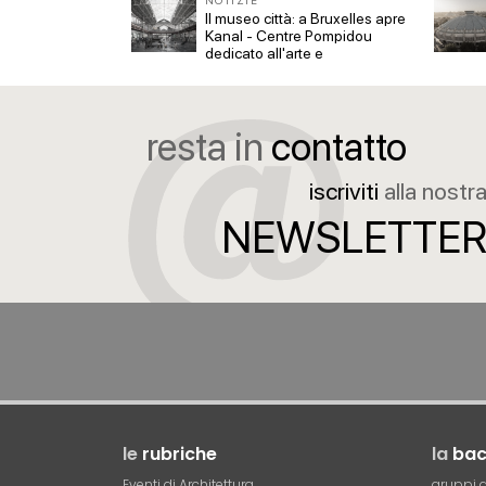
NOTIZIE
 biblioteca
Il museo città: a Bruxelles apre
aso di Quartu
Kanal - Centre Pompidou
dedicato all'arte e
all'architettura
resta in
contatto
iscriviti
alla nostr
NEWSLETTE
le
rubriche
la
ba
Eventi di Architettura
gruppi d