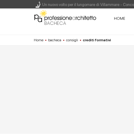
Un nuovo volto per il lungomare di Villammare - Conc
HOME
L'obbligo di aggiornamento del Psc non decade se il c
BACHECA
Un masterplan per il futuro di Lariofiere, sul Lago di 
Home
▪
bacheca
▪
consigli
▪
crediti formativi
Premio Bruno Zevi 2026: saggi storico-critici inediti 