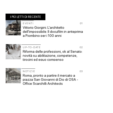
I PIÙ LETTI DI RECENTE
10
EVENTI
01
EVENTI
co-
Vittorio Giorgini. L'architetto
Con Car
dell'impossibile. Il docufilm in anteprima
appunta
a Piombino per i 100 anni
Venezi
11
UP-TO-DATE
02
UP-TO-
Riforma delle professioni, ok al Senato:
Cambio
novità su abilitazione, competenze,
sempre 
tirocini ed equo compenso
prescri
Salva-
12
NOTIZIE
03
UP-TO-
re
Roma, pronto a partire il mercato a
L'Agenz
piazza San Giovanni di Dio di OSA -
accordi
Office Scarchilli Architects
di archi