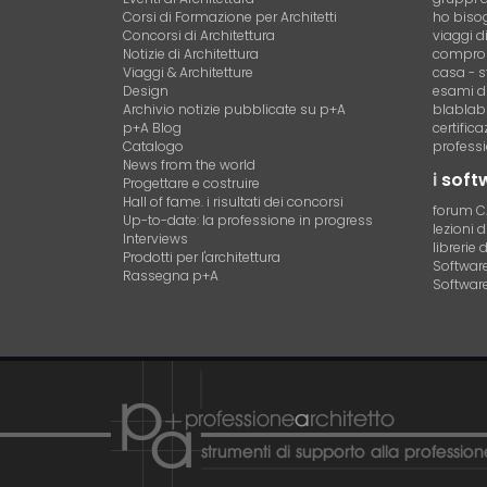
Corsi di Formazione per Architetti
ho bisog
Concorsi di Architettura
viaggi d
Notizie di Architettura
compro 
Viaggi & Architetture
casa - s
Design
esami di
Archivio notizie pubblicate su p+A
blablab
p+A Blog
certific
Catalogo
professi
News from the world
i
soft
Progettare e costruire
Hall of fame. i risultati dei concorsi
forum 
Up-to-date: la professione in progress
lezioni 
Interviews
librerie 
Prodotti per l'architettura
Software 
Rassegna p+A
Software