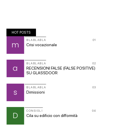
HOT POSTS
09
BLABLABLA
01
BLABLA
m
n
Crisi vocazionale
LA RA
10
BLABLABLA
02
CONSIG
a
D
nto
RECENSIONI FALSE (FALSE POSITIVE)
gradin
SU GLASSDOOR
GRUPPI
11
BLABLABLA
03
G
s
Gruppo 
Dimissioni
parteci
12
CONSIGLI
04
CONSIG
D
A
a
Cila su edificio con difformità
Prefabb