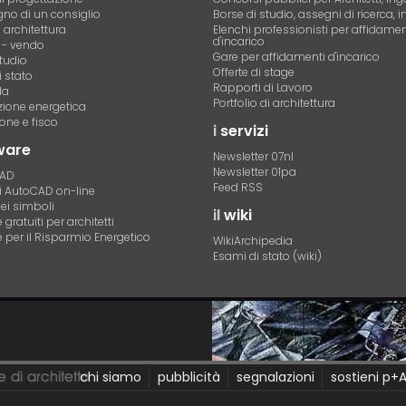
no di un consiglio
Borse di studio, assegni di ricerca, i
i architettura
Elenchi professionisti per affidamen
d'incarico
- vendo
Gare per affidamenti d'incarico
tudio
Offerte di stage
 stato
Rapporti di Lavoro
la
Portfolio di architettura
azione energetica
one e fisco
i
servizi
ware
Newsletter 07nl
Newsletter 01pa
CAD
Feed RSS
di AutoCAD on-line
dei simboli
il
wiki
gratuiti per architetti
 per il Risparmio Energetico
WikiArchipedia
Esami di stato (wiki)
chi siamo
pubblicità
segnalazioni
sostieni p+