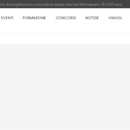
orso di progettazione a procedura aperta due fasi Montepremi: 18.000 euro
EVENTI
FORMAZIONE
CONCORSI
NOTIZIE
VIAGGI
antiere è fermo - La pronuncia della Corte di Cassazione
Como - Concorso di idee · Al vincitore un premio di 5.000 euro
sull'architettura - XX edizione promossa dalla Fondazione Bruno Zevi