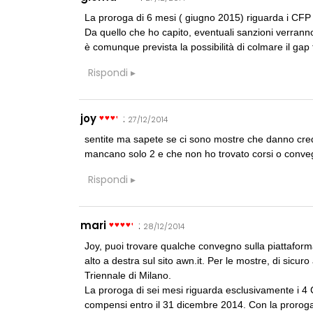
La proroga di 6 mesi ( giugno 2015) riguarda i CFP 
Da quello che ho capito, eventuali sanzioni verranno
è comunque prevista la possibilità di colmare il gap
NOTIZIE
Rispondi
Tashkent mode
dieci architet
List
joy
:
27/12/2014
CONCORSI
sentite ma sapete se ci sono mostre che danno cred
Un nuovo volto
mancano solo 2 e che non ho trovato corsi o conve
Villammare
Rispondi
NOTIZIE
Unipol hall, ec
polifunzionale
Mario Cucinell
mari
:
28/12/2014
Joy, puoi trovare qualche convegno sulla piattaforma
alto a destra sul sito awn.it. Per le mostre, di sicu
Triennale di Milano.
La proroga di sei mesi riguarda esclusivamente i 4
compensi entro il 31 dicembre 2014. Con la proroga