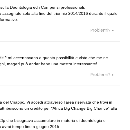
sulla Deontologia ed i Compensi professionali.
 assegnate solo alla fine del triennio 2014/2016 durante il quale
 formativo.
07
CONCORSI
Problemi?
rnista è sito Unesco:
Premio Bruno Zevi 2026: saggi stori
ture nella World Heritage
critici inediti sull'architettura
NOTIZIE
08
L'abitare in colore pastello secondo
iti? mi accennavano a questa possibilità e visto che me ne
 per il lungomare di
caarpa: due progetti sul mare tra
gni, magari può andar bene una mostra interessante!
Sardegna e Genova
Problemi?
09
CONCORSI
co il padiglione
Milano, social housing a Porto di Ma
 di BolognaFiere firmato
a Architects
 del Cnappc. Vi accedi attraverso l'area riservata che trovi in
ro attribuiscono un credito per "Africa Big Change Big Chance" alla
 Cfp che bisognava accumulare in materia di deontologia e
 avrai tempo fino a giugno 2015.