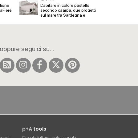
NOTIZIE
NOTIZ
glione
L'abitare in colore pastello
Trento,
naFiere
secondo caarpa: due progetti
riqual
sul mare tra Sardegna e
asbur
Genova
Archit
oppure seguici su...
p+A
tools
egneri
Calcolo fattura professionale