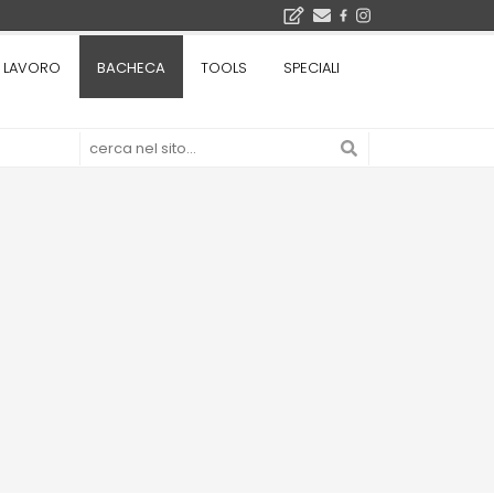
Il museo città: a Bruxelles apre Kanal - Centre Pompidou dedicato all'arte e all'architettura - Yves Goldstein, Dg: «Il museo è tutto perché l'arte è la forza di emancipazione più straordinaria e l'architettura si occupa di costruire il futuro delle città, ma può essere niente se non è anche riflessione sul futuro dell'umanità»
LAVORO
BACHECA
TOOLS
SPECIALI
Tashkent modernista è sito Unesco: dieci architetture nella World Heritage List - Dietro l'iscrizione, il lavoro del Polo di Mantova del Politecnico di Milano con lo studio GRACE