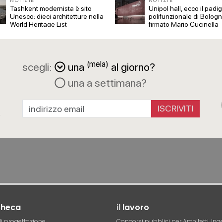
NOTIZIE
NOTIZIE
Tashkent modernista è sito
Unipol hall, ecco il padi
Unesco: dieci architetture nella
polifunzionale di Bolog
World Heritage List
firmato Mario Cucinella
Architects
(mela)
scegli:
una
al giorno?
una a settimana?
a
R
ISCRIVITI
checa
il
lavoro
i progettazione
Concorsi pubblici per Architetti, Ing