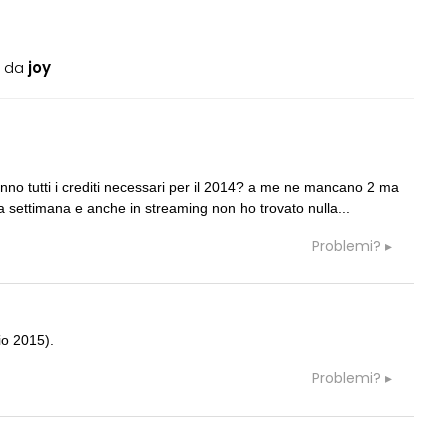
4
da
joy
05
CONSIGLI
M
ANDATA
Manuale per direzione lavori
anno tutti i crediti necessari per il 2014? a me ne mancano 2 ma
a settimana e anche in streaming non ho trovato nulla...
06
CONSIGLI
p
Superficie Lorda immutata ma aume
Problemi?
s.u per diverso spessore muri e ...
07
CONSIGLI
a
siplinare per
preventivo e spese accessorie
e a concorsi
io 2015).
Problemi?
08
CONSIGLI
p
/ costruzione tradizionale
spulciando qua e là... vecchia pratic