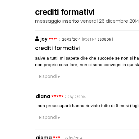
crediti formativi
messaggio
inserito
venerdì 26 dicembre 201
joy
:
26/12/2014
[POST N°
353805
]
BLABLABLA
n
crediti formativi
LA RACCOM
salve a tutti, mi sapete dire che succede se non si h
non proprio cosa fare, non ci sono convegni in quest
CONSIGLI
D
gradino 15cm
Rispondi
GRUPPI
G
diana
:
26/12/2014
Gruppo multidi
partecipazion
non preoccuparti hanno rinviato tutto di 6 mesi (lugl
Rispondi
CONSIGLI
A
Prefabbricato 
gioma
:
27/12/2014