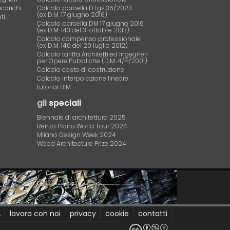
ncarichi
Calcolo parcella D.Lgs.36/2023
(ex D.M. 17 giugno 2016)
ti
Calcolo parcella DM 17 giugno 2016
(ex D.M. 143 del 31 ottobre 2013)
Calcolo compenso professionale
(ex D.M. 140 del 20 luglio 2012)
Calcolo tariffa Architetti ed Ingegneri
per Opere Pubbliche (D.M. 4/4/2001)
Calcolo costo di costruzione
Calcolo interpolazione lineare
tutorial BIM
gli
speciali
Biennale di architettura 2025
Renzo Piano World Tour 2024
Milano Design Week 2024
Wood Architecture Prize 2024
A
lavora con noi
privacy
cookie
contatti