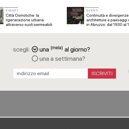
EVENTI
EVENTI
Città Osmotiche: la
Continuità e divergenze
rigenerazione urbana
architetture e paesaggi 
attraverso suoli permeabili,
in Abruzzo, dal 1930 al
gestione dell'acqua e
resilienza climatica
(mela)
scegli:
una
al giorno?
una a settimana?
a
R
ISCRIVITI