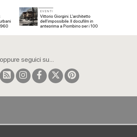
EVENTI
EVENT
:
Vittorio Giorgini. L'architetto
Con Ca
urbani
dell'impossibile. Il docufilm in
tre ap
 1960
anteprima a Piombino per i 100
Veron
anni
oppure seguici su...