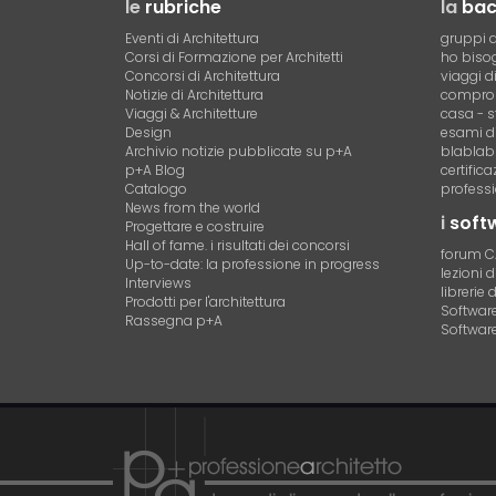
le
rubriche
la
ba
Eventi di Architettura
gruppi d
Corsi di Formazione per Architetti
ho bisog
Concorsi di Architettura
viaggi d
Notizie di Architettura
compro 
Viaggi & Architetture
casa - s
Design
esami di
Archivio notizie pubblicate su p+A
blablab
p+A Blog
certific
Catalogo
professi
News from the world
i
soft
Progettare e costruire
Hall of fame. i risultati dei concorsi
forum 
Up-to-date: la professione in progress
lezioni 
Interviews
librerie 
Prodotti per l'architettura
Software 
Rassegna p+A
Software