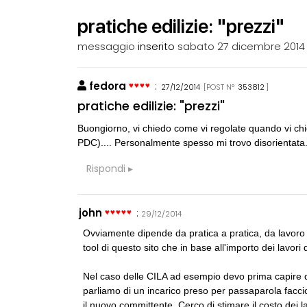
pratiche edilizie: "prezzi"
messaggio
inserito
sabato 27 dicembre 2014
fedora
:
27/12/2014
[POST N°
353812
]
CONSIGLI
p
pratiche edilizie: "prezzi"
spulciando qua
Buongiorno, vi chiedo come vi regolate quando vi chie
PDC).... Personalmente spesso mi trovo disorientata.
CONSIGLI
M
Manuale per di
Rispondi
CONSIGLI
p
john
:
29/12/2014
Superficie Lo
s.u per diverso
Ovviamente dipende da pratica a pratica, da lavoro a 
tool di questo sito che in base all'importo dei lavori
CONSIGLI
S
Preventivo per
Nel caso delle CILA ad esempio devo prima capire 
parliamo di un incarico preso per passaparola facci
il nuovo committente. Cerco di stimare il costo dei 