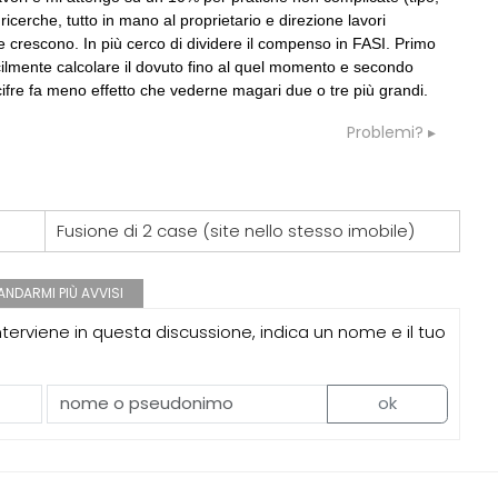
 ricerche, tutto in mano al proprietario e direzione lavori
he crescono. In più cerco di dividere il compenso in FASI. Primo
cilmente calcolare il dovuto fino al quel momento e secondo
ifre fa meno effetto che vederne magari due o tre più grandi.
07
EVENTI
a lungo l'Italia: tre
Città Osmotiche: la rigenerazione
Problemi?
tra Palermo, Verona e
urbana attraverso suoli permeabili,
gestione dell'acqua e resilienza
climatica
08
NOTIZIE
Fusione di 2 case (site nello stesso imobile)
professioni, ok al Senato:
Tashkent modernista è sito Unesco:
itazione, competenze,
dieci architetture nella World Herita
quo compenso
List
NDARMI PIÙ AVVISI
09
EVENTI
erviene in questa discussione, indica un nome e il tuo
 Demanio lancia gare per
Osteria dell'Architetto a Marmomac 
 da 219 milioni per servizi
i fondatori di EMBT, Park, CZA e
ELASTICOFarm
ok