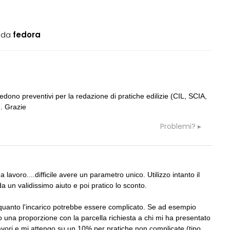
da
fedora
05
CONSIGLI
a
 e là... vecchia pratica
preventivo e spese accessorie
dono preventivi per la redazione di pratiche edilizie (CIL, SCIA,
. Grazie
06
GRUPPI
G
rezione lavori
Cerco un Progettista impianti per
Problemi?
consorso di progettazione in Spagn
07
CONSIGLI
c
rda immutata ma aumento
Parcheggi pertinenziali
 spessore muri e ...
lavoro....difficile avere un parametro unico. Utilizzo intanto il
 da un validissimo aiuto e poi pratico lo sconto.
08
BLABLABLA
D
 Direzione Lavori edili
Anche voi perdete troppo tempo con 
quanto l'incarico potrebbe essere complicato. Se ad esempio
render?
o una proporzione con la parcella richiesta a chi mi ha presentato
lavori e mi attengo su un 10% per pratiche non complicate (tipo,