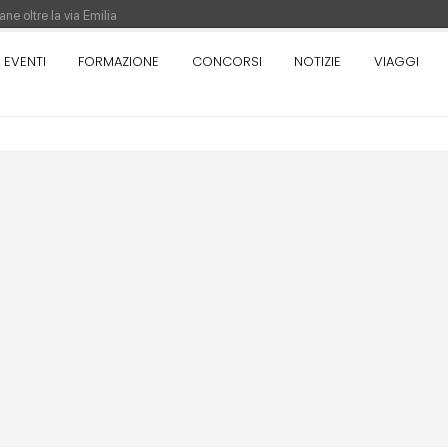
ne oltre la via Emilia
nza. Rotta verso Ovest - Europa, Stati Uniti e Canada | 22 agosto > 30 settem
EVENTI
FORMAZIONE
CONCORSI
NOTIZIE
VIAGGI
re di Pinocchio - Call di grafica promossa dal Museo MAGMA per la realizzazione