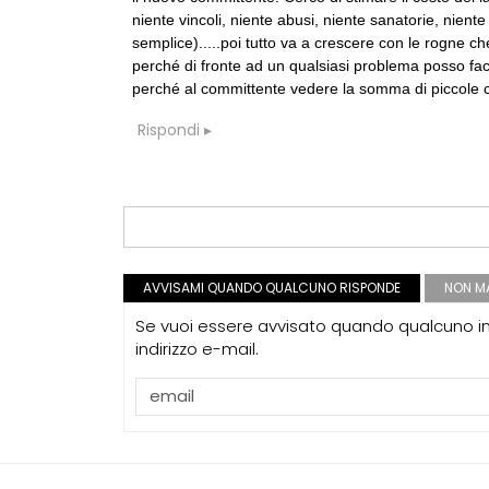
niente vincoli, niente abusi, niente sanatorie, niente
semplice).....poi tutto va a crescere con le rogne c
perché di fronte ad un qualsiasi problema posso fa
perché al committente vedere la somma di piccole c
EVENTI
Con Carlo Scarp
Rispondi
appuntamenti 
Venezia
UP-TO-DATE
Riforma delle 
novità su abil
tirocini ed e
AVVISAMI QUANDO QUALCUNO RISPONDE
NON MA
UP-TO-DATE
Se vuoi essere avvisato quando qualcuno int
L'Agenzia del
indirizzo e-mail.
accordi quadro
di architettura