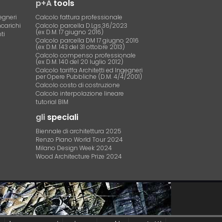
p+A
tools
egneri
Calcolo fattura professionale
ncarichi
Calcolo parcella D.Lgs.36/2023
(ex D.M. 17 giugno 2016)
ti
Calcolo parcella DM 17 giugno 2016
(ex D.M. 143 del 31 ottobre 2013)
Calcolo compenso professionale
(ex D.M. 140 del 20 luglio 2012)
Calcolo tariffa Architetti ed Ingegneri
per Opere Pubbliche (D.M. 4/4/2001)
Calcolo costo di costruzione
Calcolo interpolazione lineare
tutorial BIM
gli
speciali
Biennale di architettura 2025
Renzo Piano World Tour 2024
Milano Design Week 2024
Wood Architecture Prize 2024