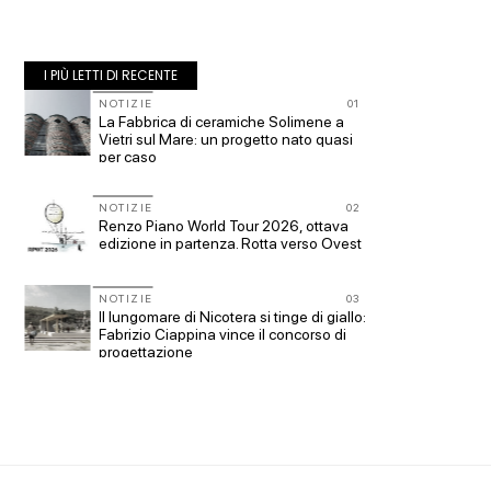
I PIÙ LETTI DI RECENTE
10
NOTIZIE
01
NOTIZI
La Fabbrica di ceramiche Solimene a
Roma, p
Vietri sul Mare: un progetto nato quasi
piazza 
per caso
Office 
11
NOTIZIE
02
UP-TO-
Renzo Piano World Tour 2026, ottava
Cambio
ge
edizione in partenza. Rotta verso Ovest
sempre 
prescri
Salva-
NOTIZIE
03
12
EVENTI
Il lungomare di Nicotera si tinge di giallo:
con
Vittorio
Fabrizio Ciappina vince il concorso di
dell'im
progettazione
a Piomb