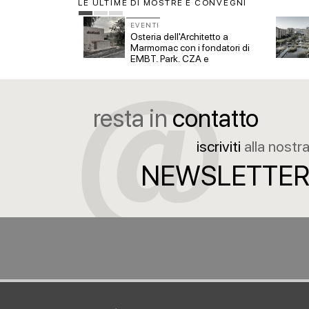
LE ULTIME DI MOSTRE E CONVEGNI
EVENTI
ano. Laboratorio
Osteria dell'Architetto a
er nuovi
Marmomac con i fondatori di
EMBT, Park, CZA e
ELASTICOFarm
resta in
contatto
iscriviti
alla nostr
NEWSLETTE