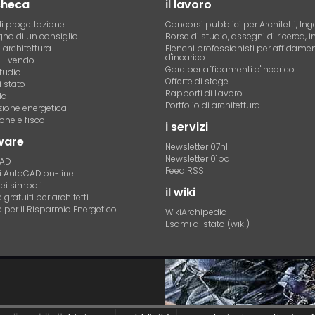
checa
il
lavoro
i progettazione
Concorsi pubblici per Architetti, Ing
no di un consiglio
Borse di studio, assegni di ricerca, i
i architettura
Elenchi professionisti per affidamen
d'incarico
- vendo
Gare per affidamenti d'incarico
tudio
Offerte di stage
 stato
Rapporti di Lavoro
la
Portfolio di architettura
azione energetica
one e fisco
i
servizi
ware
Newsletter 07nl
Newsletter 01pa
CAD
Feed RSS
di AutoCAD on-line
dei simboli
il
wiki
gratuiti per architetti
 per il Risparmio Energetico
WikiArchipedia
Esami di stato (wiki)