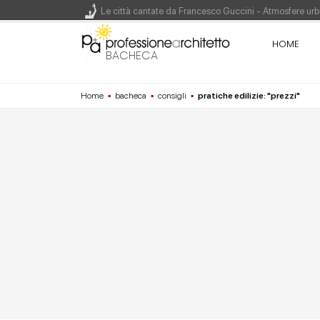
Le città cantate da Francesco Guccini - Atmosfere urba
Renzo Piano World Tour 2026, ottava edizione in parte
HOME
BACHECA
Home
▪
bacheca
▪
consigli
▪
pratiche edilizie: "prezzi"
200 manifesti per i 200 anni di Carlo Collodi, creato