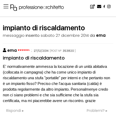
Home
▪
bacheca
▪
consigli
▪
impianto di riscaldamento
impianto di riscaldamento
messaggio
inserito
sabato 27 dicembre 2014
da
ema
ema
:
27/12/2014
[POST N°
353820
]
impianto di riscaldamento
E' normativamente ammessa la locazione di un unità abitativa
(collocata in campagna) che ha come unico impianto di
riscaldamento una stufa "portatile" per interni e che pertanto non
è un impianto fisso? Preciso che l'acqua sanitaria (calda) è
prodotta regolarmente da altro impianto. Personalmenye credo
non ci siano problemi e che sia sufficiene che la stufa sia
certificata, ma mi piacerebbe avere un riscontro. grazie
Rispondi
Problemi?