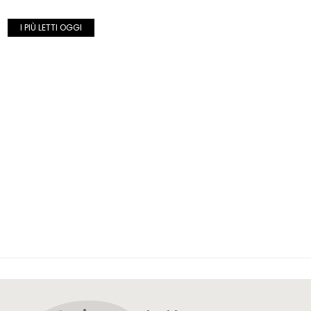
I PIÙ LETTI OGGI