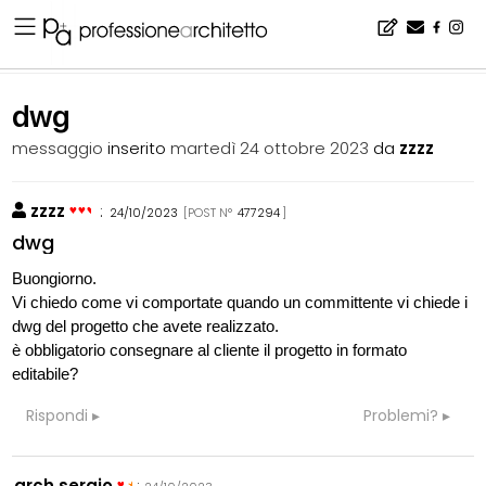
Home
▪
bacheca
▪
consigli
▪
dwg
dwg
messaggio
inserito
martedì 24 ottobre 2023
da
zzzz
zzzz
:
24/10/2023
[POST N°
477294
]
dwg
Buongiorno.
Vi chiedo come vi comportate quando un committente vi chiede i
dwg del progetto che avete realizzato.
è obbligatorio consegnare al cliente il progetto in formato
editabile?
Rispondi
Problemi?
arch.sergio
: