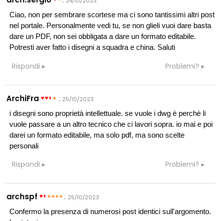
24/10/2023
Ciao, non per sembrare scortese ma ci sono tantissimi altri post
nel portale. Personalmente vedi tu, se non glieli vuoi dare basta
dare un PDF, non sei obbligata a dare un formato editabile.
Potresti aver fatto i disegni a squadra e china. Saluti
Rispondi
Problemi?
ArchiFra
:
25/10/2023
i disegni sono proprietà intellettuale. se vuole i dwg è perchè li
vuole passare a un altro tecnico che ci lavori sopra. io mai e poi
darei un formato editabile, ma solo pdf, ma sono scelte
personali
Rispondi
Problemi?
archspf
:
25/10/2023
Confermo la presenza di numerosi post identici sull'argomento.