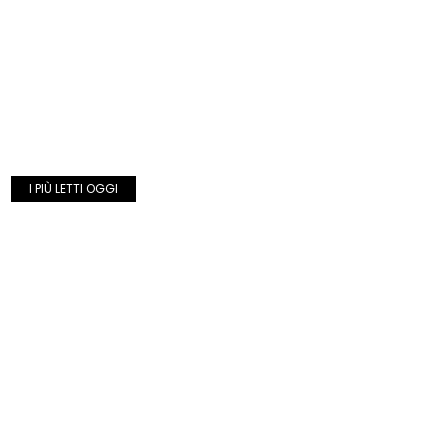
I PIÙ LETTI OGGI