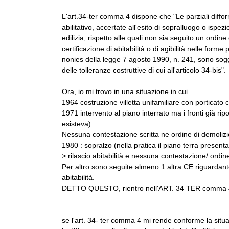
L'art.34-ter comma 4 dispone che "Le parziali difform
abilitativo, accertate all'esito di sopralluogo o ispez
edilizia, rispetto alle quali non sia seguito un ordine 
certificazione di abitabilità o di agibilità nelle forme
nonies della legge 7 agosto 1990, n. 241, sono sogget
delle tolleranze costruttive di cui all'articolo 34-bis".
Ora, io mi trovo in una situazione in cui
1964 costruzione villetta unifamiliare con porticato
1971 intervento al piano interrato ma i fronti già rip
esisteva)
Nessuna contestazione scritta ne ordine di demolizion
1980 : sopralzo (nella pratica il piano terra present
> rilascio abitabilità e nessuna contestazione/ ordin
Per altro sono seguite almeno 1 altra CE riguardante
abitabilità.
DETTO QUESTO, rientro nell'ART. 34 TER comma
se l'art. 34- ter comma 4 mi rende conforme la situa