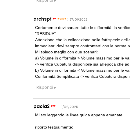
Rispondi
archspf
:
27/01/2025
Certamente devi sanare tutte le difformità: la 
"RESIDUA".
Attenzione che la collocazione nella fattispecie dell'a
immediata: devi sempre confrontarti con la norma reg
Mi spiego meglio con due scenari:
a) Volume in difformità > Volume massimo per le vari
-> verifica Cubatura disponibile sia all'epoca che ad
b) Volume in difformità < Volume massimo per le vari
Conformità Semplificata -> verifica Cubatura disponi
Rispondi
paola2
:
11/02/2025
Mi sto leggendo le linee guida appena emanate.
riporto testualmente: