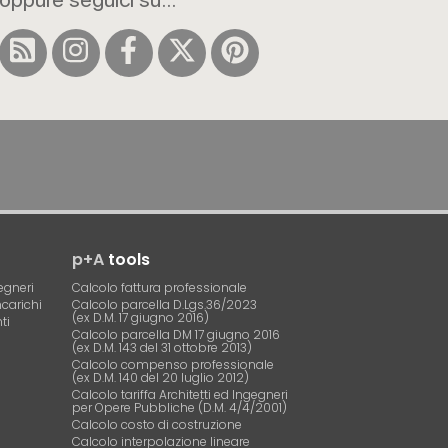
p+A
tools
egneri
Calcolo fattura professionale
ncarichi
Calcolo parcella D.Lgs.36/2023
(ex D.M. 17 giugno 2016)
ti
Calcolo parcella DM 17 giugno 2016
(ex D.M. 143 del 31 ottobre 2013)
Calcolo compenso professionale
(ex D.M. 140 del 20 luglio 2012)
Calcolo tariffa Architetti ed Ingegneri
per Opere Pubbliche (D.M. 4/4/2001)
Calcolo costo di costruzione
Calcolo interpolazione lineare