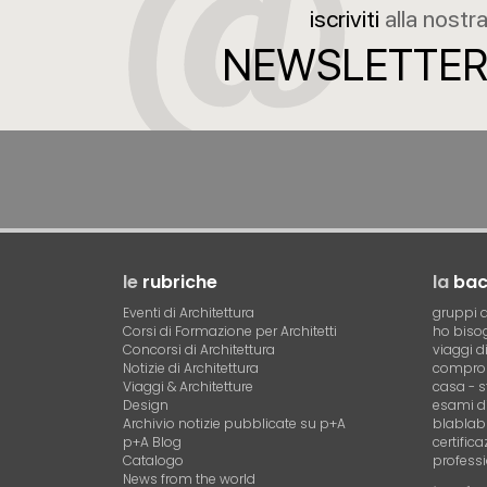
iscriviti
alla nostr
NEWSLETTE
le
rubriche
la
ba
Eventi di Architettura
gruppi d
Corsi di Formazione per Architetti
ho bisog
Concorsi di Architettura
viaggi d
Notizie di Architettura
compro 
Viaggi & Architetture
casa - s
Design
esami di
Archivio notizie pubblicate su p+A
blablab
p+A Blog
certific
Catalogo
professi
News from the world