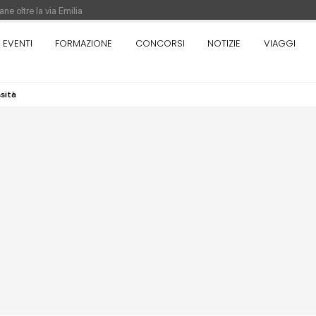
ne oltre la via Emilia
nza. Rotta verso Ovest - Europa, Stati Uniti e Canada | 22 agosto > 30 settem
EVENTI
FORMAZIONE
CONCORSI
NOTIZIE
VIAGGI
ssità
re di Pinocchio - Call di grafica promossa dal Museo MAGMA per la realizzazione