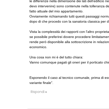
le differenze nella dimensione dei lati dell'edificio 
devo intervenire) sono contenute nella tolleranza de
fatto attuale del mio appartamento.
Ovviamente richiamando tutti questi passaggi norma
dopo di che procedo con la sanatoria classica per di
Vista la complessità dei rapporti con l'altro propriet
se possibile preferirei dovere procedere limitatamente
rende però disponibile alla sottoscrizione in relazio
economico.
Una cosa non mi è del tutto chiara:
Vanno comunque pagati gli oneri per il porticato c
Esponendo il caso al tecnico comunale, prima di ess
variante finale".
Rispondi