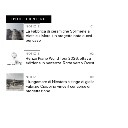
I PIÙ LETTI DI RECENTE
10
NOTIZIE
01
NOTIZI
La Fabbrica di ceramiche Solimene a
Roma, p
Vietri sul Mare: un progetto nato quasi
piazza 
per caso
Office 
11
NOTIZIE
02
UP-TO-
Renzo Piano World Tour 2026, ottava
Cambio
ge
edizione in partenza. Rotta verso Ovest
sempre 
prescri
Salva-
NOTIZIE
03
12
EVENTI
Il lungomare di Nicotera si tinge di giallo:
con
Vittorio
Fabrizio Ciappina vince il concorso di
dell'im
progettazione
a Piomb