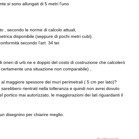
nte si sono allungati di 5 metri l'uno
07
EVENTI
to , secondo le norme di calcolo attuali,
a lungo l'Italia: tre
Città Osmotiche: la rigenerazione
metrica disponibile (seppure di pochi metri cubi).
tra Palermo, Verona e
urbana attraverso suoli permeabili,
onformità secondo l'art. 34 ter.
gestione dell'acqua e resilienza
climatica
08
NOTIZIE
 di oneri di urb.ne e doppio del costo di costruzione che calcolerò
professioni, ok al Senato:
Tashkent modernista è sito Unesco:
itazione, competenze,
dieci architetture nella World Herita
rei certamente una situazione non comparabile) ,
quo compenso
List
al maggiore spessore dei muri perimetrali ( 5 cm per lato)?
09
EVENTI
, sarebbero rientrati nella tolleranza e quindi non avrei dovuto
 Demanio lancia gare per
Osteria dell'Architetto a Marmomac 
ortico mai autorizzato, le maggiorazioni dei lati riguardanti il
 da 219 milioni per servizi
i fondatori di EMBT, Park, CZA e
ELASTICOFarm
un disegnino per chiarire meglio.