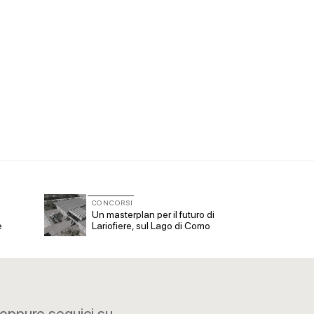
CONCORSI
CONCO
Un masterplan per il futuro di
Premi
e
Lariofiere, sul Lago di Como
storico
sull'a
oppure seguici su...