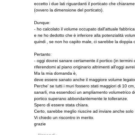
eccetto i due lati riguardanti il porticato che chiarame
(ovvero la dimensione del porticato).
Dunque:
EVENTI
- ho calcolato il volume occupato dall'attuale fabbrica
Con Carlo Scarp
e ne ho dedotto che è inferiore alla potenzialità volu
appuntamenti 
quindi , se non ho capito male, ci sarebbe la doppia c
Venezia
Pertanto:
UP-TO-DATE
- oggi dovrei sanare certamente il portico (in termini
Riforma delle 
novità su abil
riferendomi al piano originario altrimenti all'oggi av
tirocini ed e
Ma la mia domanda è,
deve essere sanato anche il maggiore volume legato 
UP-TO-DATE
Perche' se tutti i muri fossero stati maggiori di 10 cm
L'Agenzia del
sanarli, ma essendoci un ampliamento volumetrico del p
accordi quadro
portico superano abbondantemente le tolleranze.
di architettura
Spero di essere stata chiara.
Certo, sarebbe meglio riuscire ad inviare anche solo 
Vi chiedo un riscontro in merito.
grazie