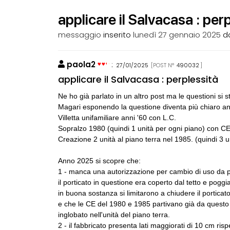
applicare il Salvacasa : per
messaggio
inserito
lunedì 27 gennaio 2025
d
paola2
:
27/01/2025
[POST N°
490032
]
CONSIGLI
p
applicare il Salvacasa : perplessità
spulciando qua
Ne ho già parlato in un altro post ma le questioni si
Magari esponendo la questione diventa più chiaro a
CONSIGLI
M
Villetta unifamiliare anni '60 con L.C.
Manuale per di
Sopralzo 1980 (quindi 1 unità per ogni piano) con C
Creazione 2 unità al piano terra nel 1985. (quindi 3
CONSIGLI
p
Superficie Lo
Anno 2025 si scopre che:
s.u per diverso
1 - manca una autorizzazione per cambio di uso da po
il porticato in questione era coperto dal tetto e pogg
in buona sostanza si limitarono a chiudere il porticato
CONSIGLI
S
Preventivo per
e che le CE del 1980 e 1985 partivano già da questo st
inglobato nell'unità del piano terra.
2 - il fabbricato presenta lati maggiorati di 10 cm risp