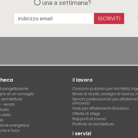
una a settimana?
a
R
ISCRIVITI
checa
il
lavoro
i progettazione
Concorsi pubblici per Architetti, Ing
no di un consiglio
Borse di studio, assegni di ricerca, i
i architettura
Elenchi professionisti per affidamen
d'incarico
- vendo
Gare per affidamenti d'incarico
tudio
Offerte di stage
 stato
Rapporti di Lavoro
la
Portfolio di architettura
azione energetica
one e fisco
i
servizi