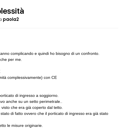
plessità
a
paola2
05
CONSIGLI
a
 e là... vecchia pratica
preventivo e spese accessorie
 stanno complicando e quindi ho bisogno di un confronto.
nche per me.
06
GRUPPI
G
rezione lavori
Cerco un Progettista impianti per
consorso di progettazione in Spagn
E
 unità complessivamente) con CE
07
CONSIGLI
c
rda immutata ma aumento
Parcheggi pertinenziali
 spessore muri e ...
rticato di ingresso a soggiorno.
iavo anche su un setto perimetrale..
 visto che era già coperto dal tetto.
08
CONSIGLI
S
 Direzione Lavori edili
Frazionamento immobile
ato di fatto ovvero che il porticato di ingresso era già stato
etto le misure originarie.