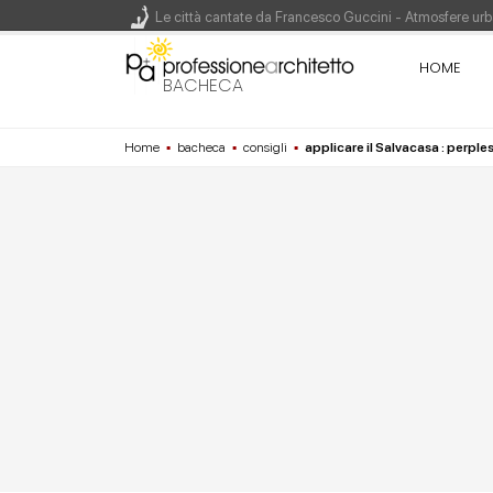
Le città cantate da Francesco Guccini - Atmosfere urba
Renzo Piano World Tour 2026, ottava edizione in parte
HOME
BACHECA
Home
▪
bacheca
▪
consigli
▪
applicare il Salvacasa : perple
200 manifesti per i 200 anni di Carlo Collodi, creato