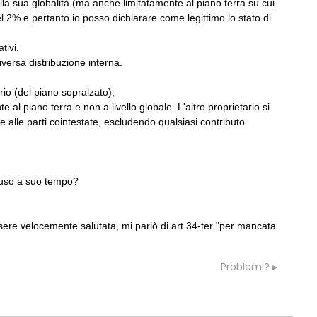
nella sua globalità (ma anche limitatamente al piano terra su cui
l 2% e pertanto io posso dichiarare come legittimo lo stato di
tivi.
versa distribuzione interna.
ario (del piano sopralzato),
 al piano terra e non a livello globale. L'altro proprietario si
ne alle parti cointestate, escludendo qualsiasi contributo
hiuso a suo tempo?
ere velocemente salutata, mi parlò di art 34-ter "per mancata
Problemi?