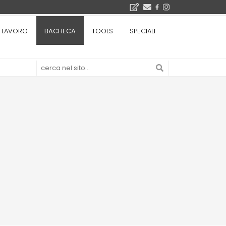
Il museo città: a Bruxelles apre Kanal - Centre Pompidou dedicato all'arte e all'architettura - Yves Goldstein, Dg: «Il museo è tutto perché l'arte è la forza di emancipazione più straordinaria e l'architettura si occupa di costruire il futuro delle città, ma può essere niente se non è anche riflessione sul futuro dell'umanità»
LAVORO
BACHECA
TOOLS
SPECIALI
Tashkent modernista è sito Unesco: dieci architetture nella World Heritage List - Dietro l'iscrizione, il lavoro del Polo di Mantova del Politecnico di Milano con lo studio GRACE