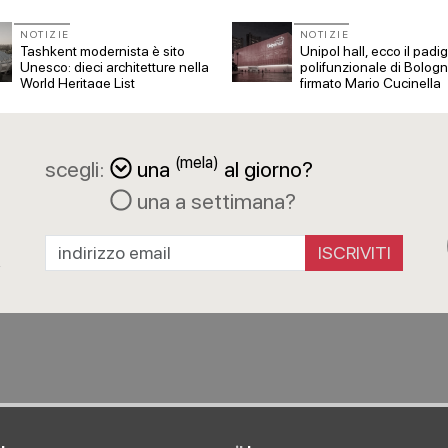
NOTIZIE
NOTIZIE
Tashkent modernista è sito
Unipol hall, ecco il padi
Unesco: dieci architetture nella
polifunzionale di Bolog
World Heritage List
firmato Mario Cucinella
Architects
(mela)
scegli:
una
al giorno?
una a settimana?
a
R
ISCRIVITI