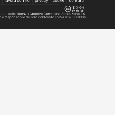
A
lavora con noi
privacy
cookie
contatti
ciati sotto
Licenza Creative Commons Attribuzione 4.0
.
non è responsabile del loro contenuto
| p.IVA 07430801006