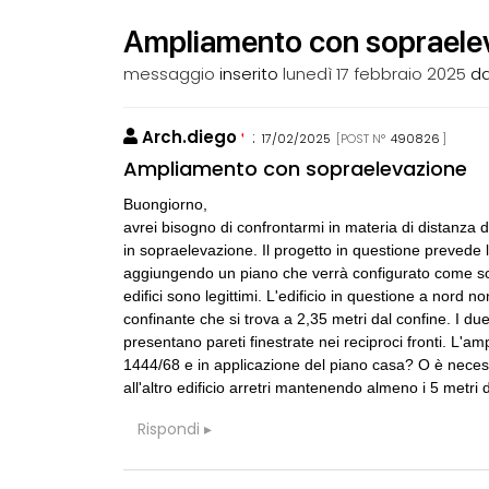
Ampliamento con sopraele
messaggio
inserito
lunedì 17 febbraio 2025
d
Arch.diego
:
17/02/2025
[POST N°
490826
]
BLABLABLA
n
Ampliamento con sopraelevazione
LA RACCOM
Buongiorno,
avrei bisogno di confrontarmi in materia di distanza d
CONSIGLI
D
in sopraelevazione. Il progetto in questione prevede l
gradino 15cm
aggiungendo un piano che verrà configurato come soff
edifici sono legittimi. L'edificio in questione a nord 
confinante che si trova a 2,35 metri dal confine. I du
GRUPPI
G
Gruppo multidi
presentano pareti finestrate nei reciproci fronti. L'
partecipazion
1444/68 e in applicazione del piano casa? O è neces
all'altro edificio arretri mantenendo almeno i 5 metri
CONSIGLI
A
Rispondi
Prefabbricato 