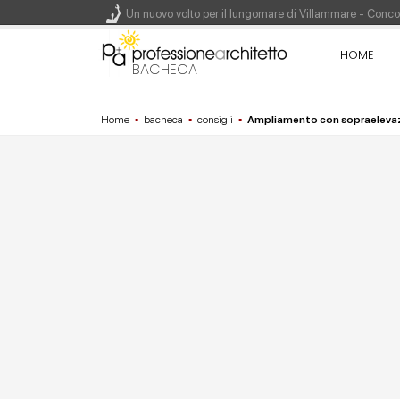
Un nuovo volto per il lungomare di Villammare - Conc
HOME
L'obbligo di aggiornamento del Psc non decade se il c
BACHECA
Un masterplan per il futuro di Lariofiere, sul Lago di 
Home
▪
bacheca
▪
consigli
▪
Ampliamento con sopraeleva
Premio Bruno Zevi 2026: saggi storico-critici inediti 