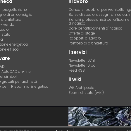
checa
il
lavoro
i progettazione
Concorsi pubblici per Architetti, Ing
no di un consiglio
Borse di studio, assegni di ricerca, i
i architettura
Elenchi professionisti per affidamen
d'incarico
- vendo
Gare per affidamenti d'incarico
tudio
Offerte di stage
 stato
Rapporti di Lavoro
la
Portfolio di architettura
azione energetica
one e fisco
i
servizi
ware
Newsletter 07nl
Newsletter 01pa
CAD
Feed RSS
di AutoCAD on-line
dei simboli
il
wiki
gratuiti per architetti
 per il Risparmio Energetico
WikiArchipedia
Esami di stato (wiki)