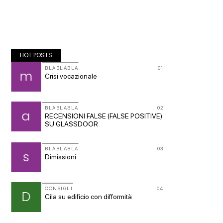
HOT POSTS
09
BLABLABLA
01
BLABLA
m
n
Crisi vocazionale
LA RA
10
BLABLABLA
02
CONSIG
a
D
nto
RECENSIONI FALSE (FALSE POSITIVE)
gradin
SU GLASSDOOR
GRUPPI
11
BLABLABLA
03
G
s
Gruppo 
Dimissioni
parteci
12
CONSIGLI
04
CONSIG
D
A
a
Cila su edificio con difformità
Prefabb