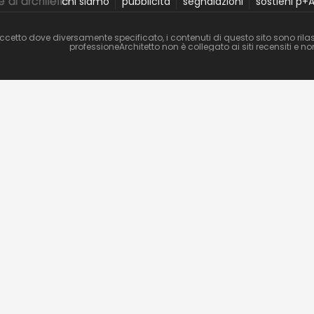
chi siamo
pubblicità
segnalazioni
sostieni p+
ccetto dove diversamente specificato, i contenuti di questo sito sono rilas
professioneArchitetto non è collegato ai siti recensiti e 