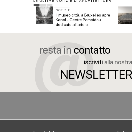
LE ULTIME NOTIZIE DI ARCHITETTURA
NOTIZIE
 biblioteca
Il museo città: a Bruxelles apre
aso di Quartu
Kanal - Centre Pompidou
dedicato all'arte e
all'architettura
resta in
contatto
iscriviti
alla nostr
NEWSLETTE