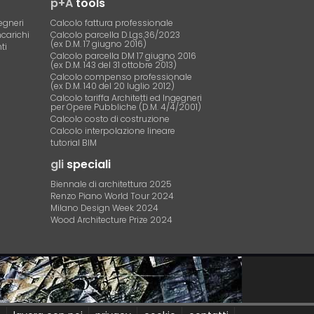
p+A
tools
egneri
Calcolo fattura professionale
ncarichi
Calcolo parcella D.Lgs.36/2023
(ex D.M. 17 giugno 2016)
ti
Calcolo parcella DM 17 giugno 2016
(ex D.M. 143 del 31 ottobre 2013)
Calcolo compenso professionale
(ex D.M. 140 del 20 luglio 2012)
Calcolo tariffa Architetti ed Ingegneri
per Opere Pubbliche (D.M. 4/4/2001)
Calcolo costo di costruzione
Calcolo interpolazione lineare
tutorial BIM
gli
speciali
Biennale di architettura 2025
Renzo Piano World Tour 2024
Milano Design Week 2024
Wood Architecture Prize 2024