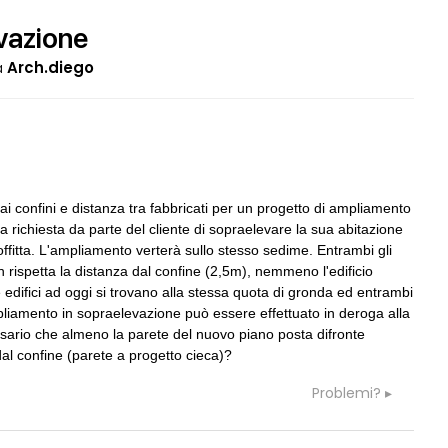
vazione
a
Arch.diego
05
CONSIGLI
M
ANDATA
Manuale per direzione lavori
ai confini e distanza tra fabbricati per un progetto di ampliamento
06
CONSIGLI
p
a richiesta da parte del cliente di sopraelevare la sua abitazione
Superficie Lorda immutata ma aume
s.u per diverso spessore muri e ...
itta. L'ampliamento verterà sullo stesso sedime. Entrambi gli
non rispetta la distanza dal confine (2,5m), nemmeno l'edificio
e edifici ad oggi si trovano alla stessa quota di gronda ed entrambi
07
CONSIGLI
a
siplinare per
ampliamento in sopraelevazione può essere effettuato in deroga alla
preventivo e spese accessorie
e a concorsi
sario che almeno la parete del nuovo piano posta difronte
 dal confine (parete a progetto cieca)?
08
CONSIGLI
p
Problemi?
/ costruzione tradizionale
spulciando qua e là... vecchia pratic