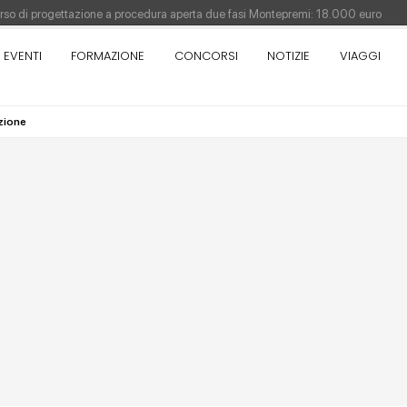
orso di progettazione a procedura aperta due fasi Montepremi: 18.000 euro
EVENTI
FORMAZIONE
CONCORSI
NOTIZIE
VIAGGI
antiere è fermo - La pronuncia della Corte di Cassazione
Como - Concorso di idee · Al vincitore un premio di 5.000 euro
zione
sull'architettura - XX edizione promossa dalla Fondazione Bruno Zevi