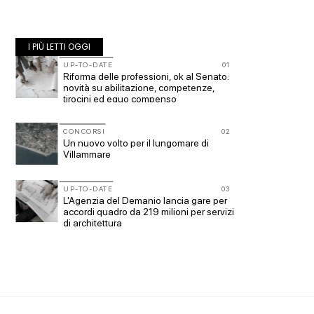
I PIÙ LETTI OGGI
10
UP-TO-DATE
01
NOTIZI
co-
Riforma delle professioni, ok al Senato:
Tashken
novità su abilitazione, competenze,
dieci a
tirocini ed equo compenso
List
11
CONCORSI
02
NOTIZI
Un nuovo volto per il lungomare di
Il muse
to
Villammare
Centre 
all'arch
12
UP-TO-DATE
03
EVENTI
L'Agenzia del Demanio lancia gare per
Vittorio
accordi quadro da 219 milioni per servizi
dell'im
di architettura
a Piomb