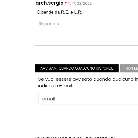
arch.sergio
:
17/02/2025
Dipende da R.E. e L.R.
Rispondi
CONCORSI
Un masterplan p
sul Lago di C
EVENTI
Con Carlo Scarp
appuntamenti 
AVVISAMI QUANDO QUALCUNO RISPONDE
NON MA
Venezia
Se vuoi essere avvisato quando qualcuno int
UP-TO-DATE
indirizzo e-mail.
L'obbligo di 
decade se il c