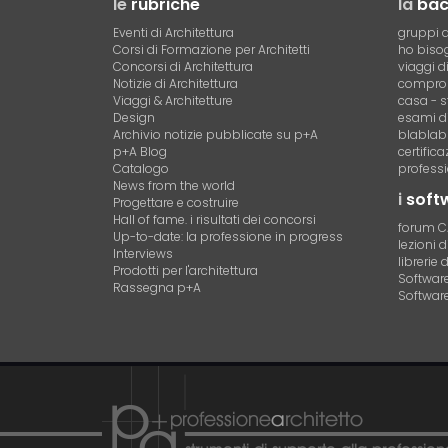
le
rubriche
la
ba
Eventi di Architettura
gruppi d
Corsi di Formazione per Architetti
ho bisog
Concorsi di Architettura
viaggi d
Notizie di Architettura
compro 
Viaggi & Architetture
casa - s
Design
esami di
Archivio notizie pubblicate su p+A
blablab
p+A Blog
certific
Catalogo
professi
News from the world
i
soft
Progettare e costruire
Hall of fame. i risultati dei concorsi
forum 
Up-to-date: la professione in progress
lezioni 
Interviews
librerie 
Prodotti per l'architettura
Software 
Rassegna p+A
Software