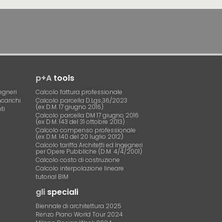
p+A
tools
egneri
Calcolo fattura professionale
ncarichi
Calcolo parcella D.Lgs.36/2023
(ex D.M. 17 giugno 2016)
ti
Calcolo parcella DM 17 giugno 2016
(ex D.M. 143 del 31 ottobre 2013)
Calcolo compenso professionale
(ex D.M. 140 del 20 luglio 2012)
Calcolo tariffa Architetti ed Ingegneri
per Opere Pubbliche (D.M. 4/4/2001)
Calcolo costo di costruzione
Calcolo interpolazione lineare
tutorial BIM
gli
speciali
Biennale di architettura 2025
Renzo Piano World Tour 2024