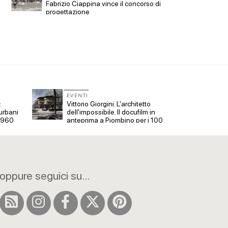
con
Vittorio
Fabrizio Ciappina vince il concorso di
dell'im
progettazione
a Piomb
EVENTI
EVENT
:
Vittorio Giorgini. L'architetto
Con Ca
urbani
dell'impossibile. Il docufilm in
tre ap
 1960
anteprima a Piombino per i 100
Veron
anni
oppure seguici su...