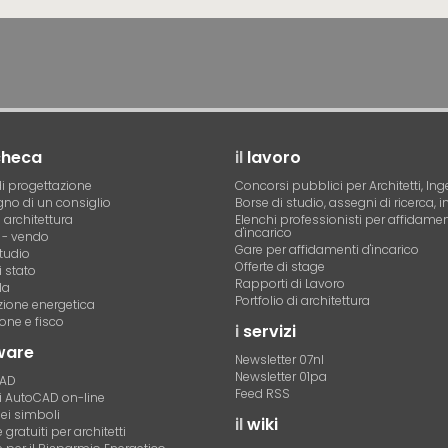
checa
il
lavoro
i progettazione
Concorsi pubblici per Architetti, Ing
no di un consiglio
Borse di studio, assegni di ricerca, i
i architettura
Elenchi professionisti per affidamen
d'incarico
- vendo
Gare per affidamenti d'incarico
tudio
Offerte di stage
 stato
Rapporti di Lavoro
la
Portfolio di architettura
azione energetica
one e fisco
i
servizi
ware
Newsletter 07nl
Newsletter 01pa
CAD
Feed RSS
di AutoCAD on-line
dei simboli
il
wiki
gratuiti per architetti