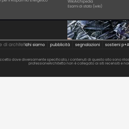
 per il Risparmio Energetico
WikiArchipedia
Esami di stato (wiki)
chi siamo
pubblicità
segnalazioni
sostieni p+
ccetto dove diversamente specificato, i contenuti di questo sito sono rilas
professioneArchitetto non è collegato ai siti recensiti e 