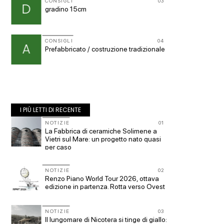
11
CONSIGLI
03
CONSIG
D
p
gradino 15cm
spulcia
a
CONSIGLI
04
CONSIG
12
A
p
Prefabbricato / costruzione tradizionale
Superf
s.u per
I PIÙ LETTI DI RECENTE
10
NOTIZIE
01
NOTIZI
La Fabbrica di ceramiche Solimene a
Roma, p
ge
Vietri sul Mare: un progetto nato quasi
piazza 
per caso
Office 
11
NOTIZIE
02
UP-TO-
Renzo Piano World Tour 2026, ottava
Cambio
edizione in partenza. Rotta verso Ovest
sempre 
prescri
Salva-
NOTIZIE
03
12
EVENTI
Il lungomare di Nicotera si tinge di giallo: