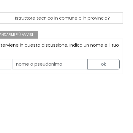
07
GRUPPI
G
 e là... vecchia pratica
Cerco un Progettista impianti per
consorso di progettazione in Spagn
Istruttore tecnico in comune o in provincia?
08
CONSIGLI
c
rda immutata ma aumento
Parcheggi pertinenziali
 spessore muri e ...
NDARMI PIÙ AVVISI
erviene in questa discussione, indica un nome e il tuo
ok
07
NOTIZIE
professioni, ok al Senato:
Tashkent modernista è sito Unesco:
itazione, competenze,
dieci architetture nella World Herita
quo compenso
List
08
EVENTI
a lungo l'Italia: tre
Città Osmotiche: la rigenerazione
tra Palermo, Verona e
urbana attraverso suoli permeabili,
gestione dell'acqua e resilienza
climatica
09
EVENTI