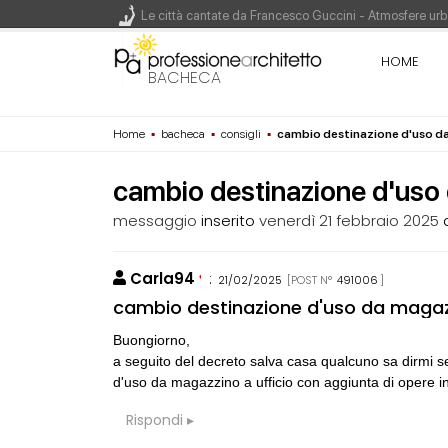
Le città cantate da Francesco Guccini - Atmosfere urba
Renzo Piano World Tour 2026, ottava edizione in parte
HOME
BACHECA
Home
▪
bacheca
▪
consigli
▪
cambio destinazione d'uso da
200 manifesti per i 200 anni di Carlo Collodi, creato
cambio destinazione d'uso d
messaggio
inserito
venerdì 21 febbraio 2025
Carla94
:
21/02/2025
[POST N°
491006
]
CONSIGLI
M
cambio destinazione d'uso da magazzi
Maarco
Buongiorno,
a seguito del decreto salva casa qualcuno sa dirmi s
CONSIGLI
M
d'uso da magazzino a ufficio con aggiunta di opere i
Manuale per di
Rispondi