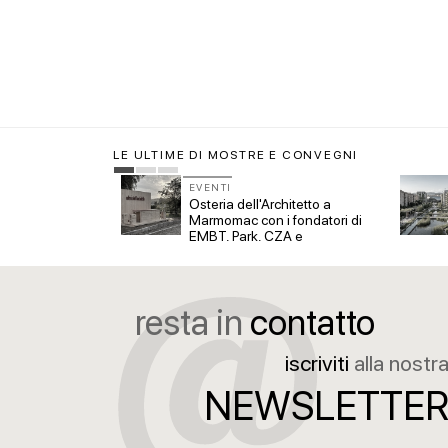
L'Agenzia del
accordi quadro
di architettura
LE ULTIME DI MOSTRE E CONVEGNI
EVENTI
ano. Laboratorio
Osteria dell'Architetto a
er nuovi
Marmomac con i fondatori di
EMBT, Park, CZA e
ELASTICOFarm
resta in
contatto
iscriviti
alla nostr
NEWSLETTE