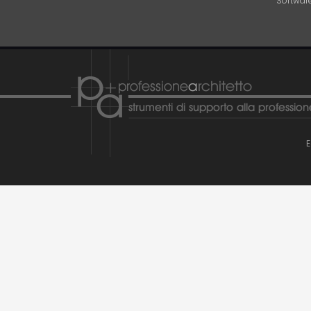
Software
E