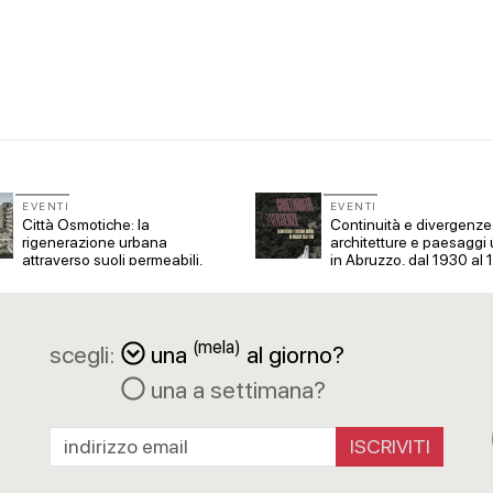
 Demanio lancia gare per
Osteria dell'Architetto a Marmomac 
 da 219 milioni per servizi
i fondatori di EMBT, Park, CZA e
ELASTICOFarm
EVENTI
EVENTI
Città Osmotiche: la
Continuità e divergenze
rigenerazione urbana
architetture e paesaggi 
attraverso suoli permeabili,
in Abruzzo, dal 1930 al
gestione dell'acqua e
resilienza climatica
(mela)
scegli:
una
al giorno?
una a settimana?
a
R
ISCRIVITI