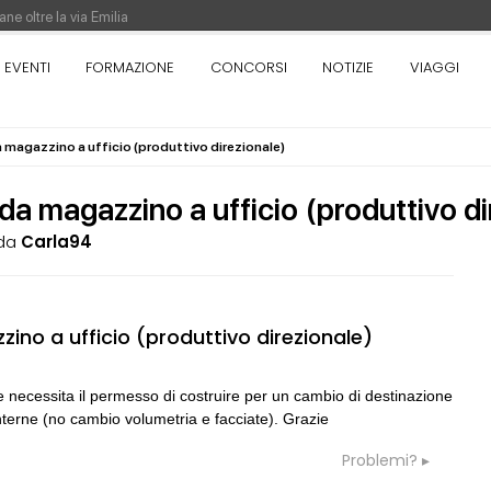
ne oltre la via Emilia
nza. Rotta verso Ovest - Europa, Stati Uniti e Canada | 22 agosto > 30 settem
EVENTI
FORMAZIONE
CONCORSI
NOTIZIE
VIAGGI
 magazzino a ufficio (produttivo direzionale)
re di Pinocchio - Call di grafica promossa dal Museo MAGMA per la realizzazione
a magazzino a ufficio (produttivo di
da
Carla94
05
CONSIGLI
S
no a ufficio (produttivo direzionale)
Preventivo per Direzione Lavori edili
e necessita il permesso di costruire per un cambio di destinazione
06
CONSIGLI
a
nterne (no cambio volumetria e facciate). Grazie
rezione lavori
preventivo e spese accessorie
Problemi?