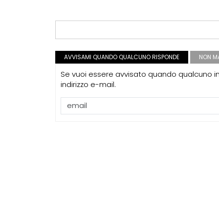
CONSIGLI
p
spulciando qua
CONSIGLI
p
Superficie Lo
s.u per diverso
AVVISAMI QUANDO QUALCUNO RISPONDE
NON MA
Se vuoi essere avvisato quando qualcuno int
indirizzo e-mail.
UP-TO-DATE
Riforma delle 
novità su abil
tirocini ed e
EVENTI
Con Carlo Scarp
appuntamenti 
Venezia
UP-TO-DATE