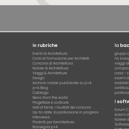
le
rubriche
la
ba
Eventi di Architettura
gruppi d
Corsi di Formazione per Architetti
ho bisog
Concorsi di Architettura
viaggi d
Notizie di Architettura
compro 
Viaggi & Architetture
casa - s
Design
esami di
Archivio notizie pubblicate su p+A
blablab
p+A Blog
certific
Catalogo
professi
News from the world
i
soft
Progettare e costruire
Hall of fame. i risultati dei concorsi
forum 
Up-to-date: la professione in progress
lezioni 
Interviews
librerie 
Prodotti per l'architettura
Software 
Rassegna p+A