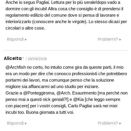
Anche io seguo Pagliai. Lettura per lo più serale!dopo vado a
dormire con gli incubi! Altra cosa che consiglio è di prendersi il
regolamento edilizio del comune dove si pensa di lavorare e
interiorizzarlo (conoscere anche le virgole). Lo stesso dicasi per
circolari o altre cose.
Rispondi
Problemi?
AliceIta
:
24/04/2025
@Archfish no certo, ho intuito come gira da queste parti, il mio
era un modo per dire che conosco professionisti che potrebbero
portarmi dei lavori, ma comunque penso che la soluzione
migliore sia affiancarmi ad uno studio per iniziare.
Grazie a @Ponteggiroma, @Arch. Esaurimento [ma perché non
penso mai a questi nick geniali?!] e @Kia [che leggo sempre
con piacere] per i vostri consigli, Carlo Pagliai sarà nei miei
incubi too. Buona giornata a tutti voi.
Rispondi
Problemi?