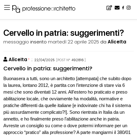
Home
▪
bacheca
▪
consigli
▪
Cervello in patria: suggerimenti?
Cervello in patria: suggerimenti?
messaggio
inserito
martedì 22 aprile 2025
da
AliceIta
AliceIta
:
22/04/2025
[POST N°
492816
]
Cervello in patria: suggerimenti?
Buonasera a tutti, sono un architetto [attempata] che subito dopo
la laurea, lontano 2012, è partita con l’intenzione di stare via 6
mesi che sono diventati 12 anni. All’estero ho praticato e preso
abilitazione locale, che ovviamente ha modalità, normative e
pratiche differenti da quelle italiane [e indovinate chi ha il sistema
più assurdamente complicato?!]. Sono rientrata in Italia da un
annetto, e ho finalmente preso l’abilitazione anche in patria.
Avreste un consiglio su come o dove potermi informare per un
approccio “pratico” alla professione? A parte mangiarmi il 380/01