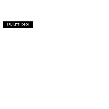
I PIÙ LETTI OGGI