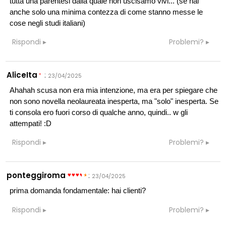
tutta una parentesi dalla quale non uscisamo vivi... (se hai
anche solo una minima contezza di come stanno messe le
cose negli studi italiani)
Rispondi
Problemi?
AliceIta
:
23/04/2025
Ahahah scusa non era mia intenzione, ma era per spiegare che
non sono novella neolaureata inesperta, ma "solo" inesperta. Se
ti consola ero fuori corso di qualche anno, quindi.. w gli
attempati! :D
Rispondi
Problemi?
ponteggiroma
:
23/04/2025
prima domanda fondamentale: hai clienti?
Rispondi
Problemi?