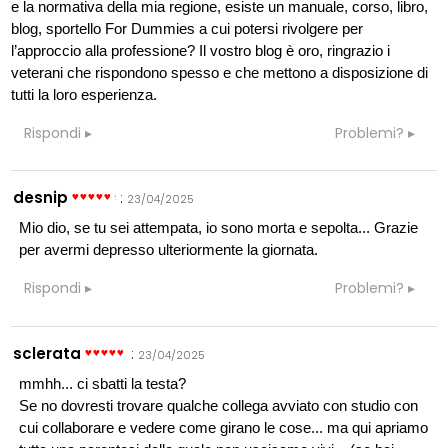
e la normativa della mia regione, esiste un manuale, corso, libro,
blog, sportello For Dummies a cui potersi rivolgere per
l’approccio alla professione? Il vostro blog è oro, ringrazio i
veterani che rispondono spesso e che mettono a disposizione di
tutti la loro esperienza.
Rispondi
Problemi?
desnip
:
23/04/2025
Mio dio, se tu sei attempata, io sono morta e sepolta... Grazie
per avermi depresso ulteriormente la giornata.
Rispondi
Problemi?
sclerata
:
23/04/2025
mmhh... ci sbatti la testa?
Se no dovresti trovare qualche collega avviato con studio con
cui collaborare e vedere come girano le cose... ma qui apriamo