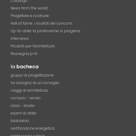
Catalogo
News from the world
Progettare e costruire
Hall of fame. i risultati dei concorsi
Up-to-date: la professione in progress
Interviews
Prodotti per l'architettura
Rassegna p+A
la
bacheca
gruppi di progettazione
ho bisogno di un consiglio
viaggi di architettura
compro - vendo
casa - studio
esami di stato
blablabla
certificazione energetica
professione e fisco