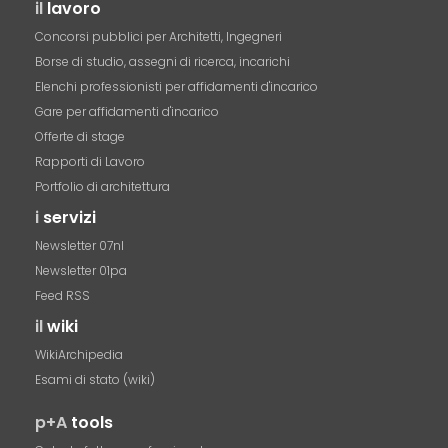
il
lavoro
Concorsi pubblici per Architetti, Ingegneri
Borse di studio, assegni di ricerca, incarichi
Elenchi professionisti per affidamenti d'incarico
Gare per affidamenti d'incarico
Offerte di stage
Rapporti di Lavoro
Portfolio di architettura
i
servizi
Newsletter 07nl
Newsletter 01pa
Feed RSS
il
wiki
WikiArchipedia
Esami di stato (wiki)
p+A
tools