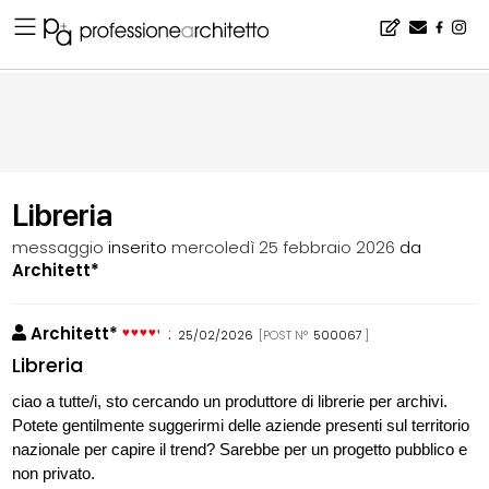
Home
▪
bacheca
▪
consigli
▪
Libreria
Libreria
messaggio
inserito
mercoledì 25 febbraio 2026
da
Architett*
Architett*
:
25/02/2026
[POST N°
500067
]
Libreria
ciao a tutte/i, sto cercando un produttore di librerie per archivi.
Potete gentilmente suggerirmi delle aziende presenti sul territorio
nazionale per capire il trend? Sarebbe per un progetto pubblico e
non privato.