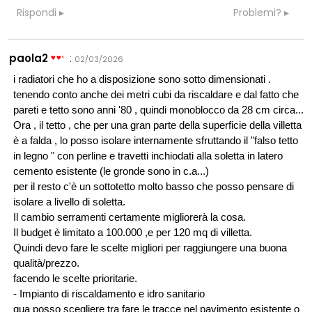
Rispondi
Problemi?
paola2
:
02/03/2026
i radiatori che ho a disposizione sono sotto dimensionati .
tenendo conto anche dei metri cubi da riscaldare e dal fatto che
pareti e tetto sono anni '80 , quindi monoblocco da 28 cm circa...
Ora , il tetto , che per una gran parte della superficie della villetta
è a falda , lo posso isolare internamente sfruttando il "falso tetto
in legno " con perline e travetti inchiodati alla soletta in latero
cemento esistente (le gronde sono in c.a...)
per il resto c'è un sottotetto molto basso che posso pensare di
isolare a livello di soletta.
Il cambio serramenti certamente migliorerà la cosa.
Il budget è limitato a 100.000 ,e per 120 mq di villetta.
Quindi devo fare le scelte migliori per raggiungere una buona
qualità/prezzo.
facendo le scelte prioritarie.
- Impianto di riscaldamento e idro sanitario
qua posso scegliere tra fare le tracce nel pavimento esistente o