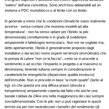
"eaters" dell'aria convettiva. Sono anch'essi abbianabili ad un
sistema a PDC monoblocco o al limite con un ibrido.
In generale a meno che le condizioni climatiche siano realmente
avverse - senza contare che esistono modelli ad alta
temperatura! - non ha senso optare per l'ibrido: la pdc
dimensionata correttamente è in grado di soddisfare
ampiamente il fabbisogno termico/acs. Non me ne vogliate ma,
detto apertamente, l'ibrido è generalmente proposto dagli
installatori o dai tecnici meno esperti nel timore (immotivato) che
la pompa di calore "non ce la faccia"...certo se si procede a
sentimento o ad occhio: l'impianto si progetta o al massimo si
dimensiona, tenendo tuttavia sempre in considerazione le
caratteristiche energetiche (disperzioni; qualità involucro)
dell'immobile. Non si procede in base "ai metri quadri" (tanto al
kg): sò che questa era una diffusa prassi (dovuta a
inesperienza) ampiamente coperta dal fatto che anche una
banale caldaia da 24kw era nella maggioranza dei casi sempre
sovradimensionata. Con le pdc non si può ragionare in questi
termini sia per non neutralizzare i benefici del rendimento (di