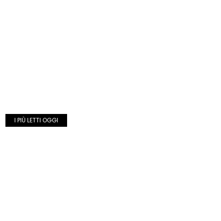
I PIÙ LETTI OGGI