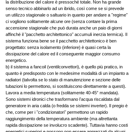
la distribuzione del calore è pressoché totale. Non ha grande
senso tecnico abbinarlo ad un ibrido, così come se si prevede
un utilizzo stagionale o saltuario in quanto per andare a "regime"
ci vogliono solitamente alcune ore (senza contare la prima
accensione stagionale che può durata anche un paio di giorni
affinché il "pacchetto architettonico" accumuli inerzia termica). Il
sistema funziona bene se il pacchetto architettonico è ben
progettato: senza isolamento (inferiore) è quasi certa la
dissipazione del calore ed il conseguente maggior consumo
energetico.
b) il sistema a fancoil (ventilconvettori), è quello più pratico, in
quanto è predisposto con le medesime modalità di un impianto a
radiatori (talvolta se lo stato di manutenzione e sezione delle
tubazioni lo permettono, si sostituiscono direttamente a questi).
Lavora a media temperatura (solitamente 40-45° mandata).
Sono sistemi idronici che trasformano l'acqua riscaldata dal
generatore in aria calda (o fredda se sistemi inverter). Il pregio è
che, come per i "condizionatori" permettono un rapido
raggiungimento della temperatura ambiente (ma altrettanta
rapida dissipazione se involucro scadente). Tuttavia hanno costi
energetici superiori e possono non essere apprezzati da alcuni