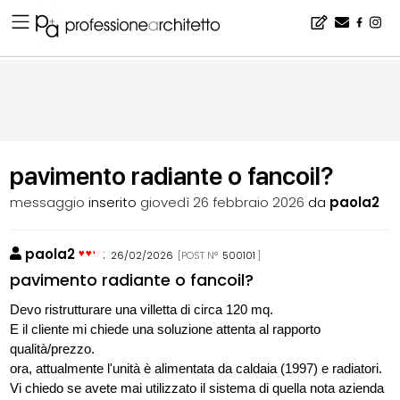
Home
▪
bacheca
▪
consigli
▪
pavimento radiante o fancoil?
pavimento radiante o fancoil?
messaggio
inserito
giovedì 26 febbraio 2026
da
paola2
paola2
:
26/02/2026
[POST N°
500101
]
pavimento radiante o fancoil?
Devo ristrutturare una villetta di circa 120 mq.
E il cliente mi chiede una soluzione attenta al rapporto
qualità/prezzo.
ora, attualmente l'unità è alimentata da caldaia (1997) e radiatori.
Vi chiedo se avete mai utilizzato il sistema di quella nota azienda