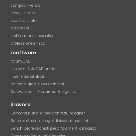
compro - vendo
casa - studio
esami di stato
blablabla
certificazione energetica
professione e fisco
i
software
forum CAD
lezioni di AutoCAD on-line
librerie dei simboli
Software gratuiti per architetti
Software per il Risparmio Energetico
il
lavoro
Concorsi pubblici per Architetti, Ingegneri
Borse di studio, assegni di ricerca, incarichi
Elenchi professionisti per affidamenti d'incarico
Gare per affidamenti d'incarico