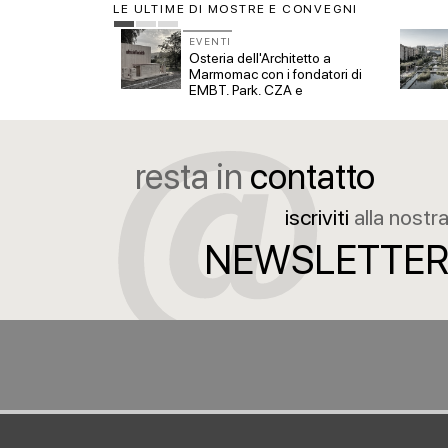
LE ULTIME DI MOSTRE E CONVEGNI
EVENTI
ano. Laboratorio
Osteria dell'Architetto a
er nuovi
Marmomac con i fondatori di
EMBT, Park, CZA e
ELASTICOFarm
resta in
contatto
iscriviti
alla nostr
NEWSLETTE