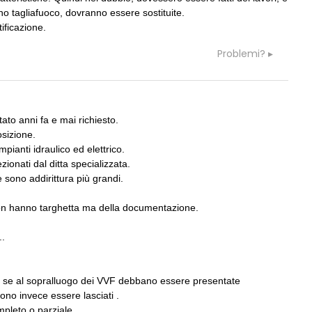
 tagliafuoco, dovranno essere sostituite.
ificazione.
Problemi?
10
NOTIZIE
 per il lungomare di
La Fabbrica di ceramiche Solimene 
Vietri sul Mare: un progetto nato qua
per caso
ato anni fa e mai richiesto.
11
NOTIZIE
osizione.
a lungo l'Italia: tre
Renzo Piano World Tour 2026, ottav
tra Palermo, Verona e
mpianti idraulico ed elettrico.
edizione in partenza. Rotta verso Ov
ionati dal ditta specializzata.
e sono addirittura più grandi.
12
EVENTI
professioni, ok al Senato:
Osteria dell'Architetto a Marmomac 
on hanno targhetta ma della documentazione.
itazione, competenze,
i fondatori di EMBT, Park, CZA e
quo compenso
ELASTICOFarm
..
 se al sopralluogo dei VVF debbano essere presentate
no invece essere lasciati .
mpleto o parziale.