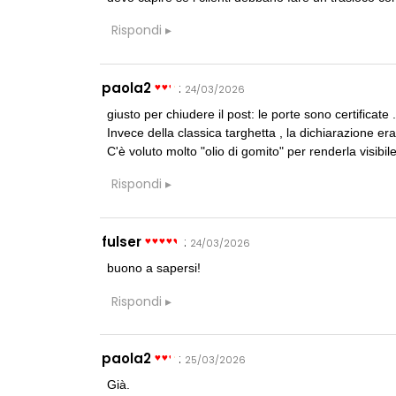
Rispondi
paola2
:
24/03/2026
giusto per chiudere il post: le porte sono certificate 
Invece della classica targhetta , la dichiarazione er
C'è voluto molto "olio di gomito" per renderla visibile
Rispondi
fulser
:
24/03/2026
buono a sapersi!
Rispondi
paola2
:
25/03/2026
Già.