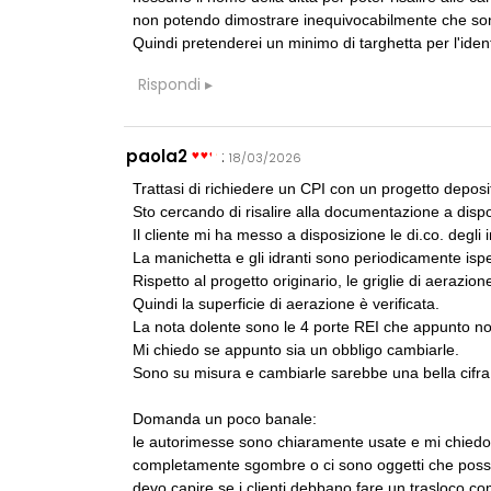
non potendo dimostrare inequivocabilmente che sono
Quindi pretenderei un minimo di targhetta per l'ident
Rispondi
NOTIZIE
07
CONCORSI
Le città cantate da Francesco Guccini
Un nuovo volto
Villammare
paola2
:
18/03/2026
Trattasi di richiedere un CPI con un progetto deposit
UP-TO-DATE
08
EVENTI
L'Agenzia del Demanio lancia gare per
Sto cercando di risalire alla documentazione a disp
Con Carlo Scarp
accordi quadro da 219 milioni per servizi
appuntamenti 
Il cliente mi ha messo a disposizione le di.co. degli i
di architettura
Venezia
La manichetta e gli idranti sono periodicamente ispez
Rispetto al progetto originario, le griglie di aerazion
FORMAZIONE
09
UP-TO-DATE
Quindi la superficie di aerazione è verificata.
I Cantieri by LandWorks 2026,
Riforma delle 
La nota dolente sono le 4 porte REI che appunto n
autocostruzione e vita comunitaria in
novità su abil
Sardegna, a picco sul mare
Mi chiedo se appunto sia un obbligo cambiarle.
tirocini ed e
Sono su misura e cambiarle sarebbe una bella cifra
Domanda un poco banale:
le autorimesse sono chiaramente usate e mi chiedo
completamente sgombre o ci sono oggetti che posso
devo capire se i clienti debbano fare un trasloco co