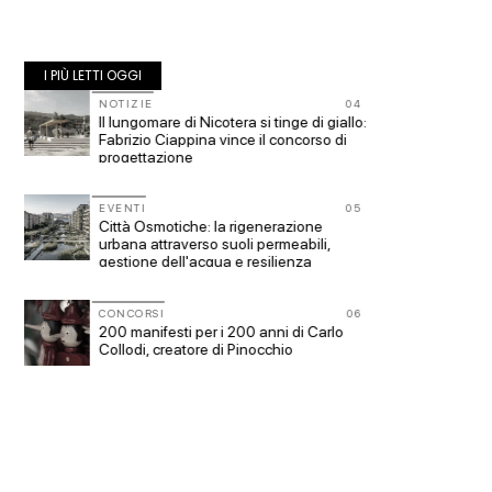
I PIÙ LETTI OGGI
01
NOTIZIE
04
NOTIZI
a
Il lungomare di Nicotera si tinge di giallo:
Le citt
si
Fabrizio Ciappina vince il concorso di
progettazione
UP-TO-
L'Agenz
02
EVENTI
05
a
Città Osmotiche: la rigenerazione
accordi
est
urbana attraverso suoli permeabili,
di archi
gestione dell'acqua e resilienza
climatica
FORMA
03
I Canti
CONCORSI
06
con
200 manifesti per i 200 anni di Carlo
autocos
Collodi, creatore di Pinocchio
Sardegn