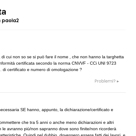
ta
a
paola2
09
BLABLABLA
s
spese accessorie
Dimissioni
tta di cui non so se si può fare il nome , che non hanno la targhetta
 conformità certificata secondo la norma CNVVF - CCi UNI 9723
10
CONSIGLI
D
e n. di certificato e numero di omologazione ?
ttista impianti per
gradino 15cm
rogettazione in Spagna
Problemi?
CONSIGLI
11
A
Prefabbricato / costruzione tradizion
inenziali
ecessaria SE hanno, appunto, la dichiarazione/certificato e
CONSIGLI
12
M
Maarco
dete troppo tempo con i
scommettere che tra 5 anni o anche meno dichiarazioni e altri
n le avranno più/non sapranno dove sono finite/non ricorderà
ratteristiche. Quindi nel dubbio, dovessero essere fatti dei lavori, e