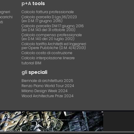
p+A
tools
egneri
Calcolo fattura professionale
ncarichi
Calcolo parcella D.Lgs.36/2023
(ex D.M. 17 giugno 2016)
ti
Calcolo parcella DM 17 giugno 2016
(ex D.M. 143 del 31 ottobre 2013)
Calcolo compenso professionale
(ex D.M. 140 del 20 luglio 2012)
Calcolo tariffa Architetti ed Ingegneri
per Opere Pubbliche (D.M. 4/4/2001)
Calcolo costo di costruzione
Calcolo interpolazione lineare
tutorial BIM
gli
speciali
Biennale di architettura 2025
Renzo Piano World Tour 2024
Milano Design Week 2024
Wood Architecture Prize 2024