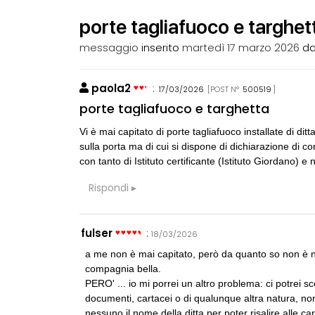
porte tagliafuoco e targhet
messaggio
inserito
martedì 17 marzo 2026
d
paola2
:
17/03/2026
[POST N°
500519
]
CONSIGLI
05
CONSIGLI
p
a
porte tagliafuoco e targhetta
spulciando qua e là... vecchia pratica
preventivo e 
Vi è mai capitato di porte tagliafuoco installate di di
sulla porta ma di cui si dispone di dichiarazione di
CONSIGLI
06
GRUPPI
M
G
con tanto di Istituto certificante (Istituto Giordano) 
Manuale per direzione lavori
Cerco un Proge
consorso di p
Rispondi
CONSIGLI
07
CONSIGLI
p
c
Superficie Lorda immutata ma aumento
Parcheggi pert
s.u per diverso spessore muri e ...
fulser
:
18/03/2026
a me non è mai capitato, però da quanto so non è n
CONSIGLI
08
BLABLABLA
compagnia bella.
S
D
Preventivo per Direzione Lavori edili
Anche voi per
PERO' ... io mi porrei un altro problema: ci potrei 
render?
documenti, cartacei o di qualunque altra natura, no
nessuno il nome della ditta per poter risalire alle ca