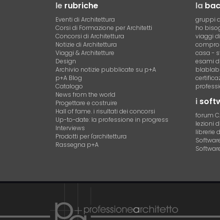
le
rubriche
la
ba
Eventi di Architettura
gruppi d
Corsi di Formazione per Architetti
ho bisog
Concorsi di Architettura
viaggi d
Notizie di Architettura
compro 
Viaggi & Architetture
casa - s
Design
esami di
Archivio notizie pubblicate su p+A
blablab
p+A Blog
certific
Catalogo
professi
News from the world
i
soft
Progettare e costruire
Hall of fame. i risultati dei concorsi
forum 
Up-to-date: la professione in progress
lezioni 
Interviews
librerie 
Prodotti per l'architettura
Software 
Rassegna p+A
Software