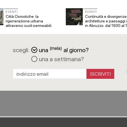
EVENTI
EVENTI
Città Osmotiche: la
Continuità e divergenze
rigenerazione urbana
architetture e paesaggi 
attraverso suoli permeabili,
in Abruzzo, dal 1930 al
gestione dell'acqua e
resilienza climatica
(mela)
scegli:
una
al giorno?
una a settimana?
a
R
ISCRIVITI