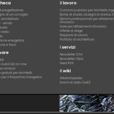
checa
il
lavoro
i progettazione
Concorsi pubblici per Architetti, Ing
no di un consiglio
Borse di studio, assegni di ricerca, i
i architettura
Elenchi professionisti per affidamen
d'incarico
- vendo
Gare per affidamenti d'incarico
tudio
Offerte di stage
 stato
Rapporti di Lavoro
la
Portfolio di architettura
azione energetica
one e fisco
i
servizi
ware
Newsletter 07nl
Newsletter 01pa
CAD
Feed RSS
di AutoCAD on-line
dei simboli
il
wiki
gratuiti per architetti
 per il Risparmio Energetico
WikiArchipedia
Esami di stato (wiki)