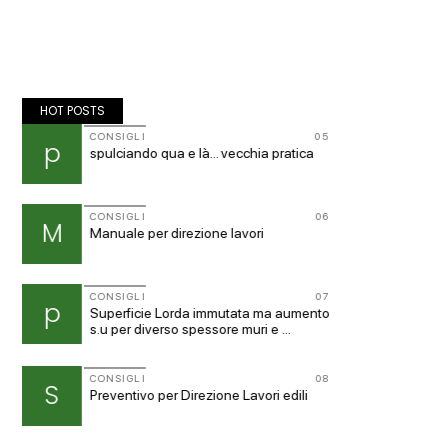
HOT POSTS
01
CONSIGLI
05
CONSIG
p
a
spulciando qua e là... vecchia pratica
prevent
02
CONSIGLI
06
GRUPPI
M
G
Manuale per direzione lavori
Cerco u
consors
03
CONSIGLI
07
CONSIG
p
c
ale
Superficie Lorda immutata ma aumento
Parcheg
s.u per diverso spessore muri e ...
04
CONSIGLI
08
BLABLA
S
D
Preventivo per Direzione Lavori edili
Anche v
render