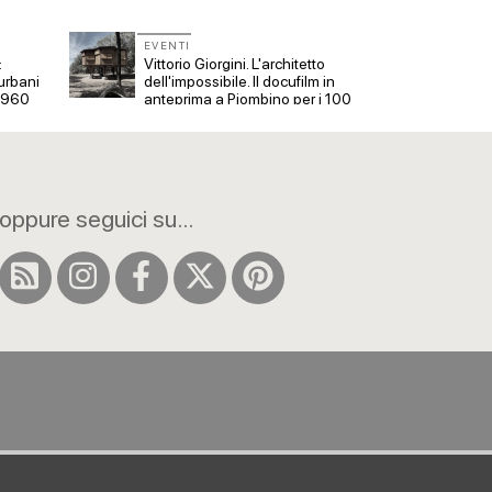
EVENTI
EVENT
:
Vittorio Giorgini. L'architetto
Con Ca
urbani
dell'impossibile. Il docufilm in
tre ap
 1960
anteprima a Piombino per i 100
Veron
anni
oppure seguici su...