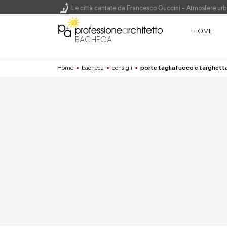
Le città cantate da Francesco Guccini - Atmosfere urba
Renzo Piano World Tour 2026, ottava edizione in parte
HOME
BACHECA
Home
▪
bacheca
▪
consigli
▪
porte tagliafuoco e targhett
200 manifesti per i 200 anni di Carlo Collodi, creato