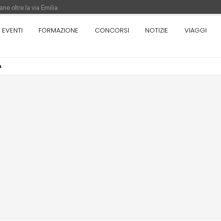
ne oltre la via Emilia
nza. Rotta verso Ovest - Europa, Stati Uniti e Canada | 22 agosto > 30 settem
EVENTI
FORMAZIONE
CONCORSI
NOTIZIE
VIAGGI
a
re di Pinocchio - Call di grafica promossa dal Museo MAGMA per la realizzazione