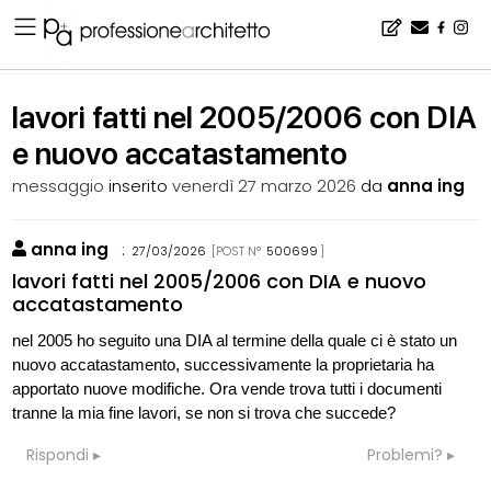
Home
▪
bacheca
▪
consigli
▪
lavori fatti nel 2005/2006 con DIA e nuovo accatastamento
lavori fatti nel 2005/2006 con DIA
e nuovo accatastamento
messaggio
inserito
venerdì 27 marzo 2026
da
anna ing
anna ing
:
27/03/2026
[POST N°
500699
]
lavori fatti nel 2005/2006 con DIA e nuovo
accatastamento
nel 2005 ho seguito una DIA al termine della quale ci è stato un
nuovo accatastamento, successivamente la proprietaria ha
apportato nuove modifiche. Ora vende trova tutti i documenti
tranne la mia fine lavori, se non si trova che succede?
Rispondi
Problemi?