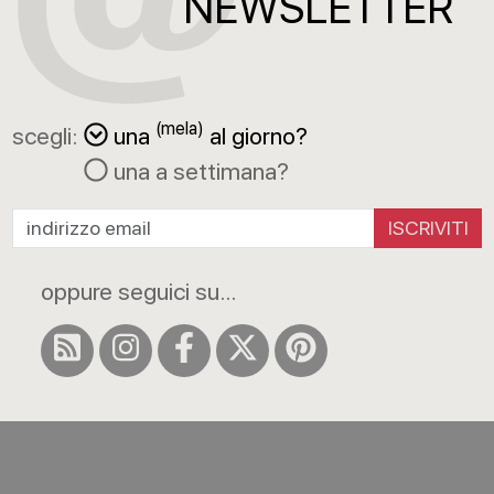
NEWSLETTER
(mela)
scegli:
una
al giorno?
una a settimana?
ISCRIVITI
oppure seguici su...