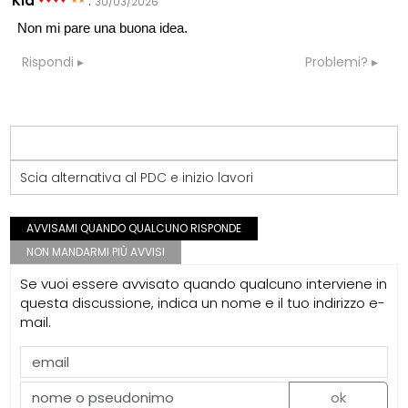
Kia
:
30/03/2026
Non mi pare una buona idea.
Rispondi
Problemi?
Scia alternativa al PDC e inizio lavori
AVVISAMI QUANDO QUALCUNO RISPONDE
NON MANDARMI PIÙ AVVISI
Se vuoi essere avvisato quando qualcuno interviene in
questa discussione, indica un nome e il tuo indirizzo e-
mail.
ok