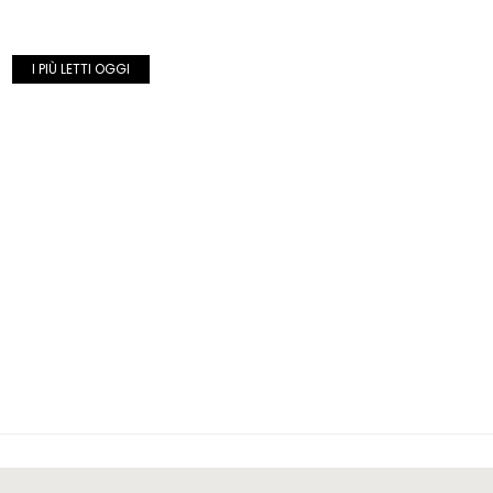
I PIÙ LETTI OGGI