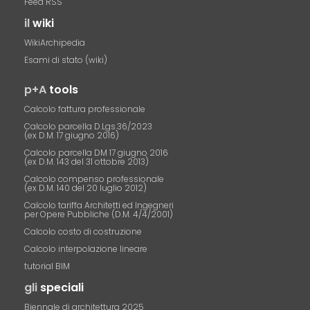
Feed RSS
il
wiki
WikiArchipedia
Esami di stato (wiki)
p+A
tools
Calcolo fattura professionale
Calcolo parcella D.Lgs.36/2023
(ex D.M. 17 giugno 2016)
Calcolo parcella DM 17 giugno 2016
(ex D.M. 143 del 31 ottobre 2013)
Calcolo compenso professionale
(ex D.M. 140 del 20 luglio 2012)
Calcolo tariffa Architetti ed Ingegneri
per Opere Pubbliche (D.M. 4/4/2001)
Calcolo costo di costruzione
Calcolo interpolazione lineare
tutorial BIM
gli
speciali
Biennale di architettura 2025