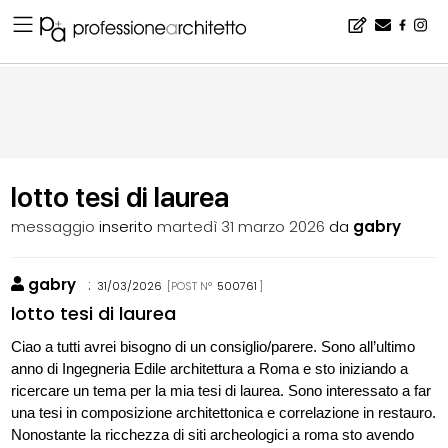
Home
▪
bacheca
▪
consigli
▪
lotto tesi di laurea
lotto tesi di laurea
messaggio
inserito
martedì 31 marzo 2026
da
gabry
gabry
:
31/03/2026
[POST N°
500761
]
lotto tesi di laurea
Ciao a tutti avrei bisogno di un consiglio/parere. Sono all’ultimo
anno di Ingegneria Edile architettura a Roma e sto iniziando a
ricercare un tema per la mia tesi di laurea. Sono interessato a far
una tesi in composizione architettonica e correlazione in restauro.
Nonostante la ricchezza di siti archeologici a roma sto avendo