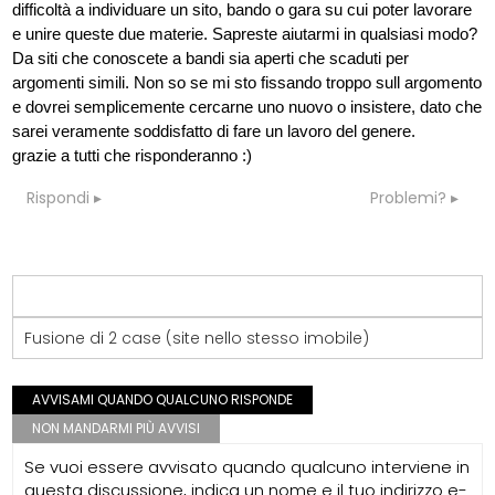
difficoltà a individuare un sito, bando o gara su cui poter lavorare
e unire queste due materie. Sapreste aiutarmi in qualsiasi modo?
Da siti che conoscete a bandi sia aperti che scaduti per
argomenti simili. Non so se mi sto fissando troppo sull argomento
e dovrei semplicemente cercarne uno nuovo o insistere, dato che
sarei veramente soddisfatto di fare un lavoro del genere.
grazie a tutti che risponderanno :)
Rispondi
Problemi?
Fusione di 2 case (site nello stesso imobile)
AVVISAMI QUANDO QUALCUNO RISPONDE
NON MANDARMI PIÙ AVVISI
Se vuoi essere avvisato quando qualcuno interviene in
questa discussione, indica un nome e il tuo indirizzo e-