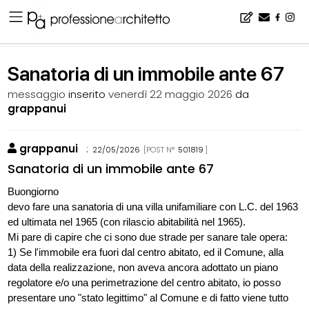
Home
▪
bacheca
▪
consigli
▪
Sanatoria di un immobile ante 67
Sanatoria di un immobile ante 67
messaggio
inserito
venerdì 22 maggio 2026
da
grappanui
grappanui
:
22/05/2026
[POST N°
501819
]
Sanatoria di un immobile ante 67
Buongiorno
devo fare una sanatoria di una villa unifamiliare con L.C. del 1963
ed ultimata nel 1965 (con rilascio abitabilità nel 1965).
Mi pare di capire che ci sono due strade per sanare tale opera:
1) Se l'immobile era fuori dal centro abitato, ed il Comune, alla
data della realizzazione, non aveva ancora adottato un piano
regolatore e/o una perimetrazione del centro abitato, io posso
presentare uno "stato legittimo" al Comune e di fatto viene tutto