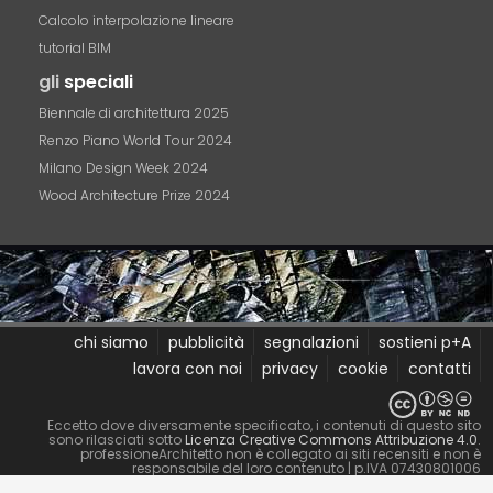
Calcolo interpolazione lineare
tutorial BIM
gli
speciali
Biennale di architettura 2025
Renzo Piano World Tour 2024
Milano Design Week 2024
Wood Architecture Prize 2024
chi siamo
pubblicità
segnalazioni
sostieni p+A
lavora con noi
privacy
cookie
contatti
Eccetto dove diversamente specificato, i contenuti di questo sito
sono rilasciati sotto
Licenza Creative Commons Attribuzione 4.0
.
professioneArchitetto non è collegato ai siti recensiti e non è
responsabile del loro contenuto
| p.IVA 07430801006