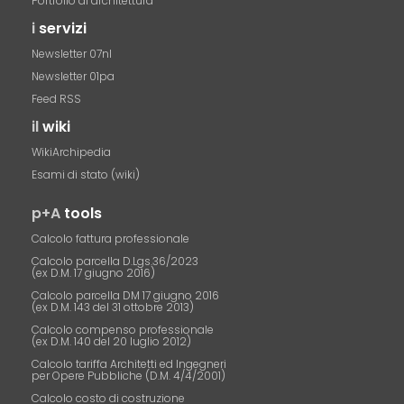
Portfolio di architettura
i
servizi
Newsletter 07nl
Newsletter 01pa
Feed RSS
il
wiki
WikiArchipedia
Esami di stato (wiki)
p+A
tools
Calcolo fattura professionale
Calcolo parcella D.Lgs.36/2023
(ex D.M. 17 giugno 2016)
Calcolo parcella DM 17 giugno 2016
(ex D.M. 143 del 31 ottobre 2013)
Calcolo compenso professionale
(ex D.M. 140 del 20 luglio 2012)
Calcolo tariffa Architetti ed Ingegneri
per Opere Pubbliche (D.M. 4/4/2001)
Calcolo costo di costruzione