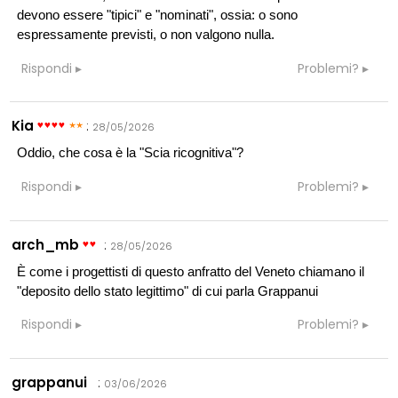
devono essere "tipici" e "nominati", ossia: o sono
espressamente previsti, o non valgono nulla.
Rispondi
Problemi?
Kia
:
28/05/2026
Oddio, che cosa è la "Scia ricognitiva"?
Rispondi
Problemi?
arch_mb
:
28/05/2026
È come i progettisti di questo anfratto del Veneto chiamano il
"deposito dello stato legittimo" di cui parla Grappanui
Rispondi
Problemi?
grappanui
:
03/06/2026