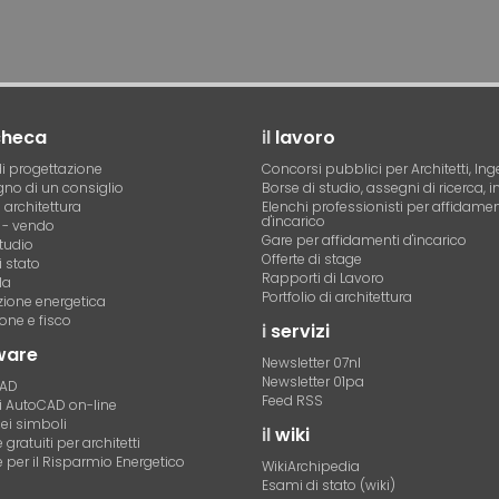
checa
il
lavoro
i progettazione
Concorsi pubblici per Architetti, Ing
no di un consiglio
Borse di studio, assegni di ricerca, i
i architettura
Elenchi professionisti per affidamen
d'incarico
- vendo
Gare per affidamenti d'incarico
tudio
Offerte di stage
 stato
Rapporti di Lavoro
la
Portfolio di architettura
azione energetica
one e fisco
i
servizi
ware
Newsletter 07nl
Newsletter 01pa
CAD
Feed RSS
di AutoCAD on-line
dei simboli
il
wiki
gratuiti per architetti
 per il Risparmio Energetico
WikiArchipedia
Esami di stato (wiki)