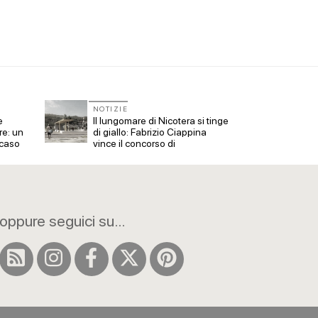
NOTIZIE
NOTIZ
e
Il lungomare di Nicotera si tinge
Il mus
re: un
di giallo: Fabrizio Ciappina
Kanal
 caso
vince il concorso di
dedica
progettazione
all'ar
oppure seguici su...