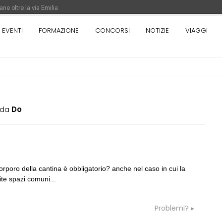
ne oltre la via Emilia
nza. Rotta verso Ovest - Europa, Stati Uniti e Canada | 22 agosto > 30 settem
EVENTI
FORMAZIONE
CONCORSI
NOTIZIE
VIAGGI
re di Pinocchio - Call di grafica promossa dal Museo MAGMA per la realizzazione
da
Do
05
CONSIGLI
a
 e là... vecchia pratica
preventivo e spese accessorie
corporo della cantina è obbligatorio? anche nel caso in cui la
te spazi comuni...
06
GRUPPI
G
rezione lavori
Cerco un Progettista impianti per
consorso di progettazione in Spagn
Problemi?