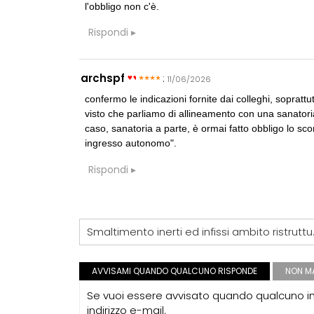
accordi quadro
l'obbligo non c'è.
di architettura
Rispondi
archspf
:
11/06/2026
confermo le indicazioni fornite dai colleghi, sopratt
visto che parliamo di allineamento con una sanatoria
caso, sanatoria a parte, è ormai fatto obbligo lo sco
ingresso autonomo".
Rispondi
Smaltimento
AVVISAMI QUANDO QUALCUNO RISPONDE
NON MA
Se vuoi essere avvisato quando qualcuno int
indirizzo e-mail.