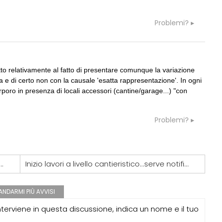
 da 219 milioni per servizi
novità su abilitazione, competenze,
tirocini ed equo compenso
Problemi?
utto relativamente al fatto di presentare comunque la variazione
 e di certo non con la causale 'esatta rappresentazione'. In ogni
rporo in presenza di locali accessori (cantine/garage...) "con
Problemi?
 inerti ed infissi ambito ristrutturazione
Inizio lavori a livello cantieristico...serve notifica preliminare?
NDARMI PIÙ AVVISI
erviene in questa discussione, indica un nome e il tuo