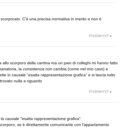
07
CONSIGLI
c
rda immutata ma aumento
Parcheggi pertinenziali
 spessore muri e ...
 scorporato. C'è una precisa normativa in merito e non è
08
CONSIGLI
S
 Direzione Lavori edili
Frazionamento immobile
Problemi?
a allo scorporo della cantina ma un paio di colleghi mi hanno fatto
 sanatoria, la consistenza non cambia (come nel mio caso) e
07
CONCORSI
ette in causale "esatta rappresentazione grafica" e si lascia tutto
per i 200 anni di Carlo
Un nuovo volto per il lungomare di
ore di Pinocchio
Villammare
trovato nulla a riguardo
Problemi?
08
EVENTI
 LandWorks 2026,
Con Carlo Scarpa lungo l'Italia: tre
e e vita comunitaria in
appuntamenti tra Palermo, Verona e
icco sul mare
Venezia
 la causale "esatta rappresentazione grafica".
09
UP-TO-DATE
 scorporo, se è direttamente comunicante con l'appartamento
 Demanio lancia gare per
Riforma delle professioni, ok al Sena