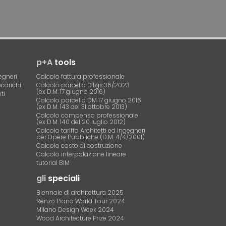
p+A
tools
egneri
Calcolo fattura professionale
ncarichi
Calcolo parcella D.Lgs.36/2023
(ex D.M. 17 giugno 2016)
ti
Calcolo parcella DM 17 giugno 2016
(ex D.M. 143 del 31 ottobre 2013)
Calcolo compenso professionale
(ex D.M. 140 del 20 luglio 2012)
Calcolo tariffa Architetti ed Ingegneri
per Opere Pubbliche (D.M. 4/4/2001)
Calcolo costo di costruzione
Calcolo interpolazione lineare
tutorial BIM
gli
speciali
Biennale di architettura 2025
Renzo Piano World Tour 2024
Milano Design Week 2024
Wood Architecture Prize 2024