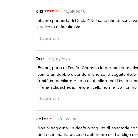
CONSIGLI
p
Superficie Lo
s.u per diverso
Kia
:
26/05/2026
Stiamo parlando di Docfa? Nel caso che descrivi va
CONSIGLI
qualcosa di facoltativo
S
Preventivo per
Rispondi
Do
:
27/05/2026
Esatto, parlo di Docfa. Conosco la normativa relativ
venire un dubbio dicendomi che se, a seguito della
CONCORSI
l'unità immobiliare è nata così, allora nel Docfa si m
200 manifesti 
Collodi, creat
in una sola scheda. Però a livello normativo non ho 
Rispondi
FORMAZIONE
I Cantieri by
autocostruzion
Sardegna, a p
unfor
:
27/05/2026
Non si aggiorna un docfa a seguito di sanatoria con
UP-TO-DATE
Se la cantina ha accesso autonomo c'è l'obbligo di
L'Agenzia del