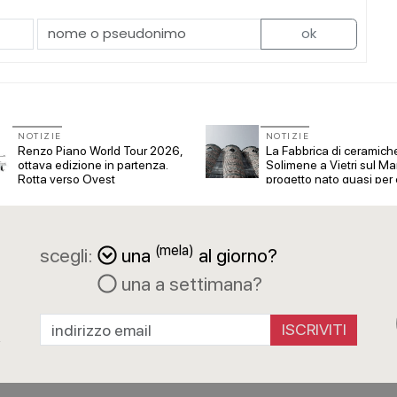
ok
NOTIZIE
NOTIZIE
Renzo Piano World Tour 2026,
La Fabbrica di ceramich
ottava edizione in partenza.
Solimene a Vietri sul Ma
Rotta verso Ovest
progetto nato quasi per
(mela)
scegli:
una
al giorno?
una a settimana?
a
R
ISCRIVITI