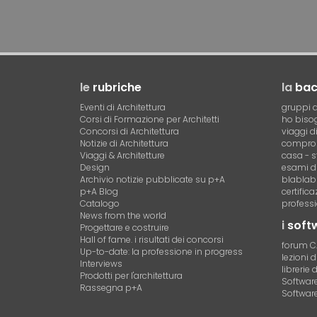
le
rubriche
la
ba
Eventi di Architettura
gruppi d
Corsi di Formazione per Architetti
ho bisog
Concorsi di Architettura
viaggi d
Notizie di Architettura
compro 
Viaggi & Architetture
casa - s
Design
esami di
Archivio notizie pubblicate su p+A
blablab
p+A Blog
certific
Catalogo
professi
News from the world
i
soft
Progettare e costruire
Hall of fame. i risultati dei concorsi
forum 
Up-to-date: la professione in progress
lezioni 
Interviews
librerie 
Prodotti per l'architettura
Software 
Rassegna p+A
Software