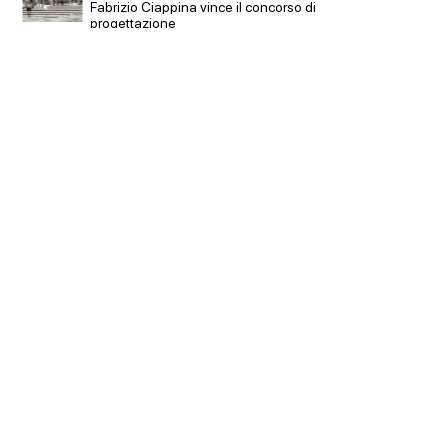
urbana 
Fabrizio Ciappina vince il concorso di
gestion
progettazione
climati