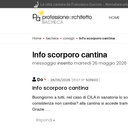
Le città cantate da Francesco Guccini - Atmosfere urba
Renzo Piano World Tour 2026, ottava edizione in parte
HOME
BACHECA
Home
▪
bacheca
▪
consigli
▪
Info scorporo cantina
200 manifesti per i 200 anni di Carlo Collodi, creato
Info scorporo cantina
messaggio
inserito
martedì 26 maggio 2026
Do
:
26/05/2026
[POST N°
501900
]
CONSIGLI
p
Info scorporo cantina
spulciando qua
Buongiorno a tutti, nel caso di CILA in sanatoria lo s
consistenza non cambia? alla cantina si accede trami
CONSIGLI
M
Grazie.....
Manuale per di
Rispondi