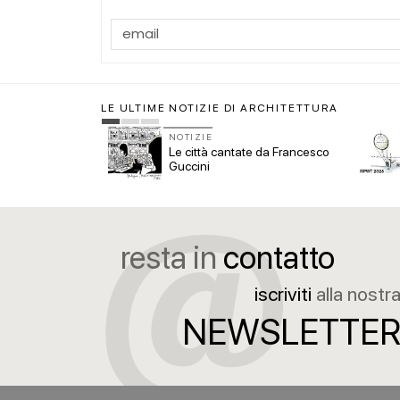
LE ULTIME NOTIZIE DI ARCHITETTURA
NOTIZIE
ettura 2027, i 10
Le città cantate da Francesco
er il Padiglione
Guccini
resta in
contatto
iscriviti
alla nostr
NEWSLETTE