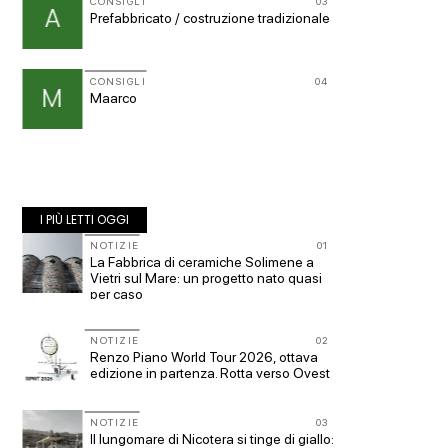
CONSIGLI
03
CONSIG
11
A
p
Prefabbricato / costruzione tradizionale
Superf
s.u per
CONSIGLI
04
12
CONSIG
M
S
Maarco
Prevent
I PIÙ LETTI OGGI
10
NOTIZIE
01
NOTIZI
La Fabbrica di ceramiche Solimene a
Le citt
Vietri sul Mare: un progetto nato quasi
per caso
EVENTI
11
Osteria
NOTIZIE
02
Renzo Piano World Tour 2026, ottava
i fonda
edizione in partenza. Rotta verso Ovest
ELAST
EVENTI
12
NOTIZIE
03
Città O
to:
Il lungomare di Nicotera si tinge di giallo: