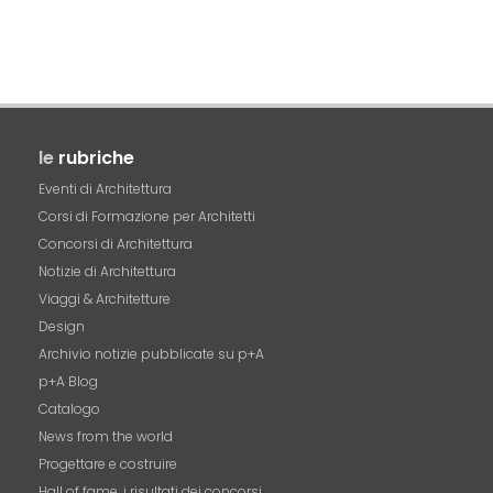
le
rubriche
Eventi di Architettura
Corsi di Formazione per Architetti
Concorsi di Architettura
Notizie di Architettura
Viaggi & Architetture
Design
Archivio notizie pubblicate su p+A
p+A Blog
Catalogo
News from the world
Progettare e costruire
Hall of fame. i risultati dei concorsi