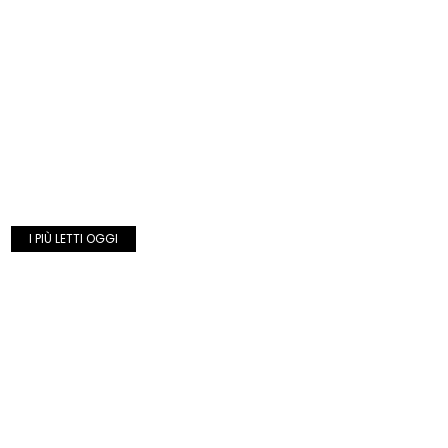
I PIÙ LETTI OGGI