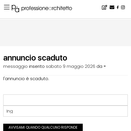
Home
▪
bacheca
▪
lavoro
▪
annuncio scaduto
annuncio scaduto
messaggio
inserito
sabato 9 maggio 2026
da
-
l'annuncio è scaduto.
Ing
AVVISAMI QUANDO QUALCUNO RISPONDE