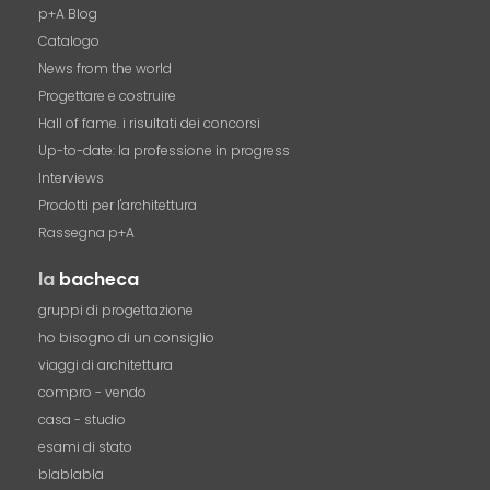
p+A Blog
Catalogo
News from the world
Progettare e costruire
Hall of fame. i risultati dei concorsi
Up-to-date: la professione in progress
Interviews
Prodotti per l'architettura
Rassegna p+A
la
bacheca
gruppi di progettazione
ho bisogno di un consiglio
viaggi di architettura
compro - vendo
casa - studio
esami di stato
blablabla