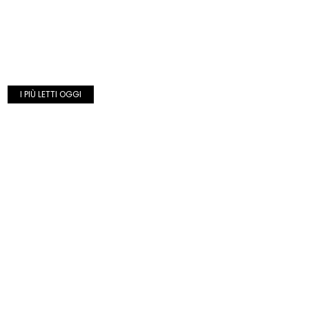
I PIÙ LETTI OGGI