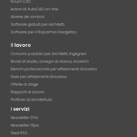
forum CAD
lezioni di AutoCAD on-line
librerie dei simboli
Software gratuiti per architetti
Software per il Risparmio Energetico
il
lavoro
Concorsi pubblici per Architetti, Ingegneri
Borse di studio, assegni di ricerca, incarichi
Elenchi professionisti per affidamenti d'incarico
Gare per affidamenti d'incarico
Offerte di stage
Rapporti di Lavoro
Portfolio di architettura
i
servizi
Newsletter 07nl
Newsletter 01pa
Feed RSS