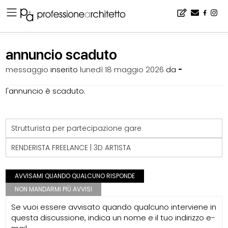
Home
▪
bacheca
▪
lavoro
▪
annuncio scaduto
annuncio scaduto
messaggio
inserito
lunedì 18 maggio 2026
da
-
l'annuncio è scaduto.
Strutturista per partecipazione gare
RENDERISTA FREELANCE | 3D ARTISTA
AVVISAMI QUANDO QUALCUNO RISPONDE
NON MANDARMI PIÙ AVVISI
Se vuoi essere avvisato quando qualcuno interviene in
questa discussione, indica un nome e il tuo indirizzo e-