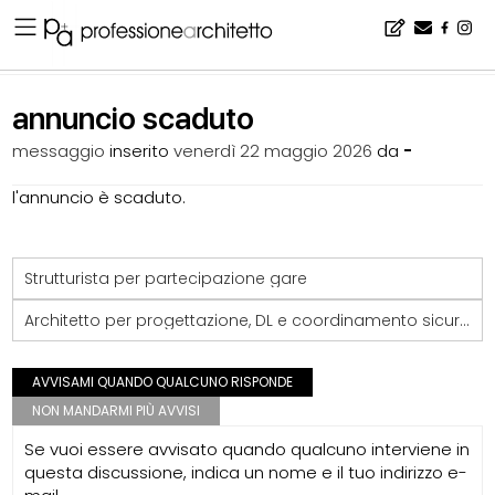
Home
▪
bacheca
▪
lavoro
▪
annuncio scaduto
annuncio scaduto
messaggio
inserito
venerdì 22 maggio 2026
da
-
l'annuncio è scaduto.
Strutturista per partecipazione gare
Architetto per progettazione, DL e coordinamento sicurezza
AVVISAMI QUANDO QUALCUNO RISPONDE
NON MANDARMI PIÙ AVVISI
Se vuoi essere avvisato quando qualcuno interviene in
questa discussione, indica un nome e il tuo indirizzo e-