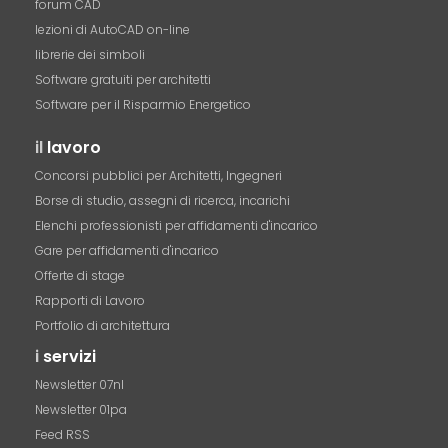
forum CAD
lezioni di AutoCAD on-line
librerie dei simboli
Software gratuiti per architetti
Software per il Risparmio Energetico
il
lavoro
Concorsi pubblici per Architetti, Ingegneri
Borse di studio, assegni di ricerca, incarichi
Elenchi professionisti per affidamenti d'incarico
Gare per affidamenti d'incarico
Offerte di stage
Rapporti di Lavoro
Portfolio di architettura
i
servizi
Newsletter 07nl
Newsletter 01pa
Feed RSS