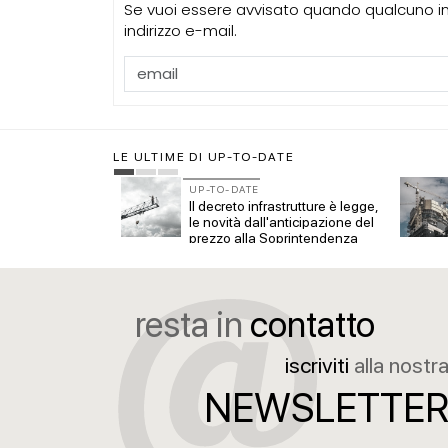
Se vuoi essere avvisato quando qualcuno int
indirizzo e-mail.
LE ULTIME DI UP-TO-DATE
UP-TO-DATE
he per il 2026
Il decreto infrastrutture è legge,
eizzo del
le novità dall'anticipazione del
nche per non
prezzo alla Soprintendenza
speciale
resta in
contatto
iscriviti
alla nostr
NEWSLETTE