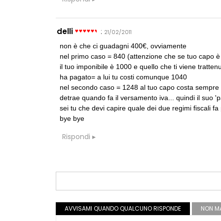
L'Agenzia del
accordi quadro
di architettura
delli
:
21/02/2011
non è che ci guadagni 400€, ovviamente
nel primo caso = 840 (attenzione che se tuo capo è i
il tuo imponibile è 1000 e quello che ti viene tratte
ha pagato= a lui tu costi comunque 1040
nel secondo caso = 1248 al tuo capo costa sempre 
detrae quando fa il versamento iva... quindi il suo '
sei tu che devi capire quale dei due regimi fiscali 
bye bye
Rispondi
AVVISAMI QUANDO QUALCUNO RISPONDE
NON MA