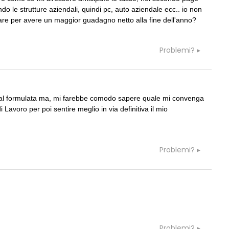
07
CONSIGLI
c
 e là... vecchia pratica
Parcheggi pertinenziali
do le strutture aziendali, quindi pc, auto aziendale ecc.. io non
are per avere un maggior guadagno netto alla fine dell'anno?
08
GRUPPI
G
Problemi?
rda immutata ma aumento
Cerco un Progettista impianti per
 spessore muri e ...
consorso di progettazione in Spagn
l formulata ma, mi farebbe comodo sapere quale mi convenga
 Lavoro per poi sentire meglio in via definitiva il mio
07
EVENTI
professioni, ok al Senato:
Osteria dell'Architetto a Marmomac 
itazione, competenze,
i fondatori di EMBT, Park, CZA e
Problemi?
quo compenso
ELASTICOFarm
08
NOTIZIE
a lungo l'Italia: tre
Tashkent modernista è sito Unesco:
tra Palermo, Verona e
dieci architetture nella World Herita
List
09
EVENTI
Problemi?