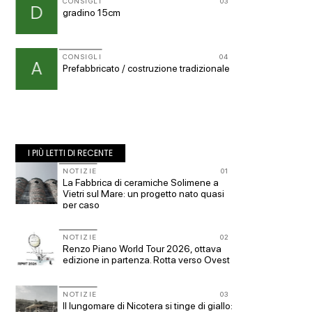
11
CONSIGLI
03
CONSIG
D
p
gradino 15cm
spulcia
12
CONSIGLI
04
CONSIG
A
p
Prefabbricato / costruzione tradizionale
Superf
a
s.u per
I PIÙ LETTI DI RECENTE
10
NOTIZIE
01
NOTIZI
con
La Fabbrica di ceramiche Solimene a
Roma, p
Vietri sul Mare: un progetto nato quasi
piazza 
per caso
Office 
11
NOTIZIE
02
EVENTI
Renzo Piano World Tour 2026, ottava
Vittorio
ge
edizione in partenza. Rotta verso Ovest
dell'im
a Piomb
NOTIZIE
03
12
UP-TO-
Il lungomare di Nicotera si tinge di giallo: