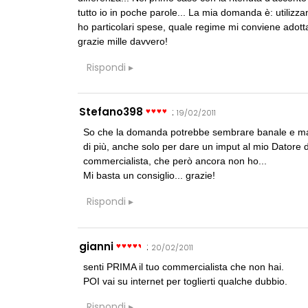
CONSIGLI
p
spulciando qua
tutto io in poche parole... La mia domanda è: utilizzan
ho particolari spese, quale regime mi conviene adott
grazie mille davvero!
CONSIGLI
p
Rispondi
Superficie Lo
s.u per diverso
Stefano398
:
19/02/2011
So che la domanda potrebbe sembrare banale e ma
di più, anche solo per dare un imput al mio Datore di
commercialista, che però ancora non ho...
UP-TO-DATE
Mi basta un consiglio... grazie!
Riforma delle 
novità su abil
Rispondi
tirocini ed e
EVENTI
gianni
:
Con Carlo Scarp
20/02/2011
appuntamenti 
senti PRIMA il tuo commercialista che non hai.
Venezia
POI vai su internet per toglierti qualche dubbio.
UP-TO-DATE
Rispondi