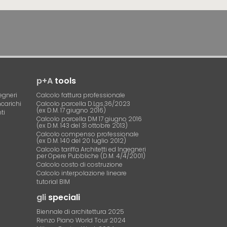
p+A
tools
egneri
Calcolo fattura professionale
ncarichi
Calcolo parcella D.Lgs.36/2023
(ex D.M. 17 giugno 2016)
ti
Calcolo parcella DM 17 giugno 2016
(ex D.M. 143 del 31 ottobre 2013)
Calcolo compenso professionale
(ex D.M. 140 del 20 luglio 2012)
Calcolo tariffa Architetti ed Ingegneri
per Opere Pubbliche (D.M. 4/4/2001)
Calcolo costo di costruzione
Calcolo interpolazione lineare
tutorial BIM
gli
speciali
Biennale di architettura 2025
Renzo Piano World Tour 2024