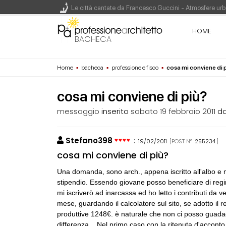
Le città cantate da Francesco Guccini - Atmosfere urba
Renzo Piano World Tour 2026, ottava edizione in parte
HOME
BACHECA
Home
▪
bacheca
▪
professione e fisco
▪
cosa mi conviene di 
200 manifesti per i 200 anni di Carlo Collodi, creato
cosa mi conviene di più?
messaggio
inserito
sabato 19 febbraio 2011
d
Stefano398
:
19/02/2011
[POST N°
255234
]
CONSIGLI
M
cosa mi conviene di più?
Maarco
Una domanda, sono arch., appena iscritto all'albo e 
stipendio. Essendo giovane posso beneficiare di regim
CONSIGLI
M
mi iscriverò ad inarcassa ed ho letto i contributi da 
Manuale per di
mese, guardando il calcolatore sul sito, se adotto il r
produttive 1248€. è naturale che non ci posso guada
differenza... Nel primo caso con la ritenuta d'accon