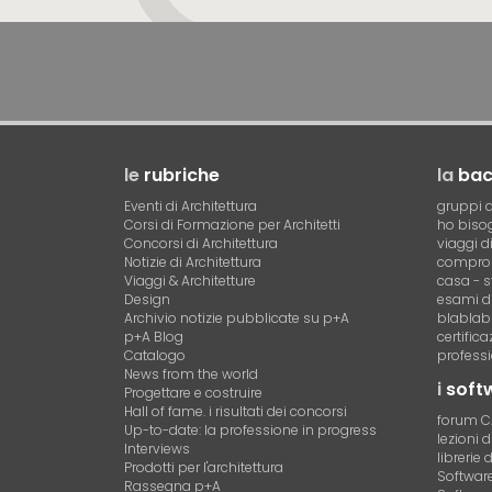
le
rubriche
la
ba
Eventi di Architettura
gruppi d
Corsi di Formazione per Architetti
ho bisog
Concorsi di Architettura
viaggi d
Notizie di Architettura
compro 
Viaggi & Architetture
casa - s
Design
esami di
Archivio notizie pubblicate su p+A
blablab
p+A Blog
certific
Catalogo
professi
News from the world
i
soft
Progettare e costruire
Hall of fame. i risultati dei concorsi
forum 
Up-to-date: la professione in progress
lezioni 
Interviews
librerie 
Prodotti per l'architettura
Software 
Rassegna p+A