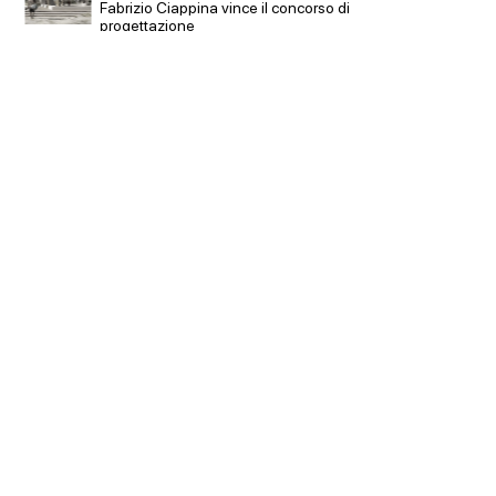
Cambio
Fabrizio Ciappina vince il concorso di
sempre 
progettazione
prescri
Salva-