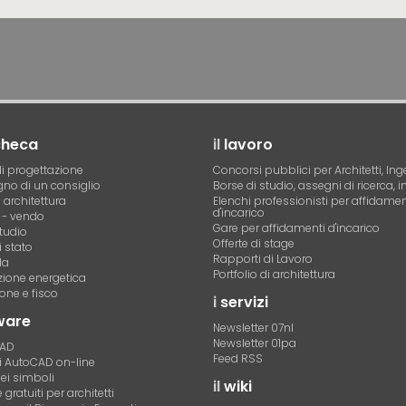
checa
il
lavoro
i progettazione
Concorsi pubblici per Architetti, Ing
no di un consiglio
Borse di studio, assegni di ricerca, i
i architettura
Elenchi professionisti per affidamen
d'incarico
- vendo
Gare per affidamenti d'incarico
tudio
Offerte di stage
 stato
Rapporti di Lavoro
la
Portfolio di architettura
azione energetica
one e fisco
i
servizi
ware
Newsletter 07nl
Newsletter 01pa
CAD
Feed RSS
di AutoCAD on-line
dei simboli
il
wiki
gratuiti per architetti