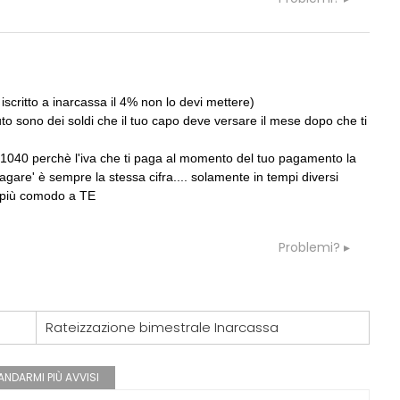
 Demanio lancia gare per
Città Osmotiche: la rigenerazione
 da 219 milioni per servizi
urbana attraverso suoli permeabili,
gestione dell'acqua e resilienza
climatica
scritto a inarcassa il 4% non lo devi mettere)
nuto sono dei soldi che il tuo capo deve versare il mese dopo che ti
1040 perchè l'iva che ti paga al momento del tuo pagamento la
pagare' è sempre la stessa cifra.... solamente in tempi diversi
fa più comodo a TE
Problemi?
Rateizzazione bimestrale Inarcassa
NDARMI PIÙ AVVISI