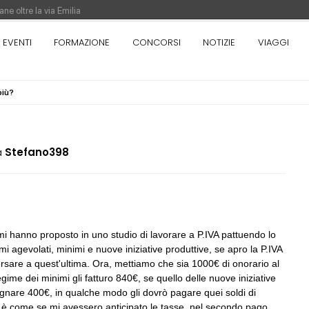
ne oltre la via Emilia
nza. Rotta verso Ovest - Europa, Stati Uniti e Canada | 22 agosto > 30 settem
EVENTI
FORMAZIONE
CONCORSI
NOTIZIE
VIAGGI
più?
re di Pinocchio - Call di grafica promossa dal Museo MAGMA per la realizzazione
a
Stefano398
05
CONSIGLI
S
Preventivo per Direzione Lavori edili
mi hanno proposto in uno studio di lavorare a P.IVA pattuendo lo
i agevolati, minimi e nuove iniziative produttive, se apro la P.IVA
06
CONSIGLI
a
versare a quest'ultima. Ora, mettiamo che sia 1000€ di onorario al
rezione lavori
preventivo e spese accessorie
egime dei minimi gli fatturo 840€, se quello delle nuove iniziative
gnare 400€, in qualche modo gli dovrò pagare quei soldi di
to è come se mi avessero anticipato le tasse, nel secondo pago