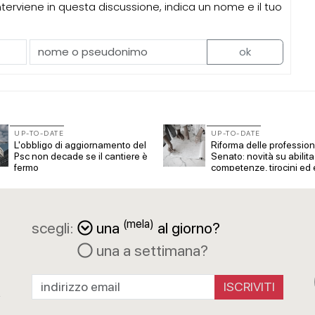
erviene in questa discussione, indica un nome e il tuo
ok
UP-TO-DATE
UP-TO-DATE
L'obbligo di aggiornamento del
Riforma delle professioni
Psc non decade se il cantiere è
Senato: novità su abilita
fermo
competenze, tirocini ed
compenso
(mela)
scegli:
una
al giorno?
una a settimana?
a
R
ISCRIVITI