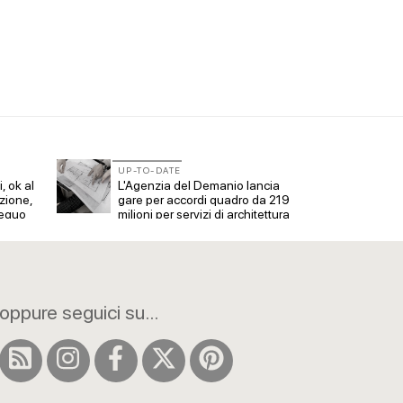
UP-TO-DATE
UP-TO
, ok al
L'Agenzia del Demanio lancia
Piano 
zione,
gare per accordi quadro da 219
Inu: l
 equo
milioni per servizi di architettura
indiv
oppure seguici su...