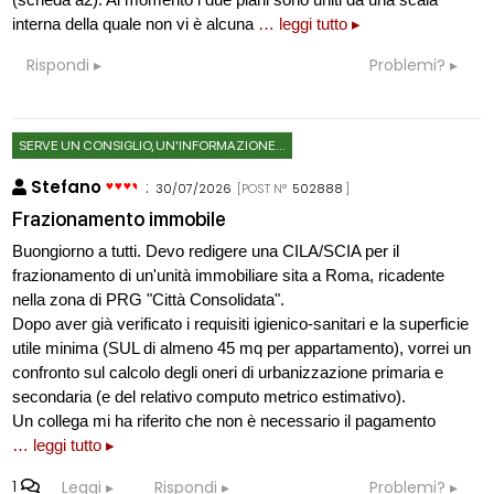
interna della quale non vi è alcuna
… leggi tutto ▸
Rispondi
Problemi?
SERVE UN CONSIGLIO, UN'INFORMAZIONE...
Stefano
:
30/07/2026
[POST N°
502888
]
Frazionamento immobile
Buongiorno a tutti. Devo redigere una CILA/SCIA per il
frazionamento di un'unità immobiliare sita a Roma, ricadente
nella zona di PRG "Città Consolidata".
Dopo aver già verificato i requisiti igienico-sanitari e la superficie
utile minima (SUL di almeno 45 mq per appartamento), vorrei un
confronto sul calcolo degli oneri di urbanizzazione primaria e
secondaria (e del relativo computo metrico estimativo).
Un collega mi ha riferito che non è necessario il pagamento
… leggi tutto ▸
1
Leggi
Rispondi
Problemi?