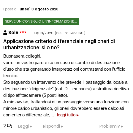
i post di
lunedì 3 agosto 2026
SERVE UN CONSIGLIO, UN'INFORMAZIONE...
Sole
:
03/08/2026
[POST N°
502966
]
Applicazione criterio differenziale negli oneri di
urbanizzazione: si o no?
Buonasera colleghi,
vorrei un vostro parere su un caso di cambio di destinazione
d’uso che sta generando interpretazioni contrastanti con l’ufficio
tecnico.
Sto seguendo un intervento che prevede il passaggio da locale a
destinazione “dirigenziale” (cat. D – ex banca) a struttura ricettiva
di tipo affittacamere (5 posti letto).
A mio avviso, trattandosi di un passaggio verso una funzione con
minore carico urbanistico, gli oneri dovrebbero essere calcolati
con criterio differenziale,
… leggi tutto ▸
2
Leggi
Rispondi
Problemi?