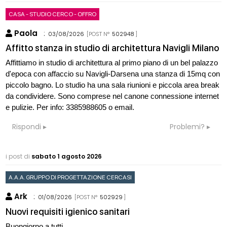
CASA - STUDIO CERCO - OFFRO
Paola
:
03/08/2026
[POST N°
502948
]
Affitto stanza in studio di architettura Navigli Milano
Affittiamo in studio di architettura al primo piano di un bel palazzo
d'epoca con affaccio su Navigli-Darsena una stanza di 15mq con
piccolo bagno. Lo studio ha una sala riunioni e piccola area break
da condividere. Sono comprese nel canone connessione internet
e pulizie. Per info: 3385988605 o email.
Rispondi
Problemi?
i post di
sabato 1 agosto 2026
A.A.A. GRUPPO DI PROGETTAZIONE CERCASI
Ark
:
01/08/2026
[POST N°
502929
]
Nuovi requisiti igienico sanitari
Buongiorno a tutti,