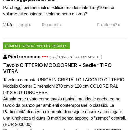
Parcheggi pertinenziali di edificio residenziale 1mq/10mc di
volume, si considera il volume netto o lordo?
2
Leggi
Rispondi
Problemi?
COMPRO - VENDO - AFFITTO - REGALO...
Pierfrancesco
:
27/07/2026
[POST N°
502845
]
Tavolo CITTERIO MOD.CORNER + Sedie “TIPO
VITRA
Tavolo a campata UNICA IN CRISTALLO LACCATO CITTERIO
Modello Corner Dimensioni 270 cm x 120 cm COLORE RAL
5018 BLU TURCHESE.
Attualmente usato come tavolo riunioni ma ideale anche come
tavolo da pranzo per ambienti contemporanei o classici. La
Particolarità di questo elemento di design è riuscire a coniugare
una lunghezza di quasi 3 metri senza appoggi o “zampe” centrali.
(EUR 3000,00)