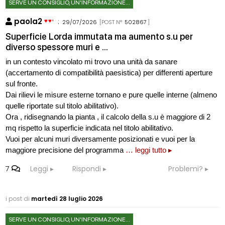
SERVE UN CONSIGLIO, UN'INFORMAZIONE...
paola2
:
29/07/2026
[POST N°
502867
]
Superficie Lorda immutata ma aumento s.u per
diverso spessore muri e ...
in un contesto vincolato mi trovo una unità da sanare
(accertamento di compatibilità paesistica) per differenti aperture
sul fronte.
Dai rilievi le misure esterne tornano e pure quelle interne (almeno
quelle riportate sul titolo abilitativo).
Ora , ridisegnando la pianta , il calcolo della s.u è maggiore di 2
mq rispetto la superficie indicata nel titolo abilitativo.
Vuoi per alcuni muri diversamente posizionati e vuoi per la
maggiore precisione del programma
… leggi tutto ▸
7
Leggi
Rispondi
Problemi?
i post di
martedì 28 luglio 2026
SERVE UN CONSIGLIO, UN'INFORMAZIONE...