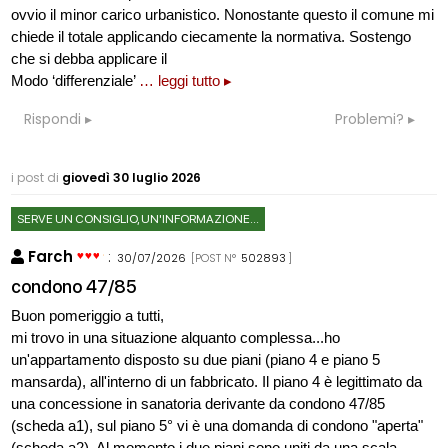
ovvio il minor carico urbanistico. Nonostante questo il comune mi
chiede il totale applicando ciecamente la normativa. Sostengo
che si debba applicare il
Modo ‘differenziale’
… leggi tutto ▸
Rispondi
Problemi?
i post di
giovedì 30 luglio 2026
SERVE UN CONSIGLIO, UN'INFORMAZIONE...
Farch
:
30/07/2026
[POST N°
502893
]
condono 47/85
Buon pomeriggio a tutti,
mi trovo in una situazione alquanto complessa...ho
un'appartamento disposto su due piani (piano 4 e piano 5
mansarda), all'interno di un fabbricato. Il piano 4 è legittimato da
una concessione in sanatoria derivante da condono 47/85
(scheda a1), sul piano 5° vi è una domanda di condono "aperta"
(scheda a2). Al momento i due piani sono uniti da una scala