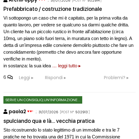
31/07/2026
[POST N°
502914
]
Prefabbricato / costruzione tradizionale
Vi sottopongo un caso che mi è capitato, per la prima volta da
quanto lavoro, per vedere se qualcuno sa darmi qualche dritta.
Un cliente ha un piccolo rustico in fronte all'abitazione (circa
10mq, un piano solo fuori terra, in muratura con tetto in legno). A
detta di un'impresa edile conviene demolirlo piuttosto che fare un
consolidamento (premetto che devo ancora fare opportune
verifiche in merito).
in sostanza: la sua idea
… leggi tutto ▸
6
Leggi
Rispondi
Problemi?
SERVE UN CONSIGLIO, UN'INFORMAZIONE...
paola2
:
31/07/2026
[POST N°
502913
]
spulciando qua e là... vecchia pratica
Sto ricostruendo lo stato legittimo di un immobile e tra le 7
pratiche ne ho trovata una del 1971 in cui la Commissione