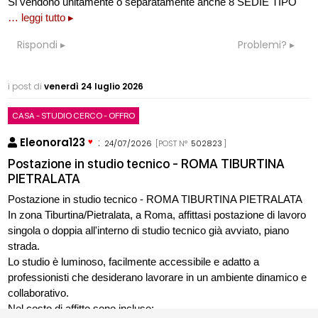
Si vendono unitamente o separatamente anche 8 SEDIE TIPO
… leggi tutto ▸
Rispondi
Problemi?
i post di
venerdì 24 luglio 2026
CASA - STUDIO CERCO - OFFRO
Eleonora123
:
24/07/2026
[POST N°
502823
]
Postazione in studio tecnico - ROMA TIBURTINA
PIETRALATA
Postazione in studio tecnico - ROMA TIBURTINA PIETRALATA
In zona Tiburtina/Pietralata, a Roma, affittasi postazione di lavoro
singola o doppia all'interno di studio tecnico già avviato, piano
strada.
Lo studio è luminoso, facilmente accessibile e adatto a
professionisti che desiderano lavorare in un ambiente dinamico e
collaborativo.
Nel costo di affitto sono incluse: