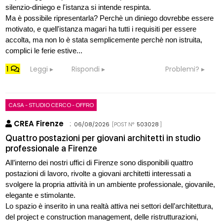
silenzio-diniego e l'istanza si intende respinta.
Ma è possibile ripresentarla? Perchè un diniego dovrebbe essere
motivato, e quell'istanza magari ha tutti i requisiti per essere
accolta, ma non lo è stata semplicemente perchè non istruita,
complici le ferie estive...
1
Leggi
Rispondi
Problemi?
CASA - STUDIO CERCO - OFFRO
CREA Firenze
:
06/08/2026
[POST N°
503028
]
Quattro postazioni per giovani architetti in studio
professionale a Firenze
All’interno dei nostri uffici di Firenze sono disponibili quattro
postazioni di lavoro, rivolte a giovani architetti interessati a
svolgere la propria attività in un ambiente professionale, giovanile,
elegante e stimolante.
Lo spazio è inserito in una realtà attiva nei settori dell’architettura,
del project e construction management, delle ristrutturazioni,