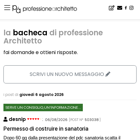
Home
▪
la bacheca di professione Architetto
la
bacheca
di professione
Architetto
fai domande e ottieni risposte.
SCRIVI UN NUOVO MESSAGGIO
i post di
giovedì 6 agosto 2026
SERVE UN CONSIGLIO, UN'INFORMAZIONE...
desnip
:
06/08/2026
[POST N°
503038
]
Permesso di costruire in sanatoria
Dopo 60 gg dalla presentazione del pdc sanatoria scatta il