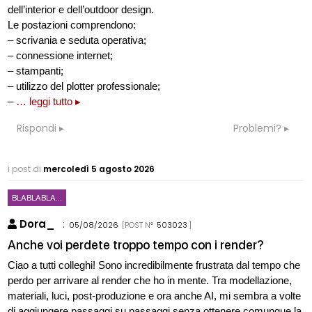
dell’interior e dell’outdoor design.
Le postazioni comprendono:
– scrivania e seduta operativa;
– connessione internet;
– stampanti;
– utilizzo del plotter professionale;
–
… leggi tutto ▸
Rispondi
Problemi?
i post di
mercoledì 5 agosto 2026
BLABLABLA...
Dora_
:
05/08/2026
[POST N°
503023
]
Anche voi perdete troppo tempo con i render?
Ciao a tutti colleghi! Sono incredibilmente frustrata dal tempo che
perdo per arrivare al render che ho in mente. Tra modellazione,
materiali, luci, post-produzione e ora anche AI, mi sembra a volte
di aggiungere passaggi su passaggi senza ottenere comunque la