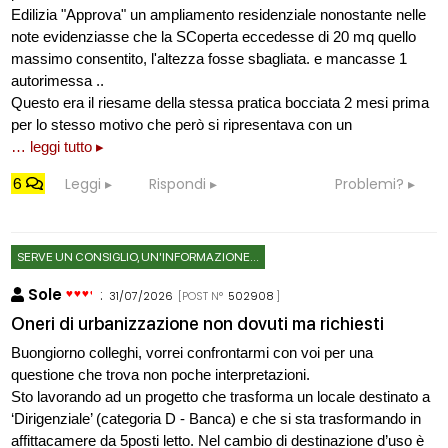
Edilizia "Approva" un ampliamento residenziale nonostante nelle
note evidenziasse che la SCoperta eccedesse di 20 mq quello
massimo consentito, l'altezza fosse sbagliata. e mancasse 1
autorimessa ..
Questo era il riesame della stessa pratica bocciata 2 mesi prima
per lo stesso motivo che però si ripresentava con un
… leggi tutto ▸
6
Leggi
Rispondi
Problemi?
SERVE UN CONSIGLIO, UN'INFORMAZIONE...
Sole
:
31/07/2026
[POST N°
502908
]
Oneri di urbanizzazione non dovuti ma richiesti
Buongiorno colleghi, vorrei confrontarmi con voi per una
questione che trova non poche interpretazioni.
Sto lavorando ad un progetto che trasforma un locale destinato a
‘Dirigenziale’ (categoria D - Banca) e che si sta trasformando in
affittacamere da 5posti letto. Nel cambio di destinazione d’uso è