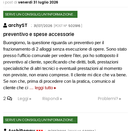
i post di
venerdì 31 luglio 2026
SERVE UN CONSIGLIO, UN'INFORMAZIONE...
archyST
:
31/07/2026
[POST N°
502916
]
preventivo e spese accessorie
Buongiorno, la questione riguarda un preventivo per il
frazionamento di 2 alloggi senza esecuzione di opere. Sono stato
presso l'ufficio comunale per vedere l'iter, poi ho sottoposto il
preventivo al cliente, specificando che diritti, bolli, prestazioni
specialistiche di altri tecnici o eventuali prestazioni al momento
non previste, non erano comprese. Il cliente mi dice che va bene.
Se non che, prima di procedere con la pratica, comunico al
cliente che ci
… leggi tutto ▸
2
Leggi
Rispondi
Problemi?
SERVE UN CONSIGLIO, UN'INFORMAZIONE...
ArchiPoppy
: