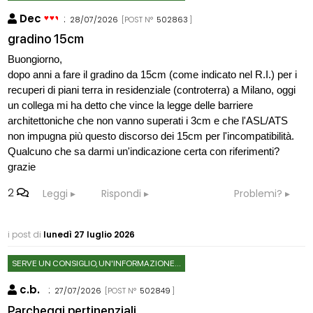
Dec
:
28/07/2026
[POST N°
502863
]
gradino 15cm
Buongiorno,
dopo anni a fare il gradino da 15cm (come indicato nel R.I.) per i
recuperi di piani terra in residenziale (controterra) a Milano, oggi
un collega mi ha detto che vince la legge delle barriere
architettoniche che non vanno superati i 3cm e che l'ASL/ATS
non impugna più questo discorso dei 15cm per l'incompatibilità.
Qualcuno che sa darmi un'indicazione certa con riferimenti?
grazie
2
Leggi
Rispondi
Problemi?
i post di
lunedì 27 luglio 2026
SERVE UN CONSIGLIO, UN'INFORMAZIONE...
c.b.
:
27/07/2026
[POST N°
502849
]
Parcheggi pertinenziali