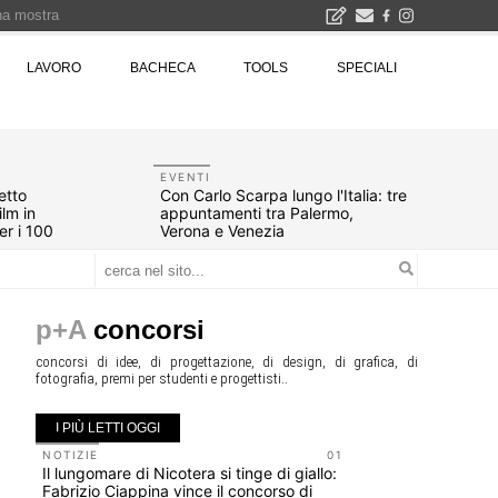
una mostra
00 euro
LAVORO
BACHECA
TOOLS
SPECIALI
Città Osmotiche: la rigenerazione urbana attraverso suoli permeabili, gestione dell'acqua e resilienza climatica - Gli eventi INBAR al Centro Congressi La Nuvola · Ingresso gratuito
EVENTI
tetto
Con Carlo Scarpa lungo l'Italia: tre
ilm in
appuntamenti tra Palermo,
er i 100
Verona e Venezia
p+A
concorsi
concorsi di idee, di progettazione, di design, di grafica, di
fotografia, premi per studenti e progettisti..
I PIÙ LETTI OGGI
NOTIZIE
01
UP-TO-DA
Il lungomare di Nicotera si tinge di giallo:
Riforma de
Fabrizio Ciappina vince il concorso di
novità su 