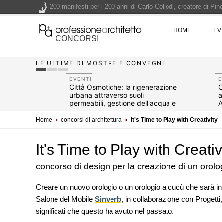
200 manifesti per i 200 anni di Carlo Collodi, creatore di 
La ricarica dei profumi domestici in un prodotto innovativo d
HOME
EV
Il lungomare di Nicotera si tinge di giallo: Fabrizio Ciappina
CONCORSI
Il decreto infrastrutture è legge, le novità dall'anticipazion
LE ULTIME DI MOSTRE E CONVEGNI
Un nuovo volto per il lungomare di Villammare - Concorso d
EVENTI
E
i e
Città Osmotiche: la rigenerazione
C
sta, da
urbana attraverso suoli
a
 del Vino
permeabili, gestione dell'acqua e
A
resilienza climatica
Home
▪
concorsi di architettura
▪
It's Time to Play with Creativity
It's Time to Play with Creativ
concorso di design per la creazione di un orol
Creare un nuovo orologio o un orologio a cucù che sarà inse
Salone del Mobile
Sinverb
, in collaborazione con Progetti,
UP-TO-DATE
significati che questo ha avuto nel passato.
Il decreto infrastrutture è legge
dall'anticipazione del prezzo al