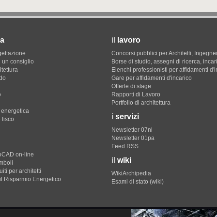
a
il
lavoro
gettazione
Concorsi pubblici per Architetti, Ingegner
 un consiglio
Borse di studio, assegni di ricerca, incar
itettura
Elenchi professionisti per affidamenti d'
do
Gare per affidamenti d'incarico
Offerte di stage
o
Rapporti di Lavoro
Portfolio di architettura
e energetica
i
servizi
 fisco
Newsletter 07nl
Newsletter 01pa
Feed RSS
toCAD on-line
il
wiki
imboli
iti per architetti
WikiArchipedia
il Risparmio Energetico
Esami di stato (wiki)