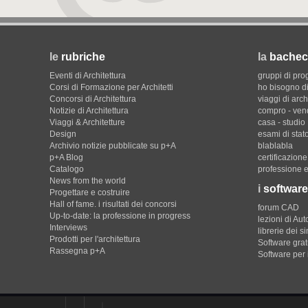
le
rubriche
la
bachec
Eventi di Architettura
gruppi di pro
Corsi di Formazione per Architetti
ho bisogno di
Concorsi di Architettura
viaggi di arch
Notizie di Architettura
compro - ven
Viaggi & Architetture
casa - studio
Design
esami di stat
Archivio notizie pubblicate su p+A
blablabla
p+A Blog
certificazion
Catalogo
professione e
News from the world
i
software
Progettare e costruire
Hall of fame. i risultati dei concorsi
forum CAD
Up-to-date: la professione in progress
lezioni di Au
Interviews
librerie dei s
Prodotti per l'architettura
Software gratu
Rassegna p+A
Software per 