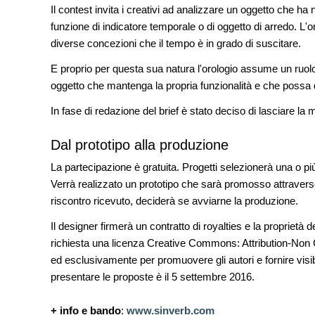
Soprintendenza speciale
Il contest invita i creativi ad analizzare un oggetto che h
funzione di indicatore temporale o di oggetto di arredo. L'
NOTIZIE
diverse concezioni che il tempo è in grado di suscitare.
Tashkent modernista è sito Une
architetture nella World Heritag
E proprio per questa sua natura l'orologio assume un ruolo
oggetto che mantenga la propria funzionalità e che possa 
CONCORSI
La ricarica dei profumi domesti
In fase di redazione del brief è stato deciso di lasciare la 
prodotto innovativo di design
Dal prototipo alla produzione
La partecipazione è gratuita. Progetti selezionerà una o più
Verrà realizzato un prototipo che sarà promosso attraverso 
riscontro ricevuto, deciderà se avviarne la produzione.
Il designer firmerà un contratto di royalties e la proprietà d
richiesta una licenza Creative Commons: Attribution-Non 
ed esclusivamente per promuovere gli autori e fornire visibil
presentare le proposte è il 5 settembre 2016.
+ info e bando
:
www.sinverb.com