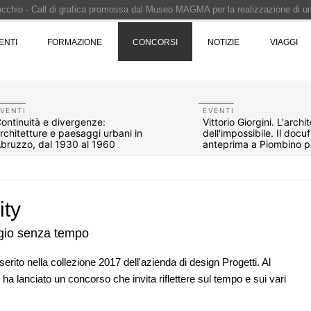
Pinocchio - Call di grafica promossa dal Museo MAGMA per la realizzazione di 
i design - Concorso di product design by Desall · Al vincitore un premio di 5.0
ENTI
FORMAZIONE
CONCORSI
NOTIZIE
VIAGGI
 vince il concorso di progettazione
e del prezzo alla Soprintendenza speciale
i progettazione a procedura aperta due fasi Montepremi: 18.000 euro
VENTI
EVENTI
ontinuità e divergenze:
Vittorio Giorgini. L'archi
rchitetture e paesaggi urbani in
dell'impossibile. Il docuf
bruzzo, dal 1930 al 1960
anteprima a Piombino p
anni
ity
ogio senza tempo
rito nella collezione 2017 dell'azienda di design Progetti. Al
 ha lanciato un concorso che invita riflettere sul tempo e sui vari
07
NOTIZIE
10
, le novità
Il museo città: a Bruxelles apre Kanal -
la
Centre Pompidou dedicato all'arte e