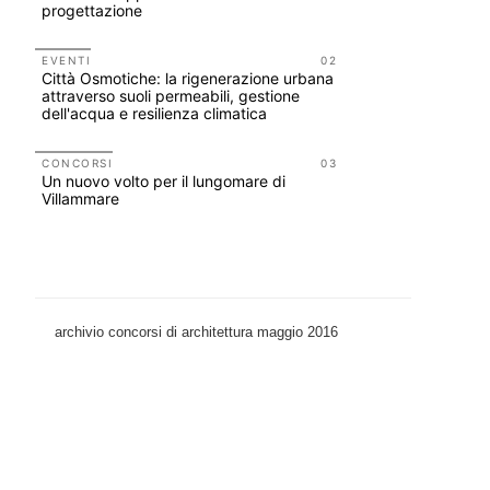
progettazione
tirocini 
EVENTI
02
CONCORSI
Città Osmotiche: la rigenerazione urbana
200 manife
attraverso suoli permeabili, gestione
Collodi, c
dell'acqua e resilienza climatica
UP-TO-DA
L'Agenzia
CONCORSI
03
Un nuovo volto per il lungomare di
accordi qu
Villammare
di archite
archivio concorsi di architettura maggio 2016