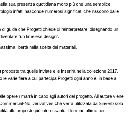
all'architettura
a nella sua presenza quotidiana molto più che una semplice
orologio infatti nasconde numerosi significati che nascono dalle
08
EVENTI
11
sco: dieci
Con Carlo Scarpa lungo l'Italia: tre
e List
appuntamenti tra Palermo, Verona e
 di guida che Progetti chiede di reinterpretare, disegnando un
Venezia
diventare "un timeless design".
09
ci in un
UP-TO-DATE
12
massima libertà nella scelta dei materiali.
L'obbligo di aggiornamento del Psc non
decade se il cantiere è fermo
 proposte tra quelle inviate e le inserirà nella collezione 2017.
le varie fiere a cui partecipa Progetti ogni anno e, in base al
elle opere rimarrà in capo agli autori del progetto. All'autore viene
Commercial-No Derivatives che verrà utilizzata da Sinverb solo
ità alle proposte più interessanti. Il termine ultimo per