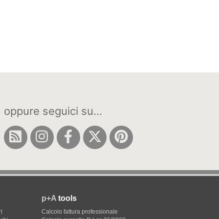
oppure seguici su...
p+A
tools
i
Calcolo fattura professionale