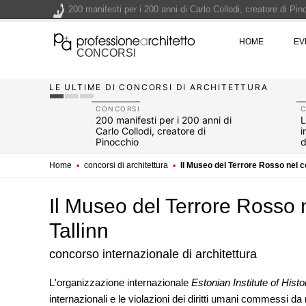
200 manifesti per i 200 anni di Carlo Collodi, creatore di 
La ricarica dei profumi domestici in un prodotto innovativo d
HOME
EV
Il lungomare di Nicotera si tinge di giallo: Fabrizio Ciappina
CONCORSI
Il decreto infrastrutture è legge, le novità dall'anticipazion
LE ULTIME DI CONCORSI DI ARCHITETTURA
Un nuovo volto per il lungomare di Villammare - Concorso d
CONCORSI
un video:
200 manifesti per i 200 anni di
L
 - Simon
Carlo Collodi, creatore di
i
Pinocchio
d
Home
▪
concorsi di architettura
▪
Il Museo del Terrore Rosso nel c
Il Museo del Terrore Rosso 
Tallinn
concorso internazionale di architettura
EVENTI
L'organizzazione internazionale
Estonian Institute of Hist
Con Carlo Scarpa lungo l'Italia:
internazionali e le violazioni dei diritti umani commessi da 
appuntamenti tra Palermo, Ver