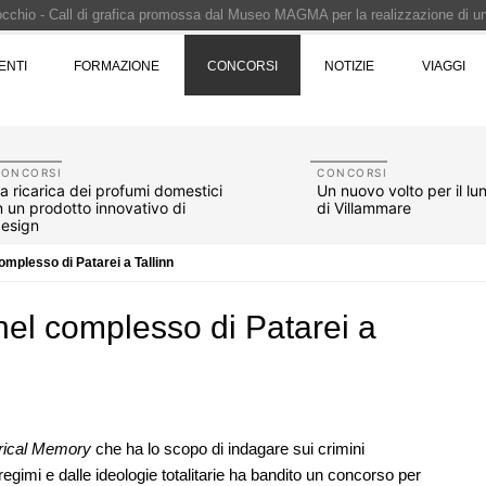
Pinocchio - Call di grafica promossa dal Museo MAGMA per la realizzazione di 
i design - Concorso di product design by Desall · Al vincitore un premio di 5.0
ENTI
FORMAZIONE
CONCORSI
NOTIZIE
VIAGGI
 vince il concorso di progettazione
e del prezzo alla Soprintendenza speciale
i progettazione a procedura aperta due fasi Montepremi: 18.000 euro
CONCORSI
CONCORSI
a ricarica dei profumi domestici
Un nuovo volto per il l
n un prodotto innovativo di
di Villammare
esign
omplesso di Patarei a Tallinn
nel complesso di Patarei a
07
CONCORSI
10
orical Memory
che ha lo scopo di indagare sui crimini
 tre
Un nuovo volto per il lungomare di
regimi e dalle ideologie totalitarie ha bandito un concorso per
ona e
Villammare