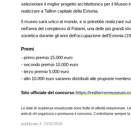
Venezia
selezionare il miglior progetto architettonico per il Museo
realizzare a Tallinn capitale della Estonia.
UP-TO-DATE
L'Agenzia del Demanio lancia g
Il museo sarà unico al mondo, e si potrebbe realizzare sulle
accordi quadro da 219 milioni p
nell'area del complesso di Patarei, una delle più grandi stru
di architettura
sovietica durante gli anni dell'occupazione dell'Estonia (1
NOTIZIE
Tashkent modernista è sito Une
Premi
architetture nella World Heritag
- primo premio 15.000 euro
- secondo premio 10.000 euro
- terzo premio 5.000 euro
- altri 10.000 euro saranno distribuiti alle proposte merite
Sito ufficiale del concorso
https://redterrormuseum.
Le date di scadenza visualizzate sono frutto di attività redazionale. Le
web di chi organizza o promuove il concorso. Controllarne sempre la v
pubblicato il:
23/02/2018