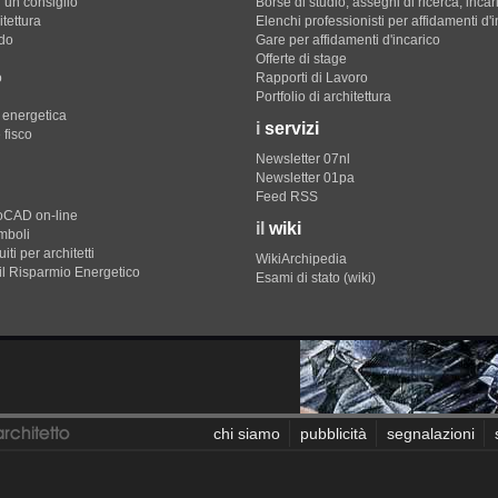
 un consiglio
Borse di studio, assegni di ricerca, incar
itettura
Elenchi professionisti per affidamenti d'
do
Gare per affidamenti d'incarico
Offerte di stage
o
Rapporti di Lavoro
Portfolio di architettura
e energetica
i
servizi
 fisco
Newsletter 07nl
Newsletter 01pa
Feed RSS
toCAD on-line
il
wiki
imboli
iti per architetti
WikiArchipedia
il Risparmio Energetico
Esami di stato (wiki)
chi siamo
pubblicità
segnalazioni
Eccetto dove diversamente specificato, i contenuti di questo 