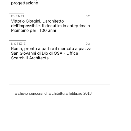
progettazione
tirocini 
EVENTI
02
EVENTI
Vittorio Giorgini. L'architetto
Città Osm
dell'impossibile. Il docufilm in anteprima a
attraverso
Piombino per i 100 anni
dell'acqua
NOTIZIE
03
UP-TO-DA
Roma, pronto a partire il mercato a piazza
Cambio di
San Giovanni di Dio di OSA - Office
sempre po
Scarchilli Architects
prescrizio
Salva-Ca
archivio concorsi di architettura febbraio 2018