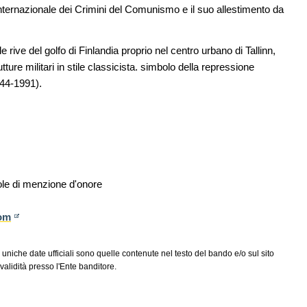
 internazionale dei Crimini del Comunismo e il suo allestimento da
NOTIZIE
11
Unipol hall, ecco il padiglione
08
are per
polifunzionale di BolognaFiere firmato
 rive del golfo di Finlandia proprio nel centro urbano di Tallinn,
er servizi
Mario Cucinella Architects
tture militari in stile classicista. simbolo della repressione
944-1991).
CONCORSI
12
Milano, social housing a Porto di Mare
09
sco: dieci
e List
vole di menzione d'onore
com
 uniche date ufficiali sono quelle contenute nel testo del bando e/o sul sito
alidità presso l'Ente banditore.