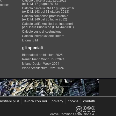
ichi
Calcolo parcella D.Lgs.36/2023
(ex D.M. 17 giugno 2016)
incarico
Calcolo parcella DM 17 giugno 2016
(ex D.M. 143 del 31 ottobre 2013)
Calcolo compenso professionale
(ex D.M. 140 del 20 luglio 2012)
Calcolo tariffa Architetti ed Ingegneri
per Opere Pubbliche (D.M. 4/4/2001)
Calcolo costo di costruzione
Calcolo interpolazione lineare
tutorial BIM
gli
speciali
Biennale di architettura 2025
Renzo Piano World Tour 2024
Milano Design Week 2024
Wood Architecture Prize 2024
sostieni p+A
lavora con noi
privacy
cookie
contatti
sito sono rilasciati sotto
Licenza Creative Commons Attribuzione 4.0
.