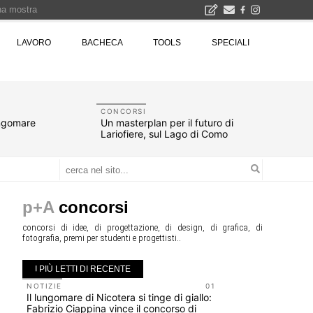
una mostra
00 euro
LAVORO
BACHECA
TOOLS
SPECIALI
Città Osmotiche: la rigenerazione urbana attraverso suoli permeabili, gestione dell'acqua e resilienza climatica - Gli eventi INBAR al Centro Congressi La Nuvola · Ingresso gratuito
CONCORSI
ungomare
Un masterplan per il futuro di
Lariofiere, sul Lago di Como
p+A
concorsi
concorsi di idee, di progettazione, di design, di grafica, di
fotografia, premi per studenti e progettisti..
I PIÙ LETTI DI RECENTE
NOTIZIE
01
UP-TO-DA
Il lungomare di Nicotera si tinge di giallo:
Riforma de
Fabrizio Ciappina vince il concorso di
novità su 