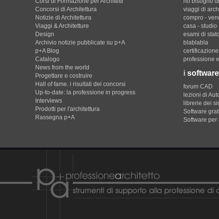
Corsi di Formazione per Architetti
ho bisogno di
Concorsi di Architettura
viaggi di arch
Notizie di Architettura
compro - ven
Viaggi & Architetture
casa - studio
Design
esami di stat
Archivio notizie pubblicate su p+A
blablabla
p+A Blog
certificazion
Catalogo
professione e
News from the world
i
software
Progettare e costruire
Hall of fame. i risultati dei concorsi
forum CAD
Up-to-date: la professione in progress
lezioni di Au
Interviews
librerie dei s
Prodotti per l'architettura
Software gratu
Rassegna p+A
Software per 