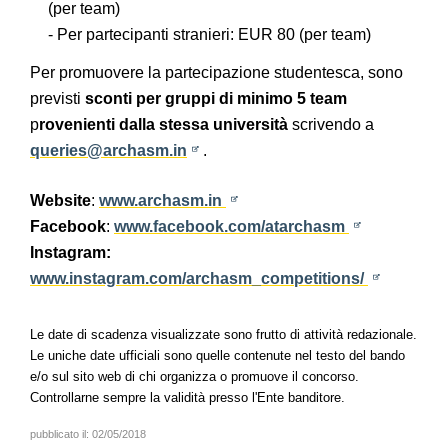
(per team)
- Per partecipanti stranieri: EUR 80 (per team)
Per promuovere la partecipazione studentesca, sono
previsti
sconti per gruppi di minimo 5 team
p
rovenienti dalla stessa università
scrivendo a
queries@archasm.in
.
Website
:
www.archasm.in
Facebook
:
www.facebook.com/atarchasm
Instagram:
www.instagram.com/archasm_competitions/
Le date di scadenza visualizzate sono frutto di attività redazionale.
Le uniche date ufficiali sono quelle contenute nel testo del bando
e/o sul sito web di chi organizza o promuove il concorso.
Controllarne sempre la validità presso l'Ente banditore.
pubblicato il:
02/05/2018